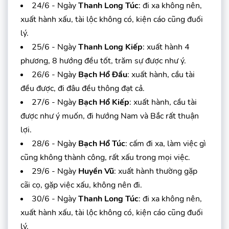
24/6 - Ngày
Thanh Long Túc
: đi xa không nên,
xuất hành xấu, tài lộc không có, kiện cáo cũng đuối
lý.
25/6 - Ngày
Thanh Long Kiếp
: xuất hành 4
phương, 8 hướng đều tốt, trăm sự được như ý.
26/6 - Ngày
Bạch Hổ Đầu
: xuất hành, cầu tài
đều được, đi đâu đều thông đạt cả.
27/6 - Ngày
Bạch Hổ Kiếp
: xuất hành, cầu tài
được như ý muốn, đi hướng Nam và Bắc rất thuận
lợi.
28/6 - Ngày
Bạch Hổ Túc
: cấm đi xa, làm việc gì
cũng không thành công, rất xấu trong mọi việc.
29/6 - Ngày
Huyền Vũ
: xuất hành thường gặp
cãi cọ, gặp việc xấu, không nên đi.
30/6 - Ngày
Thanh Long Túc
: đi xa không nên,
xuất hành xấu, tài lộc không có, kiện cáo cũng đuối
lý.