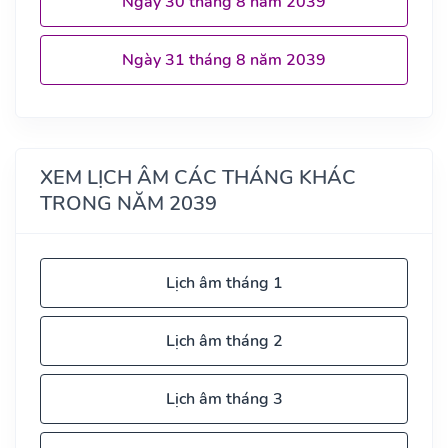
Ngày 30 tháng 8 năm 2039
Ngày 31 tháng 8 năm 2039
XEM LỊCH ÂM CÁC THÁNG KHÁC
TRONG NĂM 2039
Lịch âm tháng 1
Lịch âm tháng 2
Lịch âm tháng 3