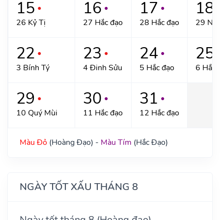
15
16
17
18
●
●
●
26 Kỷ Tị
27 Hắc đạo
28 Hắc đạo
29 Nh
22
23
24
25
●
●
●
3 Bính Tý
4 Đinh Sửu
5 Hắc đạo
6 Hắc 
29
30
31
●
●
●
10 Quý Mùi
11 Hắc đạo
12 Hắc đạo
Màu Đỏ
(Hoàng Đạo) -
Màu Tím
(Hắc Đạo)
NGÀY TỐT XẤU THÁNG 8
Ngày tốt tháng 8 (Hoàng đạo)