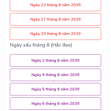
Ngày 23 tháng 8 năm 2039
Ngày 27 tháng 8 năm 2039
Ngày 29 tháng 8 năm 2039
Ngày xấu tháng 8 (Hắc đạo)
Ngày 2 tháng 8 năm 2039
Ngày 4 tháng 8 năm 2039
Ngày 5 tháng 8 năm 2039
Ngày 6 tháng 8 năm 2039