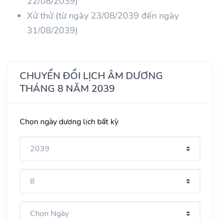
22/08/2039)
Xử thử (từ ngày 23/08/2039 đến ngày
31/08/2039)
CHUYỂN ĐỔI LỊCH ÂM DƯƠNG
THÁNG 8 NĂM 2039
Chọn ngày dương lịch bất kỳ