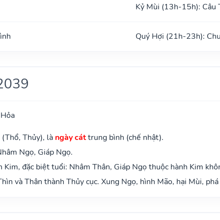
Kỷ Mùi (13h-15h): Câu 
ình
Quý Hợi (21h-23h): Ch
2039
 Hỏa
 (Thổ, Thủy), là
ngày cát
trung bình (chế nhật).
 Nhâm Ngọ, Giáp Ngọ.
 Kim, đặc biệt tuổi: Nhâm Thân, Giáp Ngọ thuộc hành Kim khô
hìn và Thân thành Thủy cục. Xung Ngọ, hình Mão, hại Mùi, phá 