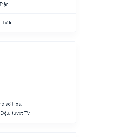
Trận
u Tước
ng sợ Hỏa.
Dậu, tuyệt Tỵ.