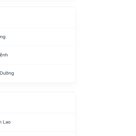
ang
Mệnh
 Đường
n Lao