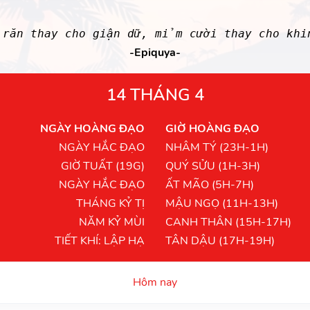
 răn thay cho giận dữ, mỉm cười thay cho kh
-Epiquya-
14 THÁNG 4
NGÀY HOÀNG ĐẠO
GIỜ HOÀNG ĐẠO
NGÀY HẮC ĐẠO
NHÂM TÝ (23H-1H)
GIỜ TUẤT (19G)
QUÝ SỬU (1H-3H)
NGÀY HẮC ĐẠO
ẤT MÃO (5H-7H)
THÁNG KỶ TỊ
MẬU NGỌ (11H-13H)
NĂM KỶ MÙI
CANH THÂN (15H-17H)
TIẾT KHÍ: LẬP HẠ
TÂN DẬU (17H-19H)
Hôm nay