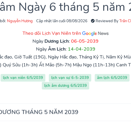
 âm Ngày 6 tháng 5 năm
 bởi:
Nguyễn Hương
Cập nhật lần cuối 08/08/2026
Reviewed By
Trần 
Theo dõi Lịch Vạn Niên trên
Ngày
Dương Lịch
:
06-05-2039
Ngày
Âm Lịch
:
14-04-2039
c đạo, Giờ Tuất (19G), Ngày Hắc đạo, Tháng Kỷ Tị, Năm Kỷ Mùi
)
Quý Sửu (1h-3h)
Ất Mão (5h-7h)
Mậu Ngọ (11h-13h)
Canh T
lịch vạn niên 6/5/2039
lịch vạn sự 6-5-2039
âm lịch 6/5/2039
lịch âm dương 6/5/2039
 DƯƠNG THÁNG 5 NĂM 2039