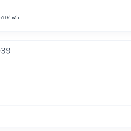
ử thì xấu
039