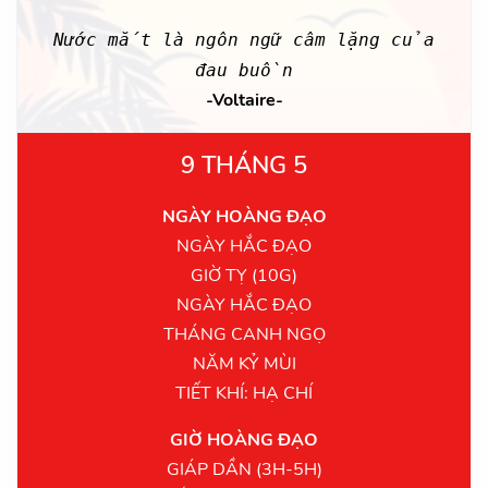
Nước mắt là ngôn ngữ câm lặng của
đau buồn
-Voltaire-
9 THÁNG 5
NGÀY HOÀNG ĐẠO
NGÀY HẮC ĐẠO
GIỜ TỴ (10G)
NGÀY HẮC ĐẠO
THÁNG CANH NGỌ
NĂM KỶ MÙI
TIẾT KHÍ: HẠ CHÍ
GIỜ HOÀNG ĐẠO
GIÁP DẦN (3H-5H)