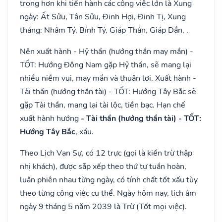
trọng hơn khi tiến hành các công việc lớn là Xung
ngày: Ất Sửu, Tân Sửu, Đinh Hợi, Đinh Tị, Xung
tháng: Nhâm Tý, Bính Tý, Giáp Thân, Giáp Dần, .
Nên xuất hành - Hỷ thần (hướng thần may mắn) -
TỐT: Hướng Đông Nam gặp Hỷ thần, sẽ mang lại
nhiều niềm vui, may mắn và thuận lợi. Xuất hành -
Tài thần (hướng thần tài) - TỐT: Hướng Tây Bắc sẽ
gặp Tài thần, mang lại tài lộc, tiền bạc. Hạn chế
xuất hành hướng
- Tài thần (hướng thần tài) - TỐT:
Hướng Tây Bắc
, xấu.
Theo Lịch Vạn Sự, có 12 trực (gọi là kiến trừ thập
nhị khách), được sắp xếp theo thứ tự tuần hoàn,
luân phiên nhau từng ngày, có tính chất tốt xấu tùy
theo từng công việc cụ thể. Ngày hôm nay, lịch âm
ngày 9 tháng 5 năm 2039 là Trừ (Tốt mọi việc).