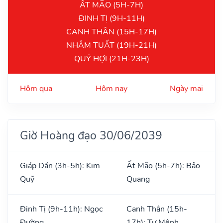
ẤT MÃO (5H-7H)
ĐINH TỊ (9H-11H)
CANH THÂN (15H-17H)
NHÂM TUẤT (19H-21H)
QUÝ HỢI (21H-23H)
Hôm qua
Hôm nay
Ngày mai
Giờ Hoàng đạo 30/06/2039
Giáp Dần (3h-5h): Kim
Ất Mão (5h-7h): Bảo
Quỹ
Quang
Đinh Tị (9h-11h): Ngọc
Canh Thân (15h-
Đường
17h): Tư Mệnh