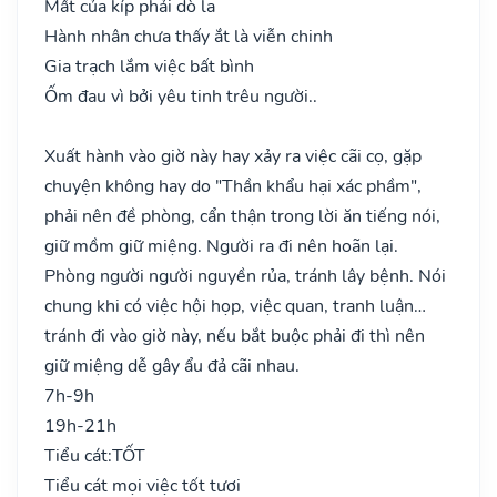
Mất của kíp phải dò la
Hành nhân chưa thấy ắt là viễn chinh
Gia trạch lắm việc bất bình
Ốm đau vì bởi yêu tinh trêu người..
Xuất hành vào giờ này hay xảy ra việc cãi cọ, gặp
chuyện không hay do "Thần khẩu hại xác phầm",
phải nên đề phòng, cẩn thận trong lời ăn tiếng nói,
giữ mồm giữ miệng. Người ra đi nên hoãn lại.
Phòng người người nguyền rủa, tránh lây bệnh. Nói
chung khi có việc hội họp, việc quan, tranh luận…
tránh đi vào giờ này, nếu bắt buộc phải đi thì nên
giữ miệng dễ gây ẩu đả cãi nhau.
7h-9h
19h-21h
Tiểu cát:
TỐT
Tiểu cát mọi việc tốt tươi