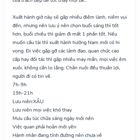
Gia trạch đẹp đẽ tốt thay mọi bề..
Xuất hành giờ này sẽ gặp nhiều điềm lành, niềm vui
đến, nhưng nên lưu ý nên chọn buổi sáng thì tốt
hơn, buổi chiều thì giảm đi mất 1 phần tốt. Nếu
muốn cầu tài thì xuất hành hướng Nam mới có hi
vọng. Đi việc gặp gỡ các lãnh đạo, quan chức cao
cấp hay đối tác thì gặp nhiều may mắn, mọi việc êm
xuôi, không cần lo lắng. Chăn nuôi đều thuận lợi,
người đi có tin về.
7h-9h
19h-21h
Lưu niên:
XẤU
Lưu niên mọi việc khó thay
Mưu cầu lúc chửa sáng ngày mới nên
Việc quan phải hoãn mới yên
Hành nhân đang tính đường nên chưa về