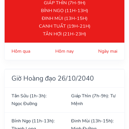
GIÁP THÌN (7H-9H)
BÍNH NGỌ (11H-13H)
ĐINH MÙI (13H-15H)
CANH TUẤT (19H-21H)
TÂN HỢI (21H-23H)
Hôm qua
Hôm nay
Ngày mai
Giờ Hoàng đạo 26/10/2040
Tân Sửu (1h-3h):
Giáp Thìn (7h-9h): Tư
Ngọc Đường
Mệnh
Bính Ngọ (11h-13h):
Đinh Mùi (13h-15h):
Thanh Long
Minh Đường