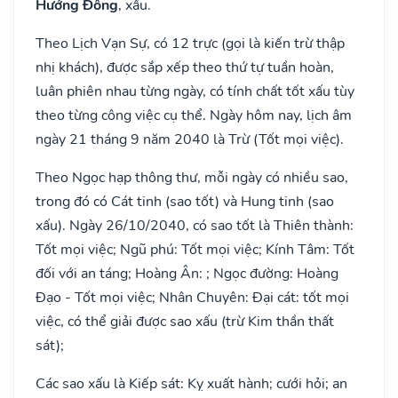
Hướng Đông
, xấu.
Theo Lịch Vạn Sự, có 12 trực (gọi là kiến trừ thập
nhị khách), được sắp xếp theo thứ tự tuần hoàn,
luân phiên nhau từng ngày, có tính chất tốt xấu tùy
theo từng công việc cụ thể. Ngày hôm nay, lịch âm
ngày 21 tháng 9 năm 2040 là Trừ (Tốt mọi việc).
Theo Ngọc hạp thông thư, mỗi ngày có nhiều sao,
trong đó có Cát tinh (sao tốt) và Hung tinh (sao
xấu). Ngày 26/10/2040, có sao tốt là Thiên thành:
Tốt mọi việc; Ngũ phú: Tốt mọi việc; Kính Tâm: Tốt
đối với an táng; Hoàng Ân: ; Ngọc đường: Hoàng
Đạo - Tốt mọi việc; Nhân Chuyên: Đại cát: tốt mọi
việc, có thể giải được sao xấu (trừ Kim thần thất
sát);
Các sao xấu là Kiếp sát: Kỵ xuất hành; cưới hỏi; an