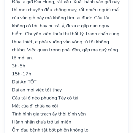
Đây là giờ Đại Hung, rất xấu. Xuất hành vào giờ này
thì mọi chuyện đều không may, rất nhiều người mất
của vào giờ này mà không tìm lại được. Cầu tài
không có lợi, hay bị trái ý, đi xa e gặp nạn nguy
hiểm. Chuyện kiện thưa thì thất lý, tranh chấp cũng
thua thiệt, e phải vướng vào vòng tù tội không
chừng. Việc quan trọng phải đòn, gặp ma quỷ cúng
tế mới an.
3h-5h
15h-17h
Đại An:
TỐT
Đại an mọi việc tốt thay
Cầu tài ở nẻo phương Tây có tài
Mất của đi chửa xa xôi
Tình hình gia trạch ấy thời bình yên
Hành nhân chưa trở lại miền
Ốm đau bệnh tật bớt phiền không lo