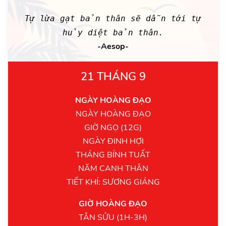
Tự lừa gạt bản thân sẽ dẫn tới tự
hủy diệt bản thân.
-Aesop-
21 THÁNG 9
NGÀY HOÀNG ĐẠO
NGÀY HOÀNG ĐẠO
GIỜ NGỌ (12G)
NGÀY ĐINH HỢI
THÁNG BÍNH TUẤT
NĂM CANH THÂN
TIẾT KHÍ: SƯƠNG GIÁNG
GIỜ HOÀNG ĐẠO
TÂN SỬU (1H-3H)