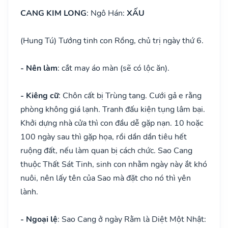
CANG KIM LONG
: Ngô Hán:
XẤU
(Hung Tú) Tướng tinh con Rồng, chủ trị ngày thứ 6.
- Nên làm
: cắt may áo màn (sẽ có lộc ăn).
- Kiêng cữ
: Chôn cất bị Trùng tang. Cưới gả e rằng
phòng không giá lạnh. Tranh đấu kiện tụng lâm bại.
Khởi dựng nhà cửa thì con đầu dễ gặp nạn. 10 hoặc
100 ngày sau thì gặp họa, rồi dần dần tiêu hết
ruộng đất, nếu làm quan bị cách chức. Sao Cang
thuộc Thất Sát Tinh, sinh con nhằm ngày này ắt khó
nuôi, nên lấy tên của Sao mà đặt cho nó thì yên
lành.
- Ngoại lệ
: Sao Cang ở ngày Rằm là Diệt Một Nhật: