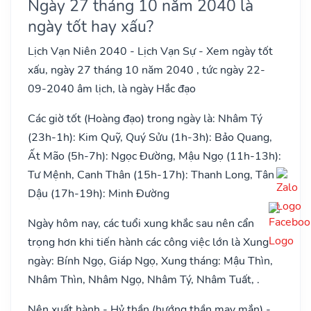
Ngày 27 tháng 10 năm 2040 là
ngày tốt hay xấu?
Lịch Vạn Niên 2040 - Lịch Vạn Sự - Xem ngày tốt
xấu, ngày 27 tháng 10 năm 2040 , tức ngày 22-
09-2040 âm lịch, là ngày Hắc đạo
Các giờ tốt (Hoàng đạo) trong ngày là: Nhâm Tý
(23h-1h): Kim Quỹ, Quý Sửu (1h-3h): Bảo Quang,
Ất Mão (5h-7h): Ngọc Đường, Mậu Ngọ (11h-13h):
Tư Mệnh, Canh Thân (15h-17h): Thanh Long, Tân
Dậu (17h-19h): Minh Đường
Ngày hôm nay, các tuổi xung khắc sau nên cẩn
trọng hơn khi tiến hành các công việc lớn là Xung
ngày: Bính Ngọ, Giáp Ngọ, Xung tháng: Mậu Thìn,
Nhâm Thìn, Nhâm Ngọ, Nhâm Tý, Nhâm Tuất, .
Nên xuất hành - Hỷ thần (hướng thần may mắn) -