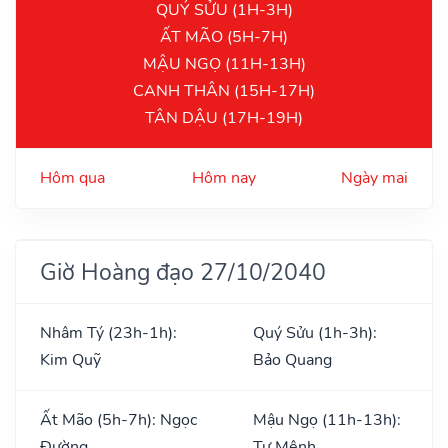
QUÝ SỬU (1H-3H)
ẤT MÃO (5H-7H)
MẬU NGỌ (11H-13H)
CANH THÂN (15H-17H)
TÂN DẬU (17H-19H)
Hôm qua
Hôm nay
Ngày mai
Giờ Hoàng đạo 27/10/2040
Nhâm Tý (23h-1h):
Quý Sửu (1h-3h):
Kim Quỹ
Bảo Quang
Ất Mão (5h-7h): Ngọc
Mậu Ngọ (11h-13h):
Đường
Tư Mệnh