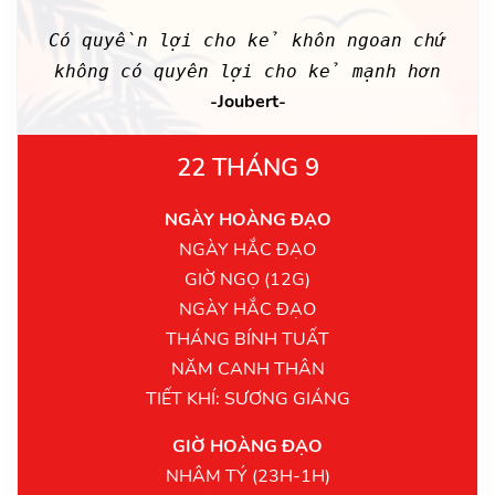
Có quyền lợi cho kẻ khôn ngoan chứ
không có quyên lợi cho kẻ mạnh hơn
-Joubert-
22 THÁNG 9
NGÀY HOÀNG ĐẠO
NGÀY HẮC ĐẠO
GIỜ NGỌ (12G)
NGÀY HẮC ĐẠO
THÁNG BÍNH TUẤT
NĂM CANH THÂN
TIẾT KHÍ: SƯƠNG GIÁNG
GIỜ HOÀNG ĐẠO
NHÂM TÝ (23H-1H)