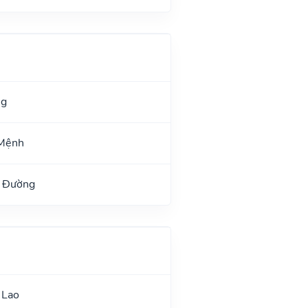
ng
 Mệnh
h Đường
 Lao