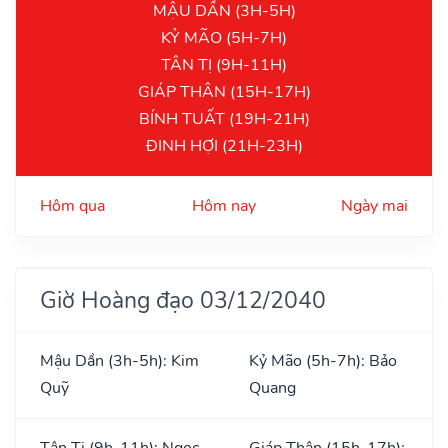
MẬU DẦN (3H-5H)
KỶ MÃO (5H-7H)
TÂN TỊ (9H-11H)
GIÁP THÂN (15H-17H)
BÍNH TUẤT (19H-21H)
ĐINH HỢI (21H-23H)
Hôm qua
Hôm nay
Ngày mai
Giờ Hoàng đạo 03/12/2040
Mậu Dần (3h-5h): Kim
Kỷ Mão (5h-7h): Bảo
Quỹ
Quang
Tân Tị (9h-11h): Ngọc
Giáp Thân (15h-17h):