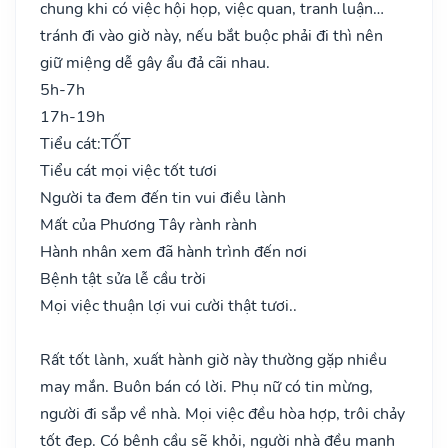
chung khi có việc hội họp, việc quan, tranh luận…
tránh đi vào giờ này, nếu bắt buộc phải đi thì nên
giữ miệng dễ gây ẩu đả cãi nhau.
5h-7h
17h-19h
Tiểu cát:
TỐT
Tiểu cát mọi việc tốt tươi
Người ta đem đến tin vui điều lành
Mất của Phương Tây rành rành
Hành nhân xem đã hành trình đến nơi
Bệnh tật sửa lễ cầu trời
Mọi việc thuận lợi vui cười thật tươi..
Rất tốt lành, xuất hành giờ này thường gặp nhiều
may mắn. Buôn bán có lời. Phụ nữ có tin mừng,
người đi sắp về nhà. Mọi việc đều hòa hợp, trôi chảy
tốt đẹp. Có bệnh cầu sẽ khỏi, người nhà đều mạnh