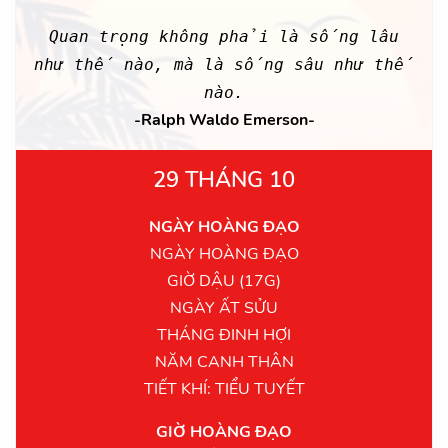
Quan trọng không phải là sống lâu
như thế nào, mà là sống sâu như thế
nào.
-Ralph Waldo Emerson-
29 THÁNG 10
NGÀY HOÀNG ĐẠO
NGÀY HOÀNG ĐẠO
GIỜ DẬU (17G)
NGÀY ẤT SỬU
THÁNG ĐINH HỢI
NĂM CANH THÂN
TIẾT KHÍ: TIỂU TUYẾT
GIỜ HOÀNG ĐẠO