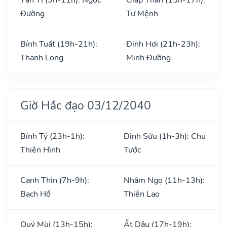
Đường
Tư Mệnh
Bính Tuất (19h-21h):
Đinh Hợi (21h-23h):
Thanh Long
Minh Đường
Giờ Hắc đạo 03/12/2040
Bính Tý (23h-1h):
Đinh Sửu (1h-3h): Chu
Thiên Hình
Tước
Canh Thìn (7h-9h):
Nhâm Ngọ (11h-13h):
Bạch Hổ
Thiên Lao
Quý Mùi (13h-15h):
Ất Dậu (17h-19h):