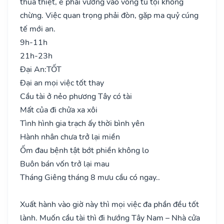
thua thiệt, e phải vướng vào vòng tù tội không
chừng. Việc quan trọng phải đòn, gặp ma quỷ cúng
tế mới an.
9h-11h
21h-23h
Đại An:
TỐT
Đại an mọi việc tốt thay
Cầu tài ở nẻo phương Tây có tài
Mất của đi chửa xa xôi
Tình hình gia trạch ấy thời bình yên
Hành nhân chưa trở lại miền
Ốm đau bệnh tật bớt phiền không lo
Buôn bán vốn trở lại mau
Tháng Giêng tháng 8 mưu cầu có ngay..
Xuất hành vào giờ này thì mọi việc đa phần đều tốt
lành. Muốn cầu tài thì đi hướng Tây Nam – Nhà cửa