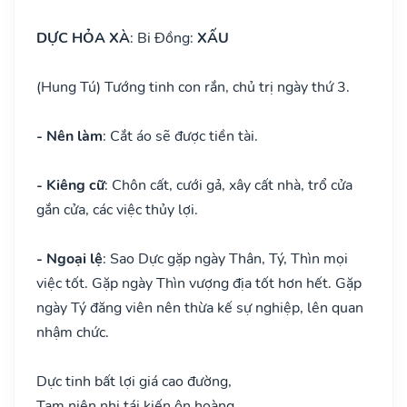
DỰC HỎA XÀ
: Bi Đồng:
XẤU
(Hung Tú) Tướng tinh con rắn, chủ trị ngày thứ 3.
- Nên làm
: Cắt áo sẽ được tiền tài.
- Kiêng cữ
: Chôn cất, cưới gả, xây cất nhà, trổ cửa
gắn cửa, các việc thủy lợi.
- Ngoại lệ
: Sao Dực gặp ngày Thân, Tý, Thìn mọi
việc tốt. Gặp ngày Thìn vượng địa tốt hơn hết. Gặp
ngày Tý đăng viên nên thừa kế sự nghiệp, lên quan
nhậm chức.
Dực tinh bất lợi giá cao đường,
Tam niên nhị tái kiến ôn hoàng,