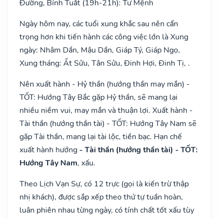
Đường, Bính Tuất (19h-21h): Tư Mệnh
Ngày hôm nay, các tuổi xung khắc sau nên cẩn
trọng hơn khi tiến hành các công việc lớn là Xung
ngày: Nhâm Dần, Mậu Dần, Giáp Tý, Giáp Ngọ,
Xung tháng: Ất Sửu, Tân Sửu, Đinh Hợi, Đinh Tị, .
Nên xuất hành - Hỷ thần (hướng thần may mắn) -
TỐT: Hướng Tây Bắc gặp Hỷ thần, sẽ mang lại
nhiều niềm vui, may mắn và thuận lợi. Xuất hành -
Tài thần (hướng thần tài) - TỐT: Hướng Tây Nam sẽ
gặp Tài thần, mang lại tài lộc, tiền bạc. Hạn chế
xuất hành hướng
- Tài thần (hướng thần tài) - TỐT:
Hướng Tây Nam
, xấu.
Theo Lịch Vạn Sự, có 12 trực (gọi là kiến trừ thập
nhị khách), được sắp xếp theo thứ tự tuần hoàn,
luân phiên nhau từng ngày, có tính chất tốt xấu tùy