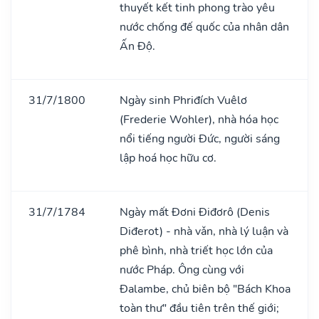
thuyết kết tinh phong trào yêu
nước chống đế quốc của nhân dân
Ấn Độ.
31/7/1800
Ngày sinh Phriđích Vuêlơ
(Frederie Wohler), nhà hóa học
nổi tiếng người Đức, người sáng
lập hoá học hữu cơ.
31/7/1784
Ngày mất Đơni Điđơrô (Denis
Diđerot) - nhà vǎn, nhà lý luận và
phê bình, nhà triết học lớn của
nước Pháp. Ông cùng với
Đalambe, chủ biên bộ "Bách Khoa
toàn thư" đầu tiên trên thế giới;