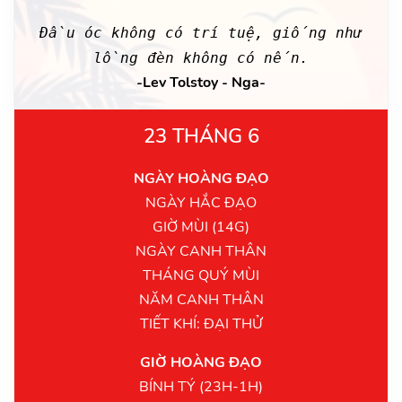
Đầu óc không có trí tuệ, giống như
lồng đèn không có nến.
-Lev Tolstoy - Nga-
23 THÁNG 6
NGÀY HOÀNG ĐẠO
NGÀY HẮC ĐẠO
GIỜ MÙI (14G)
NGÀY CANH THÂN
THÁNG QUÝ MÙI
NĂM CANH THÂN
TIẾT KHÍ: ĐẠI THỬ
GIỜ HOÀNG ĐẠO
BÍNH TÝ (23H-1H)