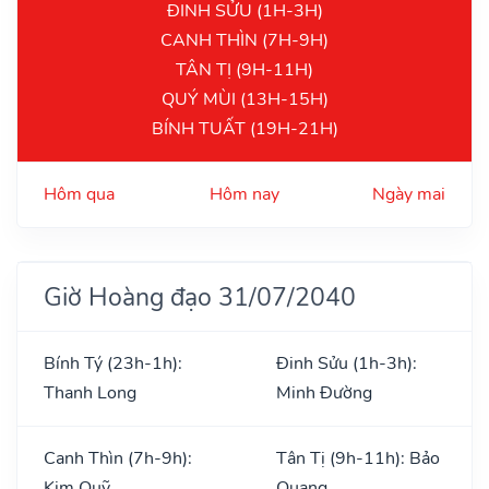
ĐINH SỬU (1H-3H)
CANH THÌN (7H-9H)
TÂN TỊ (9H-11H)
QUÝ MÙI (13H-15H)
BÍNH TUẤT (19H-21H)
Hôm qua
Hôm nay
Ngày mai
Giờ Hoàng đạo 31/07/2040
Bính Tý (23h-1h):
Đinh Sửu (1h-3h):
Thanh Long
Minh Đường
Canh Thìn (7h-9h):
Tân Tị (9h-11h): Bảo
Kim Quỹ
Quang