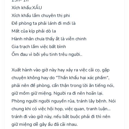
Xích khẩu:
XẤU
Xích khẩu lắm chuyên thị phi
Đề phòng ta phải lánh đi mới là
Mất của kíp phải dò la
Hành nhân chưa thấy ắt là viễn chinh
Gia trạch lắm việc bất bình
Ốm đau vì bởi yêu tinh trêu người..
Xuất hành vào giờ này hay xảy ra việc cãi cọ, gặp
chuyện không hay do "Thần khẩu hại xác phầm",
phải nên đề phòng, cẩn thận trong lời ăn tiếng nói,
giữ mồm giữ miệng. Người ra đi nên hoãn lại.
Phòng người người nguyền rủa, tránh lây bệnh. Nói
chung khi có việc hội họp, việc quan, tranh luận…
tránh đi vào giờ này, nếu bắt buộc phải đi thì nên
giữ miệng dễ gây ẩu đả cãi nhau.