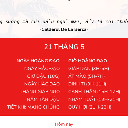
ng sướng mà cúi đầu ngủ mãi, ấy là coi thườ
-Calderol De La Berca-
21 THÁNG 5
NGÀY HOÀNG ĐẠO
GIỜ HOÀNG ĐẠO
NGÀY HẮC ĐẠO
GIÁP DẦN (3H-5H)
GIỜ DẬU (18G)
ẤT MÃO (5H-7H)
NGÀY HẮC ĐẠO
ĐINH TỊ (9H-11H)
THÁNG GIÁP NGỌ
CANH THÂN (15H-17H)
NĂM TÂN DẬU
NHÂM TUẤT (19H-21H)
TIẾT KHÍ: MANG CHỦNG
QUÝ HỢI (21H-23H)
Hôm nay