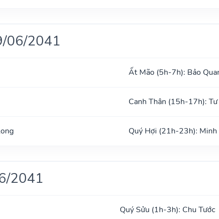
9/06/2041
Ất Mão (5h-7h): Bảo Qua
Canh Thân (15h-17h): T
Long
Quý Hợi (21h-23h): Minh
06/2041
Quý Sửu (1h-3h): Chu Tước