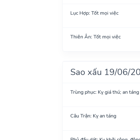
Lục Hợp: Tốt mọi việc
Thiên Ân: Tốt mọi việc
Sao xấu 19/06/2
Trùng phục: Kỵ giá thú; an táng
Câu Trận: Kỵ an táng
Phủ đầu dát: Kỵ khởi công, độn