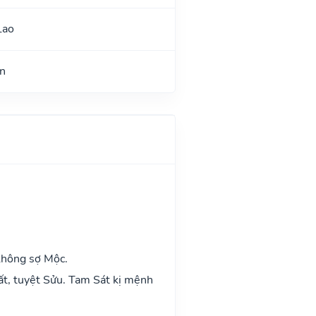
Lao
n
không sợ Mộc.
ất, tuyệt Sửu. Tam Sát kị mệnh