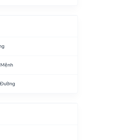
ng
ư Mệnh
 Đường