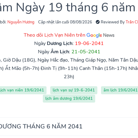
 âm Ngày 19 tháng 6 năm
 bởi:
Nguyễn Hương
Cập nhật lần cuối 08/08/2026
Reviewed By
Trần 
Theo dõi Lịch Vạn Niên trên
Ngày
Dương Lịch
:
19-06-2041
Ngày
Âm Lịch
:
21-05-2041
, Giờ Dậu (18G), Ngày Hắc đạo, Tháng Giáp Ngọ, Năm Tân Dậ
h)
Ất Mão (5h-7h)
Đinh Tị (9h-11h)
Canh Thân (15h-17h)
Nhâ
23h)
lịch vạn niên 19/6/2041
lịch vạn sự 19-6-2041
âm lịch 19/6/2041
lịch âm dương 19/6/2041
 DƯƠNG THÁNG 6 NĂM 2041