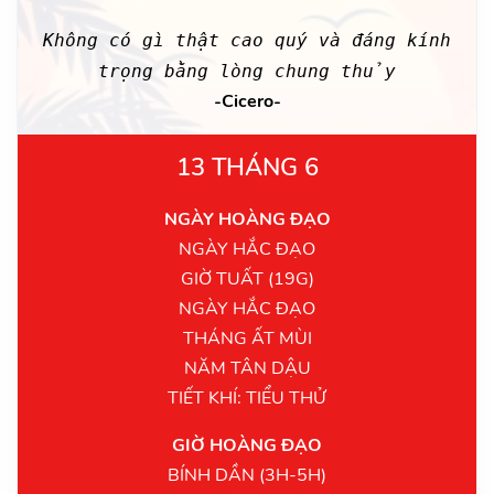
Không có gì thật cao quý và đáng kính
trọng bằng lòng chung thủy
-Cicero-
13 THÁNG 6
NGÀY HOÀNG ĐẠO
NGÀY HẮC ĐẠO
GIỜ TUẤT (19G)
NGÀY HẮC ĐẠO
THÁNG ẤT MÙI
NĂM TÂN DẬU
TIẾT KHÍ: TIỂU THỬ
GIỜ HOÀNG ĐẠO
BÍNH DẦN (3H-5H)