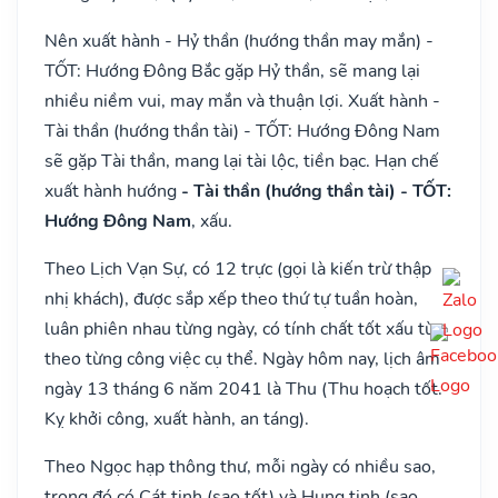
Nên xuất hành - Hỷ thần (hướng thần may mắn) -
TỐT: Hướng Đông Bắc gặp Hỷ thần, sẽ mang lại
nhiều niềm vui, may mắn và thuận lợi. Xuất hành -
Tài thần (hướng thần tài) - TỐT: Hướng Đông Nam
sẽ gặp Tài thần, mang lại tài lộc, tiền bạc. Hạn chế
xuất hành hướng
- Tài thần (hướng thần tài) - TỐT:
Hướng Đông Nam
, xấu.
Theo Lịch Vạn Sự, có 12 trực (gọi là kiến trừ thập
nhị khách), được sắp xếp theo thứ tự tuần hoàn,
luân phiên nhau từng ngày, có tính chất tốt xấu tùy
theo từng công việc cụ thể. Ngày hôm nay, lịch âm
ngày 13 tháng 6 năm 2041 là Thu (Thu hoạch tốt.
Kỵ khởi công, xuất hành, an táng).
Theo Ngọc hạp thông thư, mỗi ngày có nhiều sao,
trong đó có Cát tinh (sao tốt) và Hung tinh (sao