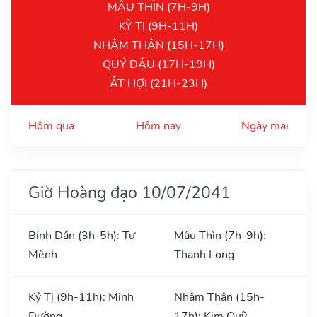
MẬU THÌN (7H-9H)
KỶ TỊ (9H-11H)
NHÂM THÂN (15H-17H)
QUÝ DẬU (17H-19H)
ẤT HỢI (21H-23H)
Hôm qua
Hôm nay
Ngày mai
Giờ Hoàng đạo 10/07/2041
Bính Dần (3h-5h): Tư
Mậu Thìn (7h-9h):
Mệnh
Thanh Long
Kỷ Tị (9h-11h): Minh
Nhâm Thân (15h-
Đường
17h): Kim Quỹ