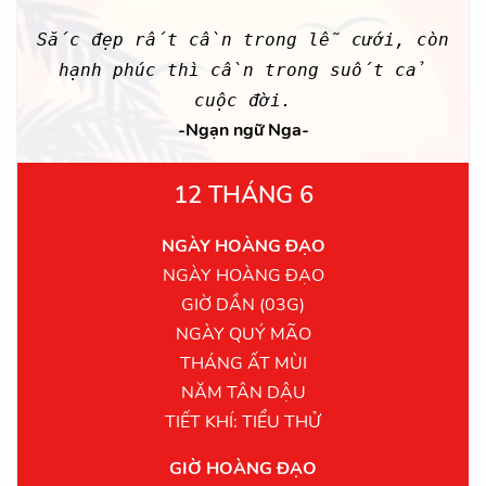
Sắc đẹp rất cần trong lễ cưới, còn
hạnh phúc thì cần trong suốt cả
cuộc đời.
-Ngạn ngữ Nga-
12 THÁNG 6
NGÀY HOÀNG ĐẠO
NGÀY HOÀNG ĐẠO
GIỜ DẦN (03G)
NGÀY QUÝ MÃO
THÁNG ẤT MÙI
NĂM TÂN DẬU
TIẾT KHÍ: TIỂU THỬ
GIỜ HOÀNG ĐẠO