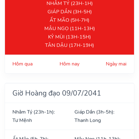
NHÂM TÝ (23H-1H)
GIÁP DẦN (3H-5H)
ẤT MÃO (5H-7H)
MẬU NGỌ (11H-13H)
KỶ MÙI (13H-15H)
TÂN DẬU (17H-19H)
Hôm qua
Hôm nay
Ngày mai
Giờ Hoàng đạo 09/07/2041
Nhâm Tý (23h-1h):
Giáp Dần (3h-5h):
Tư Mệnh
Thanh Long
Ất Mão (5h-7h):
Mậu Ngọ (11h-13h):