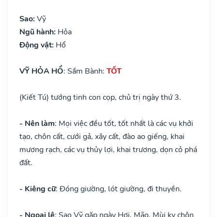
Sao:
Vỹ
Ngũ hành:
Hỏa
Động vật:
Hổ
VỸ HỎA HỔ
: Sầm Bành:
TỐT
(Kiết Tú) tướng tinh con cọp, chủ trị ngày thứ 3.
- Nên làm
: Mọi việc đều tốt, tốt nhất là các vụ khởi
tạo, chôn cất, cưới gả, xây cất, đào ao giếng, khai
mương rạch, các vụ thủy lợi, khai trương, dọn cỏ phá
đất.
- Kiêng cữ
: Đóng giường, lót giường, đi thuyền.
- Ngoại lệ
: Sao Vỹ gặp ngày Hợi, Mão, Mùi kỵ chôn