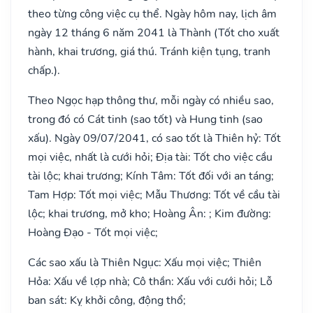
theo từng công việc cụ thể. Ngày hôm nay, lịch âm
ngày 12 tháng 6 năm 2041 là Thành (Tốt cho xuất
hành, khai trương, giá thú. Tránh kiện tụng, tranh
chấp.).
Theo Ngọc hạp thông thư, mỗi ngày có nhiều sao,
trong đó có Cát tinh (sao tốt) và Hung tinh (sao
xấu). Ngày 09/07/2041, có sao tốt là Thiên hỷ: Tốt
mọi việc, nhất là cưới hỏi; Địa tài: Tốt cho việc cầu
tài lộc; khai trương; Kính Tâm: Tốt đối với an táng;
Tam Hợp: Tốt mọi việc; Mẫu Thương: Tốt về cầu tài
lộc; khai trương, mở kho; Hoàng Ân: ; Kim đường:
Hoàng Đạo - Tốt mọi việc;
Các sao xấu là Thiên Ngục: Xấu mọi việc; Thiên
Hỏa: Xấu về lợp nhà; Cô thần: Xấu với cưới hỏi; Lỗ
ban sát: Kỵ khởi công, động thổ;