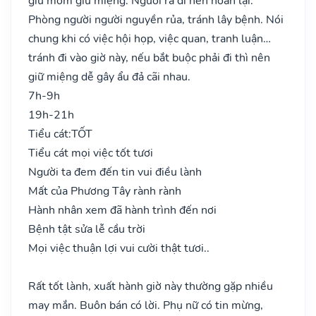
giữ mồm giữ miệng. Người ra đi nên hoãn lại.
Phòng người người nguyền rủa, tránh lây bệnh. Nói
chung khi có việc hội họp, việc quan, tranh luận…
tránh đi vào giờ này, nếu bắt buộc phải đi thì nên
giữ miệng dễ gây ẩu đả cãi nhau.
7h-9h
19h-21h
Tiểu cát:
TỐT
Tiểu cát mọi việc tốt tươi
Người ta đem đến tin vui điều lành
Mất của Phương Tây rành rành
Hành nhân xem đã hành trình đến nơi
Bệnh tật sửa lễ cầu trời
Mọi việc thuận lợi vui cười thật tươi..
Rất tốt lành, xuất hành giờ này thường gặp nhiều
may mắn. Buôn bán có lời. Phụ nữ có tin mừng,