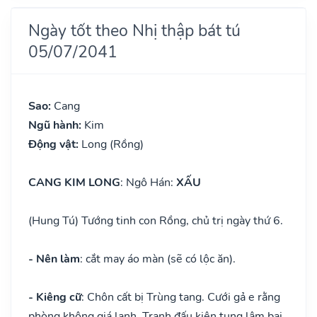
Ngày tốt theo Nhị thập bát tú
05/07/2041
Sao:
Cang
Ngũ hành:
Kim
Động vật:
Long (Rồng)
CANG KIM LONG
: Ngô Hán:
XẤU
(Hung Tú) Tướng tinh con Rồng, chủ trị ngày thứ 6.
- Nên làm
: cắt may áo màn (sẽ có lộc ăn).
- Kiêng cữ
: Chôn cất bị Trùng tang. Cưới gả e rằng
phòng không giá lạnh. Tranh đấu kiện tụng lâm bại.