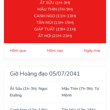
ẤT SỬU (1H-3H)
MẬU THÌN (7H-9H)
CANH NGỌ (11H-13H)
TÂN MÙI (13H-15H)
GIÁP TUẤT (19H-21H)
ẤT HỢI (21H-23H)
Hôm qua
Hôm nay
Ngày mai
Giờ Hoàng đạo 05/07/2041
Ất Sửu (1h-3h): Ngọc
Mậu Thìn (7h-9h): Tư
Đường
Mệnh
Canh Ngọ (11h-13h):
Tân Mùi (13h-15h):