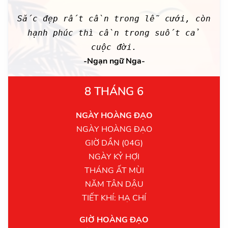
Sắc đẹp rất cần trong lễ cưới, còn
hạnh phúc thì cần trong suốt cả
cuộc đời.
-Ngạn ngữ Nga-
8 THÁNG 6
NGÀY HOÀNG ĐẠO
NGÀY HOÀNG ĐẠO
GIỜ DẦN (04G)
NGÀY KỶ HỢI
THÁNG ẤT MÙI
NĂM TÂN DẬU
TIẾT KHÍ: HẠ CHÍ
GIỜ HOÀNG ĐẠO