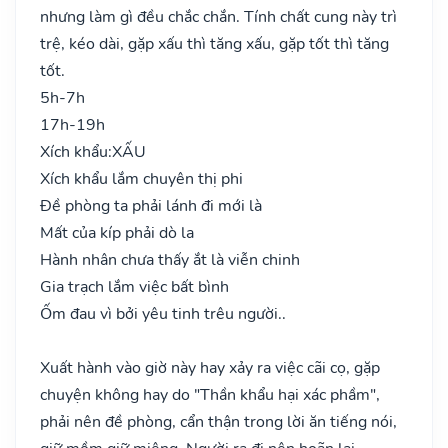
nhưng làm gì đều chắc chắn. Tính chất cung này trì
trệ, kéo dài, gặp xấu thì tăng xấu, gặp tốt thì tăng
tốt.
5h-7h
17h-19h
Xích khẩu:
XẤU
Xích khẩu lắm chuyên thị phi
Đề phòng ta phải lánh đi mới là
Mất của kíp phải dò la
Hành nhân chưa thấy ắt là viễn chinh
Gia trạch lắm việc bất bình
Ốm đau vì bởi yêu tinh trêu người..
Xuất hành vào giờ này hay xảy ra việc cãi cọ, gặp
chuyện không hay do "Thần khẩu hại xác phầm",
phải nên đề phòng, cẩn thận trong lời ăn tiếng nói,