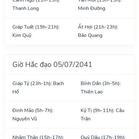
Thanh Long
Minh Đường
Giáp Tuất (19h-21h):
Ất Hợi (21h-23h):
Kim Quỹ
Bảo Quang
Giờ Hắc đạo 05/07/2041
Giáp Tý (23h-1h): Bạch
Bính Dần (3h-5h):
Hổ
Thiên Lao
Đinh Mão (5h-7h):
Kỷ Tị (9h-11h): Câu
Nguyên Vũ
Trận
Nhâm Thân (15h-17h):
Quý Dậu (17h-19h):