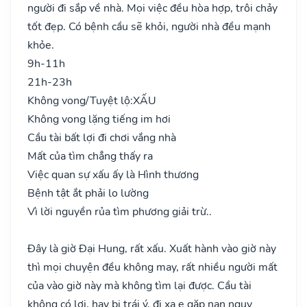
người đi sắp về nhà. Mọi việc đều hòa hợp, trôi chảy
tốt đẹp. Có bệnh cầu sẽ khỏi, người nhà đều mạnh
khỏe.
9h-11h
21h-23h
Không vong/Tuyệt lộ:
XẤU
Không vong lặng tiếng im hơi
Cầu tài bất lợi đi chơi vắng nhà
Mất của tìm chẳng thấy ra
Việc quan sự xấu ấy là Hình thương
Bệnh tật ắt phải lo lường
Vì lời nguyền rủa tìm phương giải trừ..
Đây là giờ Đại Hung, rất xấu. Xuất hành vào giờ này
thì mọi chuyện đều không may, rất nhiều người mất
của vào giờ này mà không tìm lại được. Cầu tài
không có lợi, hay bị trái ý, đi xa e gặp nạn nguy