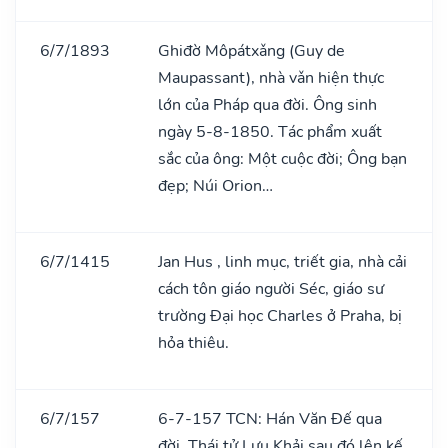
6/7/1893
Ghiđờ Môpátxǎng (Guy de
Maupassant), nhà vǎn hiện thực
lớn của Pháp qua đời. Ông sinh
ngày 5-8-1850. Tác phẩm xuất
sắc của ông: Một cuộc đời; Ông bạn
đẹp; Núi Orion…
6/7/1415
Jan Hus , linh mục, triết gia, nhà cải
cách tôn giáo người Séc, giáo sư
trường Đại học Charles ở Praha, bị
hỏa thiêu.
6/7/157
6-7-157 TCN: Hán Văn Đế qua
đời, Thái tử Lưu Khải sau đó lên kế