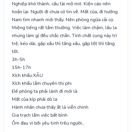
Nghiệp khó thành, cầu tài mờ mịt. Kiện cáo nên
hoãn lại. Người đi chưa có tin về. Mất của, đi hướng
Nam tìm nhanh mới thấy. Nên phòng ngừa cãi cọ.
Miệng tiếng rất tầm thường. Việc làm chậm, lâu la
nhưng làm gì đều chắc chắn. Tính chất cung này trì
trệ, kéo dài, gặp xấu thì tăng xấu, gặp tốt thì tăng
tốt.
3h-5h
15h-17h
Xích khẩu:
XẤU
Xích khẩu lắm chuyên thị phi
Đề phòng ta phải lánh đi mới là
Mất của kíp phải dò la
Hành nhân chưa thấy ắt là viễn chinh
Gia trạch lắm việc bất bình
Ốm đau vì bởi yêu tinh trêu người..