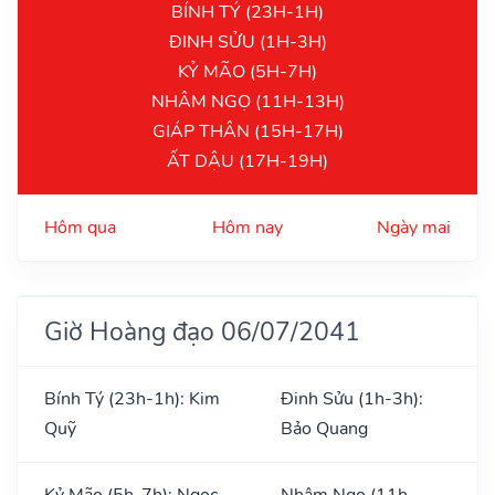
BÍNH TÝ (23H-1H)
ĐINH SỬU (1H-3H)
KỶ MÃO (5H-7H)
NHÂM NGỌ (11H-13H)
GIÁP THÂN (15H-17H)
ẤT DẬU (17H-19H)
Hôm qua
Hôm nay
Ngày mai
Giờ Hoàng đạo 06/07/2041
Bính Tý (23h-1h): Kim
Đinh Sửu (1h-3h):
Quỹ
Bảo Quang
Kỷ Mão (5h-7h): Ngọc
Nhâm Ngọ (11h-