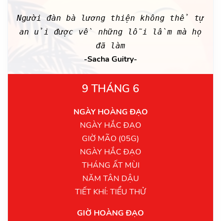
Người đàn bà lương thiện không thể tự
an ủi được về những lỗi lầm mà họ
đã làm
-Sacha Guitry-
9 THÁNG 6
NGÀY HOÀNG ĐẠO
NGÀY HẮC ĐẠO
GIỜ MÃO (05G)
NGÀY HẮC ĐẠO
THÁNG ẤT MÙI
NĂM TÂN DẬU
TIẾT KHÍ: TIỂU THỬ
GIỜ HOÀNG ĐẠO