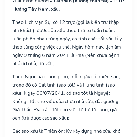
xuất hành hướng
- Tài thần (hướng thần tài) - TỐT:
Hướng Tây Nam
, xấu.
Theo Lịch Vạn Sự, có 12 trực (gọi là kiến trừ thập
nhị khách), được sắp xếp theo thứ tự tuần hoàn,
luân phiên nhau từng ngày, có tính chất tốt xấu tùy
theo từng công việc cụ thể. Ngày hôm nay, lịch âm
ngày 9 tháng 6 năm 2041 là Phá (Nên chữa bệnh,
phá dỡ nhà, đồ vật.).
Theo Ngọc hạp thông thư, mỗi ngày có nhiều sao,
trong đó có Cát tinh (sao tốt) và Hung tinh (sao
xấu). Ngày 06/07/2041, có sao tốt là Nguyệt
Không: Tốt cho việc sửa chữa nhà cửa; đặt giường;
Giải thần: Đại cát: Tốt cho việc tế tự; tố tụng, giải
oan (trừ được các sao xấu);
Các sao xấu là Thiên ôn: Kỵ xây dựng nhà cửa, khởi