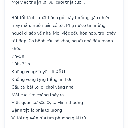
Mọi việc thuận lợi vui cười thật tươi..
Rất tốt lành, xuất hành giờ này thường gặp nhiều
may mắn. Buôn bán có lời. Phụ nữ có tin mừng,
người đi sắp về nhà. Mọi việc đều hòa hợp, trôi chảy
tốt đẹp. Có bệnh cầu sẽ khỏi, người nhà đều mạnh
khỏe.
7h-9h
19h-21h
Không vong/Tuyệt lộ:
XẤU
Không vong lặng tiếng im hơi
Cầu tài bất lợi đi chơi vắng nhà
Mất của tìm chẳng thấy ra
Việc quan sự xấu ấy là Hình thương
Bệnh tật ắt phải lo lường
Vì lời nguyền rủa tìm phương giải trừ..