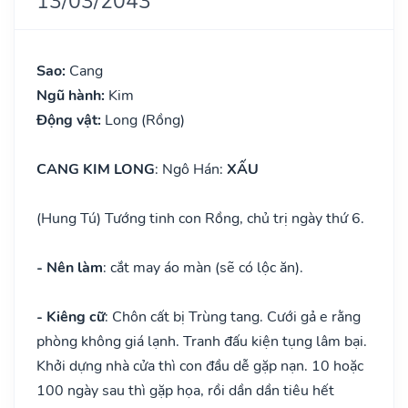
13/03/2043
Sao:
Cang
Ngũ hành:
Kim
Động vật:
Long (Rồng)
CANG KIM LONG
: Ngô Hán:
XẤU
(Hung Tú) Tướng tinh con Rồng, chủ trị ngày thứ 6.
- Nên làm
: cắt may áo màn (sẽ có lộc ăn).
- Kiêng cữ
: Chôn cất bị Trùng tang. Cưới gả e rằng
phòng không giá lạnh. Tranh đấu kiện tụng lâm bại.
Khởi dựng nhà cửa thì con đầu dễ gặp nạn. 10 hoặc
100 ngày sau thì gặp họa, rồi dần dần tiêu hết