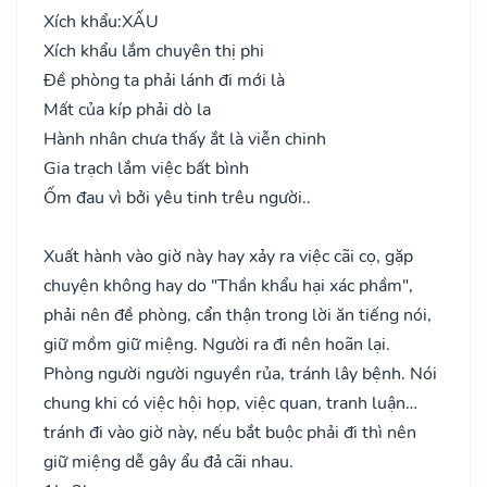
Xích khẩu:
XẤU
Xích khẩu lắm chuyên thị phi
Đề phòng ta phải lánh đi mới là
Mất của kíp phải dò la
Hành nhân chưa thấy ắt là viễn chinh
Gia trạch lắm việc bất bình
Ốm đau vì bởi yêu tinh trêu người..
Xuất hành vào giờ này hay xảy ra việc cãi cọ, gặp
chuyện không hay do "Thần khẩu hại xác phầm",
phải nên đề phòng, cẩn thận trong lời ăn tiếng nói,
giữ mồm giữ miệng. Người ra đi nên hoãn lại.
Phòng người người nguyền rủa, tránh lây bệnh. Nói
chung khi có việc hội họp, việc quan, tranh luận…
tránh đi vào giờ này, nếu bắt buộc phải đi thì nên
giữ miệng dễ gây ẩu đả cãi nhau.