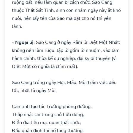
ruộng đất, nếu làm quan bị cách chức. Sao Cang
thuộc Thất Sát Tinh, sinh con nhằm ngày này ắt khó
nuôi, nên lấy tên của Sao mà đặt cho nó thì yên
lành.
- Ngoại lệ
: Sao Cang ở ngày Rằm là Diệt Một Nhật:
không nên làm rượu, lập lò gốm lò nhuộm, vào làm
hành chính, thừa kế sự nghiệp, đại kỵ đi thuyền (vì
Diệt Một có nghĩa là chìm mất).
Sao Cang trúng ngày Hợi, Mão, Mùi trăm việc đều
tốt, nhất là ngày Mùi.
Can tinh tạo tác Trưởng phòng đường,
Thập nhật chi trung chủ hữu ương,
Điền địa tiêu ma, quan thất chức,
Đầu quân định thị hổ lang thương.