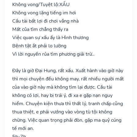
Không vong/Tuyệt lộ:
XẤU
Không vong lặng tiếng im hơi
Cầu tài bất lợi đi chơi vắng nhà
Mất của tìm chẳng thấy ra
Việc quan sự xấu ấy là Hình thương
Bệnh tật ắt phải lo lường
Vì lời nguyền rủa tìm phương giải trừ..
Đây là giờ Đại Hung, rất xấu. Xuất hành vào giờ này
thì mọi chuyện đều không may, rất nhiều người mất
của vào giờ này mà không tìm lại được. Cầu tài
không có lợi, hay bị trái ý, đi xa e gặp nạn nguy
hiểm. Chuyện kiện thưa thì thất lý, tranh chấp cũng
thua thiệt, e phải vướng vào vòng tù tội không
chừng. Việc quan trọng phải đòn, gặp ma quỷ cúng
tế mới an.
5h-7h