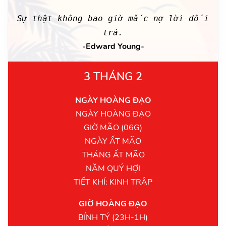
Sự thật không bao giờ mắc nợ lời dối
trá.
-Edward Young-
3 THÁNG 2
NGÀY HOÀNG ĐẠO
NGÀY HOÀNG ĐẠO
GIỜ MÃO (06G)
NGÀY ẤT MÃO
THÁNG ẤT MÃO
NĂM QUÝ HỢI
TIẾT KHÍ: KINH TRẬP
GIỜ HOÀNG ĐẠO
BÍNH TÝ (23H-1H)