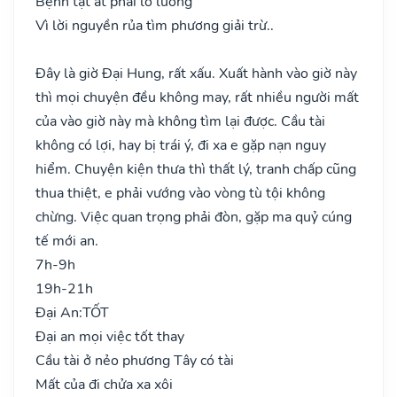
Bệnh tật ắt phải lo lường
Vì lời nguyền rủa tìm phương giải trừ..
Đây là giờ Đại Hung, rất xấu. Xuất hành vào giờ này
thì mọi chuyện đều không may, rất nhiều người mất
của vào giờ này mà không tìm lại được. Cầu tài
không có lợi, hay bị trái ý, đi xa e gặp nạn nguy
hiểm. Chuyện kiện thưa thì thất lý, tranh chấp cũng
thua thiệt, e phải vướng vào vòng tù tội không
chừng. Việc quan trọng phải đòn, gặp ma quỷ cúng
tế mới an.
7h-9h
19h-21h
Đại An:
TỐT
Đại an mọi việc tốt thay
Cầu tài ở nẻo phương Tây có tài
Mất của đi chửa xa xôi