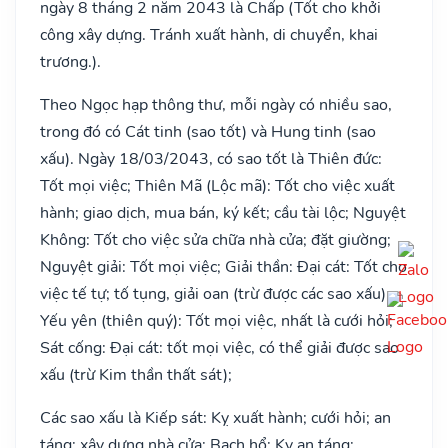
ngày 8 tháng 2 năm 2043 là Chấp (Tốt cho khởi
công xây dựng. Tránh xuất hành, di chuyển, khai
trương.).
Theo Ngọc hạp thông thư, mỗi ngày có nhiều sao,
trong đó có Cát tinh (sao tốt) và Hung tinh (sao
xấu). Ngày 18/03/2043, có sao tốt là Thiên đức:
Tốt mọi việc; Thiên Mã (Lộc mã): Tốt cho việc xuất
hành; giao dịch, mua bán, ký kết; cầu tài lộc; Nguyệt
Không: Tốt cho việc sửa chữa nhà cửa; đặt giường;
Nguyệt giải: Tốt mọi việc; Giải thần: Đại cát: Tốt cho
việc tế tự; tố tụng, giải oan (trừ được các sao xấu);
Yếu yên (thiên quý): Tốt mọi việc, nhất là cưới hỏi;
Sát cống: Đại cát: tốt mọi việc, có thể giải được sao
xấu (trừ Kim thần thất sát);
Các sao xấu là Kiếp sát: Kỵ xuất hành; cưới hỏi; an
táng; xây dựng nhà cửa; Bạch hổ: Kỵ an táng;