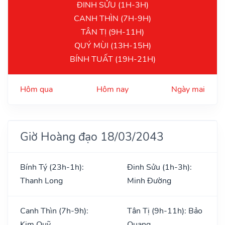
ĐINH SỬU (1H-3H)
CANH THÌN (7H-9H)
TÂN TỊ (9H-11H)
QUÝ MÙI (13H-15H)
BÍNH TUẤT (19H-21H)
Hôm qua
Hôm nay
Ngày mai
Giờ Hoàng đạo 18/03/2043
Bính Tý (23h-1h):
Đinh Sửu (1h-3h):
Thanh Long
Minh Đường
Canh Thìn (7h-9h):
Tân Tị (9h-11h): Bảo
Kim Quỹ
Quang