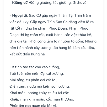
- Kiêng cữ
: Đóng giường, lót giường, đi thuyền.
- Ngoại lệ
: Sao Cơ gặp ngày Thân, Tý, Thìn trăm
việc đều kỵ. Gặp ngày Thìn Sao Cơ đăng viên lẽ ra
rất tốt nhưng lại phạm Phục Đoạn. Phạm Phục
Đoạn thì kỵ chôn cất, xuất hành, các việc thừa kế,
chia gia tài, khởi công làm lò nhuộm lò gốm; Nhưng
nên tiến hành xây tường, lấp hang lỗ, làm cầu tiêu,
kết dứt điều hung hại.
Cơ tinh tạo tác chủ cao cường,
Tuế tuế niên niên đại cát xương,
Mai táng, tu phần đại cát lợi,
Điền tàm, ngưu mã biến sơn cương.
Khai môn, phóng thủy chiêu tài cốc,
Khiếp mãn kim ngân, cốc mãn thương.
Phúc ấm cao quan gia lộc vị,