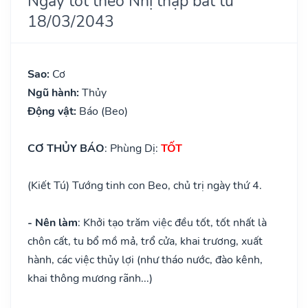
Ngày tốt theo Nhị thập bát tú
18/03/2043
Sao:
Cơ
Ngũ hành:
Thủy
Động vật:
Báo (Beo)
CƠ THỦY BÁO
: Phùng Dị:
TỐT
(Kiết Tú) Tướng tinh con Beo, chủ trị ngày thứ 4.
- Nên làm
: Khởi tạo trăm việc đều tốt, tốt nhất là
chôn cất, tu bổ mồ mả, trổ cửa, khai trương, xuất
hành, các việc thủy lợi (như tháo nước, đào kênh,
khai thông mương rãnh...)