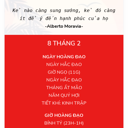
Kẻ nào càng sung sướng, kẻ đó càng
ít để ý đến hạnh phúc của họ
-Alberto Moravia-
8 THÁNG 2
NGÀY HOÀNG ĐẠO
NGÀY HẮC ĐẠO
GIỜ NGỌ (11G)
NGÀY HẮC ĐẠO
THÁNG ẤT MÃO
NĂM QUÝ HỢI
TIẾT KHÍ: KINH TRẬP
GIỜ HOÀNG ĐẠO
BÍNH TÝ (23H-1H)