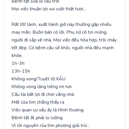
Bệnh tật sửa lễ cầu trời
Mọi việc thuận lợi vui cười thật tươi..
Rất tốt lành, xuất hành giờ này thường gặp nhiều
may mắn. Buôn bán có lời. Phụ nữ có tin mừng,
người đi sắp về nhà. Mọi việc đều hòa hợp, trôi chảy
tốt đẹp. Có bệnh cầu sẽ khỏi, người nhà đều mạnh
khỏe.
1h-3h
13h-15h
Không vong/Tuyệt lộ:
XẤU
Không vong lặng tiếng im hơi
Cầu tài bất lợi đi chơi vắng nhà
Mất của tìm chẳng thấy ra
Việc quan sự xấu ấy là Hình thương
Bệnh tật ắt phải lo lường
Vì lời nguyền rủa tìm phương giải trừ..