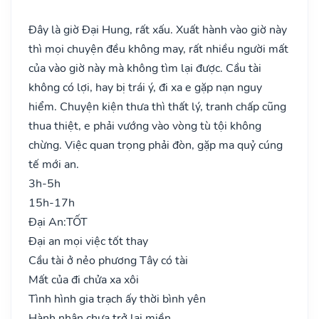
Đây là giờ Đại Hung, rất xấu. Xuất hành vào giờ này
thì mọi chuyện đều không may, rất nhiều người mất
của vào giờ này mà không tìm lại được. Cầu tài
không có lợi, hay bị trái ý, đi xa e gặp nạn nguy
hiểm. Chuyện kiện thưa thì thất lý, tranh chấp cũng
thua thiệt, e phải vướng vào vòng tù tội không
chừng. Việc quan trọng phải đòn, gặp ma quỷ cúng
tế mới an.
3h-5h
15h-17h
Đại An:
TỐT
Đại an mọi việc tốt thay
Cầu tài ở nẻo phương Tây có tài
Mất của đi chửa xa xôi
Tình hình gia trạch ấy thời bình yên
Hành nhân chưa trở lại miền