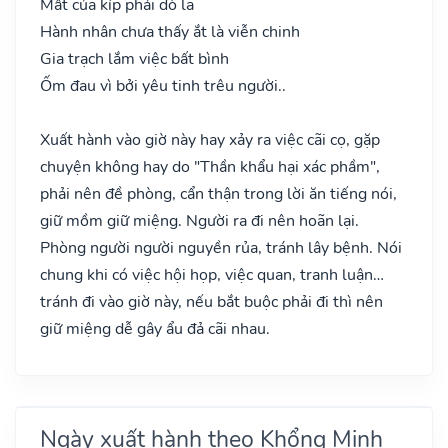
Mất của kíp phải dò la
Hành nhân chưa thấy ắt là viễn chinh
Gia trạch lắm việc bất bình
Ốm đau vì bởi yêu tinh trêu người..
Xuất hành vào giờ này hay xảy ra việc cãi cọ, gặp
chuyện không hay do "Thần khẩu hại xác phầm",
phải nên đề phòng, cẩn thận trong lời ăn tiếng nói,
giữ mồm giữ miệng. Người ra đi nên hoãn lại.
Phòng người người nguyền rủa, tránh lây bệnh. Nói
chung khi có việc hội họp, việc quan, tranh luận…
tránh đi vào giờ này, nếu bắt buộc phải đi thì nên
giữ miệng dễ gây ẩu đả cãi nhau.
Ngày xuất hành theo Khổng Minh