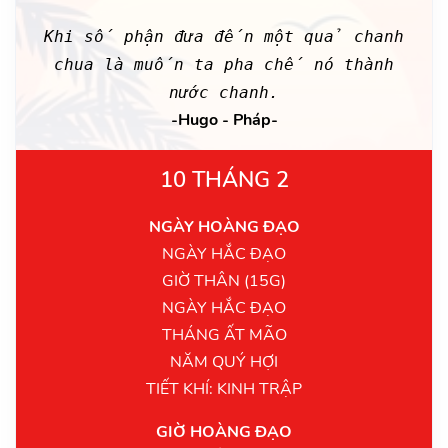
Khi số phận đưa đến một quả chanh
chua là muốn ta pha chế nó thành
nước chanh.
-Hugo - Pháp-
10 THÁNG 2
NGÀY HOÀNG ĐẠO
NGÀY HẮC ĐẠO
GIỜ THÂN (15G)
NGÀY HẮC ĐẠO
THÁNG ẤT MÃO
NĂM QUÝ HỢI
TIẾT KHÍ: KINH TRẬP
GIỜ HOÀNG ĐẠO