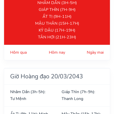
NHÂM DẦN (3H-5H)
GIÁP THÌN (7H-9H)
ẤT TỊ (9H-11H)
MẬU THÂN (15H-17H)
KỶ DẬU (17H-19H)
TÂN HỢI (21H-23H)
Hôm qua
Hôm nay
Ngày mai
Giờ Hoàng đạo 20/03/2043
Nhâm Dần (3h-5h):
Giáp Thìn (7h-9h):
Tư Mệnh
Thanh Long
Ất Tị (9h-11h): Minh
Mậu Thân (15h-17h):