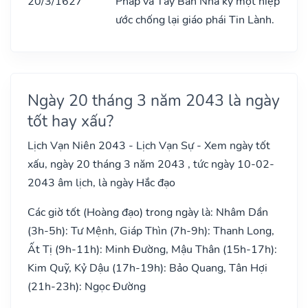
20/3/1627
Pháp và Tây Ban Nha ký một hiệp
ước chống lại giáo phái Tin Lành.
Ngày 20 tháng 3 năm 2043 là ngày
tốt hay xấu?
Lịch Vạn Niên 2043 - Lịch Vạn Sự - Xem ngày tốt
xấu, ngày 20 tháng 3 năm 2043 , tức ngày 10-02-
2043 âm lịch, là ngày Hắc đạo
Các giờ tốt (Hoàng đạo) trong ngày là: Nhâm Dần
(3h-5h): Tư Mệnh, Giáp Thìn (7h-9h): Thanh Long,
Ất Tị (9h-11h): Minh Đường, Mậu Thân (15h-17h):
Kim Quỹ, Kỷ Dậu (17h-19h): Bảo Quang, Tân Hợi
(21h-23h): Ngọc Đường