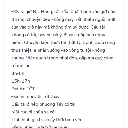
Đây là giờ Đại Hung, rất xấu. Xuất hành vào giờ này
thì mọi chuyện đều không may, rất nhiều người mất
của vào giờ này mà không tìm lại được. Cầu tài
không có lợi, hay bị trái ý, đi xa e gặp nạn nguy
hiểm. Chuyện kiện thưa thì thất lý, tranh chấp cũng
thua thiệt, e phải vướng vào vòng tù tội không
chừng. Việc quan trọng phải đòn, gặp ma quỷ cúng
tế mới an.
3h-5h
15h-17h
Đại An:
TỐT
Đại an mọi việc tốt thay
Cầu tài ở nẻo phương Tây có tài
Mất của đi chửa xa xôi
Tình hình gia trạch ấy thời bình yên
Hành nhân chưa trở lại miền