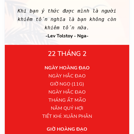
Khi bạn ý thức được mình là người
khiêm tốn nghĩa là bạn không còn
khiêm tốn nữa.
-Lev Tolstoy - Nga-
22 THÁNG 2
NGÀY HOÀNG ĐẠO
NGÀY HẮC ĐẠO
GIỜ NGỌ (11G)
NGÀY HẮC ĐẠO
THÁNG ẤT MÃO
NĂM QUÝ HỢI
TIẾT KHÍ: XUÂN PHÂN
GIỜ HOÀNG ĐẠO