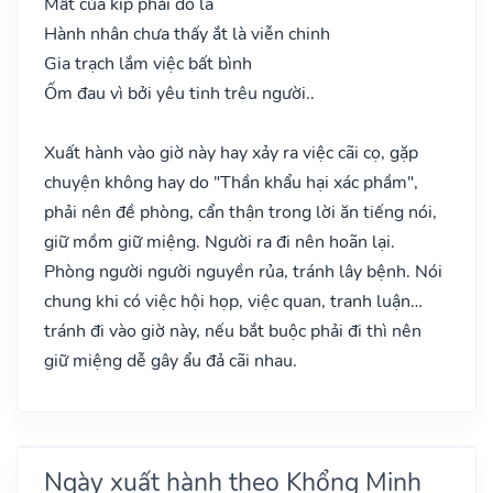
Mất của kíp phải dò la
Hành nhân chưa thấy ắt là viễn chinh
Gia trạch lắm việc bất bình
Ốm đau vì bởi yêu tinh trêu người..
Xuất hành vào giờ này hay xảy ra việc cãi cọ, gặp
chuyện không hay do "Thần khẩu hại xác phầm",
phải nên đề phòng, cẩn thận trong lời ăn tiếng nói,
giữ mồm giữ miệng. Người ra đi nên hoãn lại.
Phòng người người nguyền rủa, tránh lây bệnh. Nói
chung khi có việc hội họp, việc quan, tranh luận…
tránh đi vào giờ này, nếu bắt buộc phải đi thì nên
giữ miệng dễ gây ẩu đả cãi nhau.
Ngày xuất hành theo Khổng Minh