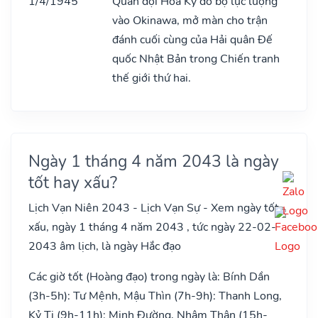
1/4/1945
Quân đội Hoa Kỳ đổ bộ lực lượng
vào Okinawa, mở màn cho trận
đánh cuối cùng của Hải quân Đế
quốc Nhật Bản trong Chiến tranh
thế giới thứ hai.
Ngày 1 tháng 4 năm 2043 là ngày
tốt hay xấu?
Lịch Vạn Niên 2043 - Lịch Vạn Sự - Xem ngày tốt
xấu, ngày 1 tháng 4 năm 2043 , tức ngày 22-02-
2043 âm lịch, là ngày Hắc đạo
Các giờ tốt (Hoàng đạo) trong ngày là: Bính Dần
(3h-5h): Tư Mệnh, Mậu Thìn (7h-9h): Thanh Long,
Kỷ Tị (9h-11h): Minh Đường, Nhâm Thân (15h-