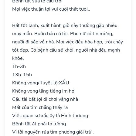
Bệnh tật sửa lễ cầu trời
Mọi việc thuận lợi vui cười thật tươi..
Rất tốt lành, xuất hành giờ này thường gặp nhiều
may mắn. Buôn bán có lời. Phụ nữ có tin mừng,
người đi sắp về nhà. Mọi việc đều hòa hợp, trôi chảy
tốt đẹp. Có bệnh cầu sẽ khỏi, người nhà đều mạnh
khỏe.
1h-3h
13h-15h
Không vong/Tuyệt lộ:
XẤU
Không vong lặng tiếng im hơi
Cầu tài bất lợi đi chơi vắng nhà
Mất của tìm chẳng thấy ra
Việc quan sự xấu ấy là Hình thương
Bệnh tật ắt phải lo lường
Vì lời nguyền rủa tìm phương giải trừ..