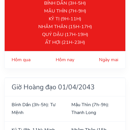
BÍNH DẦN (3H-5H)
MẬU THÌN (7H-9H)
KỶ TỊ (9H-11H)
NHÂM THÂN (15H-17H)
QUÝ DẬU (17H-19H)
ẤT HỢI (21H-23H)
Hôm qua
Hôm nay
Ngày mai
Giờ Hoàng đạo 01/04/2043
Bính Dần (3h-5h): Tư
Mậu Thìn (7h-9h):
Mệnh
Thanh Long
Kỷ Tị (9h-11h): Minh
Nhâm Thân (15h-