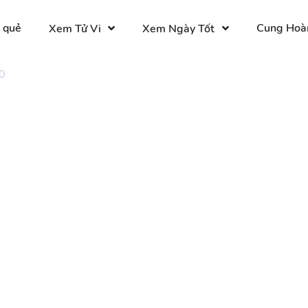
 quẻ
Cung Hoà
Xem Tử Vi
Xem Ngày Tốt
0