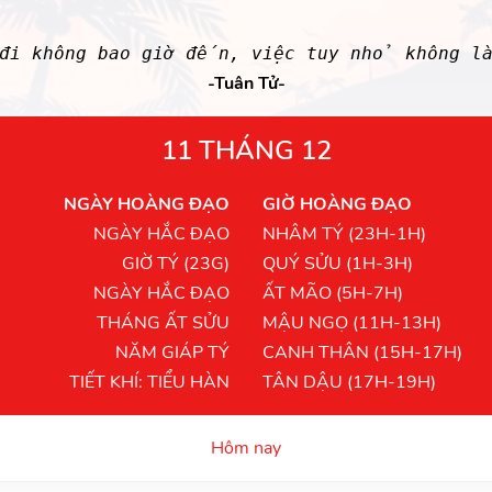
đi không bao giờ đến, việc tuy nhỏ không l
-Tuân Tử-
11 THÁNG 12
NGÀY HOÀNG ĐẠO
GIỜ HOÀNG ĐẠO
NGÀY HẮC ĐẠO
NHÂM TÝ (23H-1H)
GIỜ TÝ (23G)
QUÝ SỬU (1H-3H)
NGÀY HẮC ĐẠO
ẤT MÃO (5H-7H)
THÁNG ẤT SỬU
MẬU NGỌ (11H-13H)
NĂM GIÁP TÝ
CANH THÂN (15H-17H)
TIẾT KHÍ: TIỂU HÀN
TÂN DẬU (17H-19H)
Hôm nay