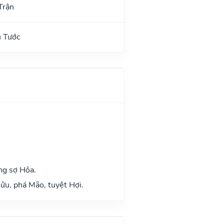
Trận
u Tước
ng sợ Hỏa.
ửu, phá Mão, tuyệt Hợi.