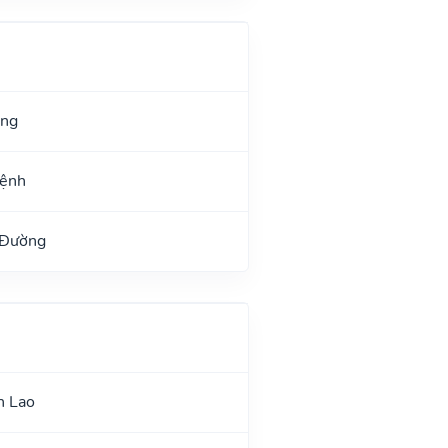
ang
Mệnh
 Đường
n Lao