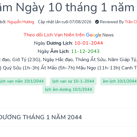
 âm Ngày 10 tháng 1 năm
 bởi:
Nguyễn Hương
Cập nhật lần cuối 07/08/2026
Reviewed By
Trần 
Theo dõi Lịch Vạn Niên trên
Ngày
Dương Lịch
:
10-01-2044
Ngày
Âm Lịch
:
11-12-2043
 đạo, Giờ Tý (23G), Ngày Hắc đạo, Tháng Ất Sửu, Năm Giáp Tý,
)
Quý Sửu (1h-3h)
Ất Mão (5h-7h)
Mậu Ngọ (11h-13h)
Canh T
lịch vạn niên 10/1/2044
lịch vạn sự 10-1-2044
âm lịch 10/1/2044
lịch âm dương 10/1/2044
 DƯƠNG THÁNG 1 NĂM 2044