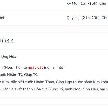
Kỷ Mùi (13h-15h): Câu 
ình
Quý Hợi (21h-23h): Ch
2044
hượng Hỏa
n (Hỏa, Thổ), là
ngày cát
(nghĩa nhật).
uổi: Nhâm Tý, Giáp Tý.
 Kim, đặc biệt tuổi: Nhâm Thân, Giáp Ngọ thuộc hành Kim khô
Dần và Tuất thành Hỏa cục. Xung Tý, hình Ngọ, hình Dậu, hại S