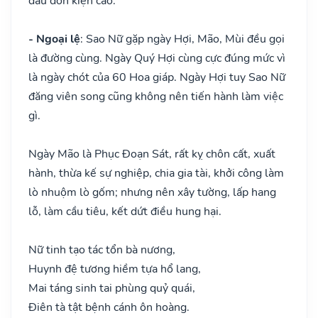
đầu đơn kiện cáo.
- Ngoại lệ
: Sao Nữ gặp ngày Hợi, Mão, Mùi đều gọi
là đường cùng. Ngày Quý Hợi cùng cực đúng mức vì
là ngày chót của 60 Hoa giáp. Ngày Hợi tuy Sao Nữ
đăng viên song cũng không nên tiến hành làm việc
gì.
Ngày Mão là Phục Đoạn Sát, rất kỵ chôn cất, xuất
hành, thừa kế sự nghiệp, chia gia tài, khởi công làm
lò nhuộm lò gốm; nhưng nên xây tường, lấp hang
lỗ, làm cầu tiêu, kết dứt điều hung hại.
Nữ tinh tạo tác tổn bà nương,
Huynh đệ tương hiềm tựa hổ lang,
Mai táng sinh tai phùng quỷ quái,
Điên tà tật bệnh cánh ôn hoàng.