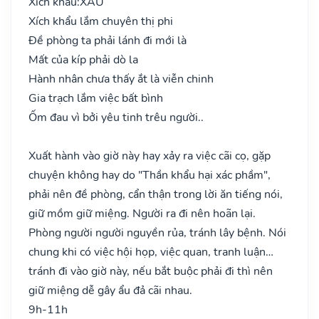
Xích khẩu:
XẤU
Xích khẩu lắm chuyên thị phi
Đề phòng ta phải lánh đi mới là
Mất của kíp phải dò la
Hành nhân chưa thấy ắt là viễn chinh
Gia trạch lắm việc bất bình
Ốm đau vì bởi yêu tinh trêu người..
Xuất hành vào giờ này hay xảy ra việc cãi cọ, gặp
chuyện không hay do "Thần khẩu hại xác phầm",
phải nên đề phòng, cẩn thận trong lời ăn tiếng nói,
giữ mồm giữ miệng. Người ra đi nên hoãn lại.
Phòng người người nguyền rủa, tránh lây bệnh. Nói
chung khi có việc hội họp, việc quan, tranh luận…
tránh đi vào giờ này, nếu bắt buộc phải đi thì nên
giữ miệng dễ gây ẩu đả cãi nhau.
9h-11h