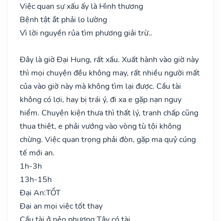
Việc quan sự xấu ấy là Hình thương
Bệnh tật ắt phải lo lường
Vì lời nguyền rủa tìm phương giải trừ..
Đây là giờ Đại Hung, rất xấu. Xuất hành vào giờ này
thì mọi chuyện đều không may, rất nhiều người mất
của vào giờ này mà không tìm lại được. Cầu tài
không có lợi, hay bị trái ý, đi xa e gặp nạn nguy
hiểm. Chuyện kiện thưa thì thất lý, tranh chấp cũng
thua thiệt, e phải vướng vào vòng tù tội không
chừng. Việc quan trọng phải đòn, gặp ma quỷ cúng
tế mới an.
1h-3h
13h-15h
Đại An:
TỐT
Đại an mọi việc tốt thay
Cầu tài ở nẻo phương Tây có tài