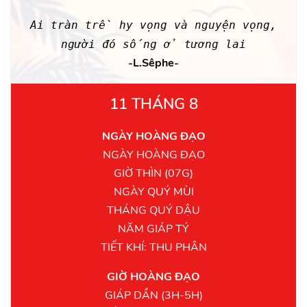
Ai tràn trề hy vọng và nguyện vọng,
người đó sống ở tương lai
-L.Sêphe-
11 THÁNG 8
NGÀY HOÀNG ĐẠO
NGÀY HOÀNG ĐẠO
GIỜ THÌN (07G)
NGÀY QUÝ MÙI
THÁNG QUÝ DẬU
NĂM GIÁP TÝ
TIẾT KHÍ: THU PHÂN
GIỜ HOÀNG ĐẠO
GIÁP DẦN (3H-5H)