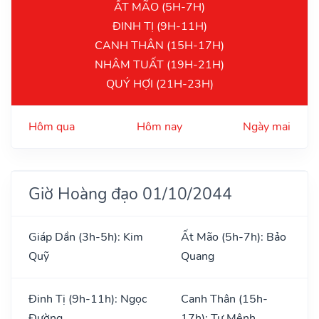
ẤT MÃO (5H-7H)
ĐINH TỊ (9H-11H)
CANH THÂN (15H-17H)
NHÂM TUẤT (19H-21H)
QUÝ HỢI (21H-23H)
Hôm qua
Hôm nay
Ngày mai
Giờ Hoàng đạo 01/10/2044
Giáp Dần (3h-5h): Kim
Ất Mão (5h-7h): Bảo
Quỹ
Quang
Đinh Tị (9h-11h): Ngọc
Canh Thân (15h-
Đường
17h): Tư Mệnh