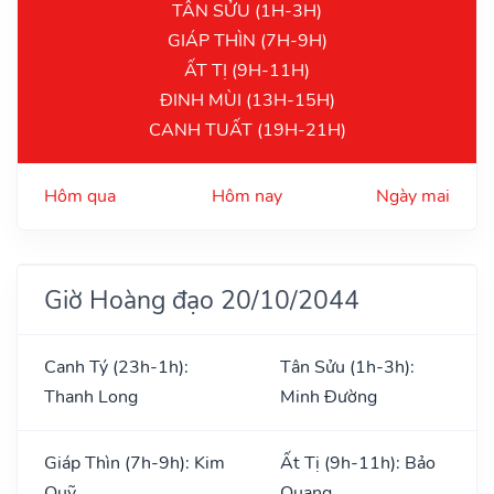
TÂN SỬU (1H-3H)
GIÁP THÌN (7H-9H)
ẤT TỊ (9H-11H)
ĐINH MÙI (13H-15H)
CANH TUẤT (19H-21H)
Hôm qua
Hôm nay
Ngày mai
Giờ Hoàng đạo 20/10/2044
Canh Tý (23h-1h):
Tân Sửu (1h-3h):
Thanh Long
Minh Đường
Giáp Thìn (7h-9h): Kim
Ất Tị (9h-11h): Bảo
Quỹ
Quang