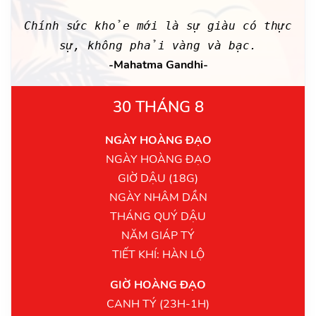
Chính sức khỏe mới là sự giàu có thực
sự, không phải vàng và bạc.
-Mahatma Gandhi-
30 THÁNG 8
NGÀY HOÀNG ĐẠO
NGÀY HOÀNG ĐẠO
GIỜ DẬU (18G)
NGÀY NHÂM DẦN
THÁNG QUÝ DẬU
NĂM GIÁP TÝ
TIẾT KHÍ: HÀN LỘ
GIỜ HOÀNG ĐẠO
CANH TÝ (23H-1H)