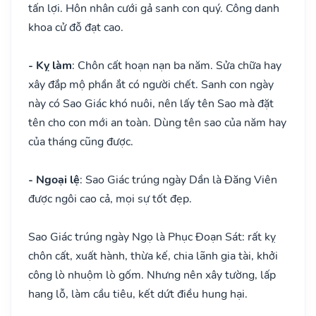
tấn lợi. Hôn nhân cưới gả sanh con quý. Công danh
khoa cử đỗ đạt cao.
- Kỵ làm
: Chôn cất hoạn nạn ba năm. Sửa chữa hay
xây đắp mộ phần ắt có người chết. Sanh con ngày
này có Sao Giác khó nuôi, nên lấy tên Sao mà đặt
tên cho con mới an toàn. Dùng tên sao của năm hay
của tháng cũng được.
- Ngoại lệ
: Sao Giác trúng ngày Dần là Đăng Viên
được ngôi cao cả, mọi sự tốt đẹp.
Sao Giác trúng ngày Ngọ là Phục Đoạn Sát: rất kỵ
chôn cất, xuất hành, thừa kế, chia lãnh gia tài, khởi
công lò nhuộm lò gốm. Nhưng nên xây tường, lấp
hang lỗ, làm cầu tiêu, kết dứt điều hung hại.