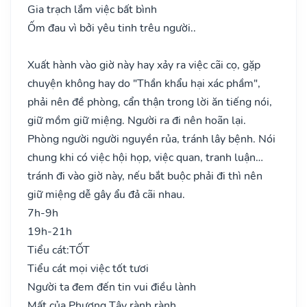
Gia trạch lắm việc bất bình
Ốm đau vì bởi yêu tinh trêu người..
Xuất hành vào giờ này hay xảy ra việc cãi cọ, gặp
chuyện không hay do "Thần khẩu hại xác phầm",
phải nên đề phòng, cẩn thận trong lời ăn tiếng nói,
giữ mồm giữ miệng. Người ra đi nên hoãn lại.
Phòng người người nguyền rủa, tránh lây bệnh. Nói
chung khi có việc hội họp, việc quan, tranh luận…
tránh đi vào giờ này, nếu bắt buộc phải đi thì nên
giữ miệng dễ gây ẩu đả cãi nhau.
7h-9h
19h-21h
Tiểu cát:
TỐT
Tiểu cát mọi việc tốt tươi
Người ta đem đến tin vui điều lành
Mất của Phương Tây rành rành