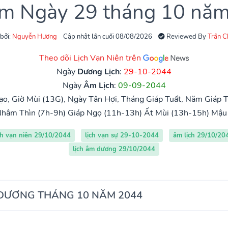
âm Ngày 29 tháng 10 nă
 bởi:
Nguyễn Hương
Cập nhật lần cuối 08/08/2026
Reviewed By
Trần 
Theo dõi Lịch Vạn Niên trên
Ngày
Dương Lịch
:
29-10-2044
Ngày
Âm Lịch
:
09-09-2044
o, Giờ Mùi (13G), Ngày Tân Hợi, Tháng Giáp Tuất, Năm Giáp T
hâm Thìn (7h-9h)
Giáp Ngọ (11h-13h)
Ất Mùi (13h-15h)
Mậu 
ch vạn niên 29/10/2044
lịch vạn sự 29-10-2044
âm lịch 29/10/20
lịch âm dương 29/10/2044
 DƯƠNG THÁNG 10 NĂM 2044