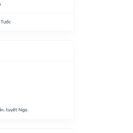
n
 Tước
n, tuyệt Ngọ.