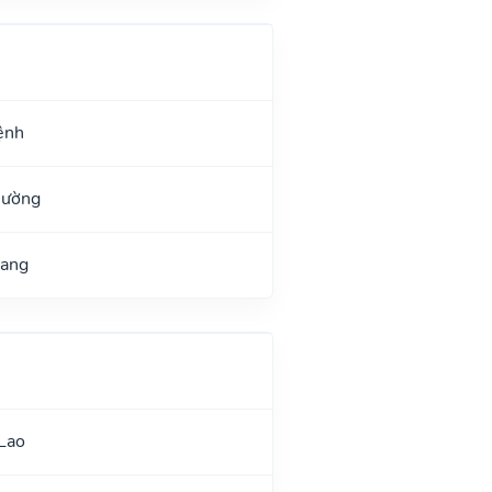
ệnh
Đường
uang
Lao