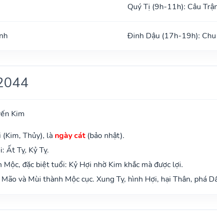
Quý Tị (9h-11h): Câu Trậ
ình
Đinh Dậu (17h-19h): Chu
2044
yến Kim
 (Kim, Thủy), là
ngày cát
(bảo nhật).
 Ất Tỵ, Kỷ Tỵ.
Mộc, đặc biệt tuổi: Kỷ Hợi nhờ Kim khắc mà được lợi.
Mão và Mùi thành Mộc cục. Xung Tỵ, hình Hợi, hại Thân, phá Dầ