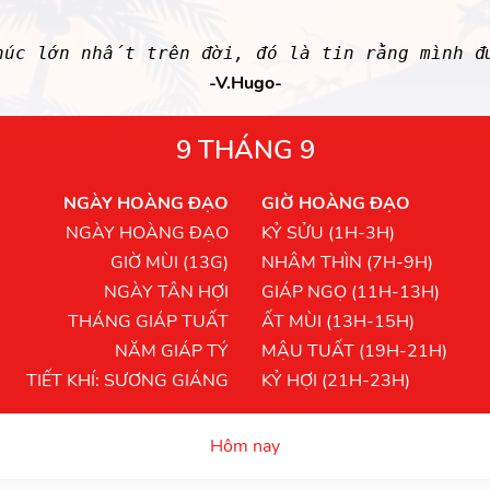
húc lớn nhất trên đời, đó là tin rằng mình đ
-V.Hugo-
9 THÁNG 9
NGÀY HOÀNG ĐẠO
GIỜ HOÀNG ĐẠO
NGÀY HOÀNG ĐẠO
KỶ SỬU (1H-3H)
GIỜ MÙI (13G)
NHÂM THÌN (7H-9H)
NGÀY TÂN HỢI
GIÁP NGỌ (11H-13H)
THÁNG GIÁP TUẤT
ẤT MÙI (13H-15H)
NĂM GIÁP TÝ
MẬU TUẤT (19H-21H)
TIẾT KHÍ: SƯƠNG GIÁNG
KỶ HỢI (21H-23H)
Hôm nay