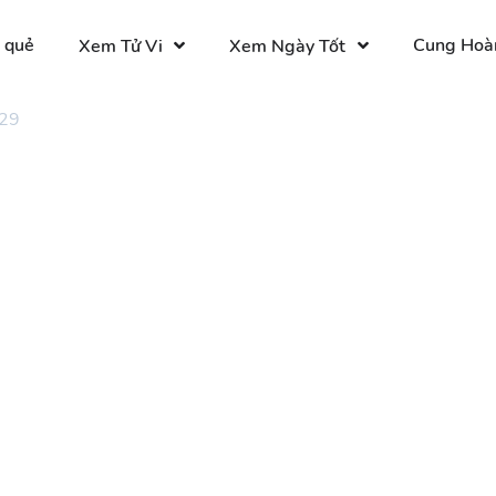
 quẻ
Cung Hoà
Xem Tử Vi
Xem Ngày Tốt
 29