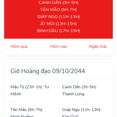
CANH DẦN (3H-5H)
TÂN MÃO (5H-7H)
GIÁP NGỌ (11H-13H)
ẤT MÙI (13H-15H)
ĐINH DẬU (17H-19H)
Hôm qua
Hôm nay
Ngày mai
Giờ Hoàng đạo 09/10/2044
Mậu Tý (23h-1h): Tư
Canh Dần (3h-5h):
Mệnh
Thanh Long
Tân Mão (5h-7h):
Giáp Ngọ (11h-13h):
Minh Đường
Kim Quỹ