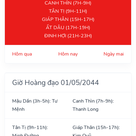
CANH THÌN (7H-9H)
TÂN TỊ (9H-11H)
GIÁP THÂN (15H-17H)
ẤT DẬU (17H-19H)
ĐINH HỢI (21H-23H)
Hôm qua
Hôm nay
Ngày mai
Giờ Hoàng đạo 01/05/2044
Mậu Dần (3h-5h): Tư
Canh Thìn (7h-9h):
Mệnh
Thanh Long
Tân Tị (9h-11h):
Giáp Thân (15h-17h):
Minh Đường
Kim Quỹ