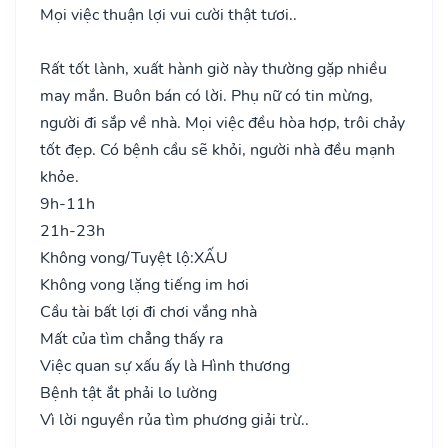
Mọi việc thuận lợi vui cười thật tươi..
Rất tốt lành, xuất hành giờ này thường gặp nhiều
may mắn. Buôn bán có lời. Phụ nữ có tin mừng,
người đi sắp về nhà. Mọi việc đều hòa hợp, trôi chảy
tốt đẹp. Có bệnh cầu sẽ khỏi, người nhà đều mạnh
khỏe.
9h-11h
21h-23h
Không vong/Tuyệt lộ:
XẤU
Không vong lặng tiếng im hơi
Cầu tài bất lợi đi chơi vắng nhà
Mất của tìm chẳng thấy ra
Việc quan sự xấu ấy là Hình thương
Bệnh tật ắt phải lo lường
Vì lời nguyền rủa tìm phương giải trừ..