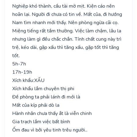
Nghiệp khó thành, cầu tài mờ mịt. Kiện cáo nên
hoãn lại. Người đi chưa có tin về. Mất của, đi hướng
Nam tìm nhanh mới thấy. Nên phòng ngừa cãi cọ.
Miệng tiếng rất tầm thường. Việc làm chậm, lâu la
nhưng làm gì đều chắc chắn. Tính chất cung này trì
trệ, kéo dài, gặp xấu thì tăng xấu, gặp tốt thì tăng
tốt.
5h-7h
17h-19h
Xích khẩu:
XẤU
Xích khẩu lắm chuyên thị phi
Đề phòng ta phải lánh đi mới là
Mất của kíp phải dò la
Hành nhân chưa thấy ắt là viễn chinh
Gia trạch lắm việc bất bình
Ốm đau vì bởi yêu tinh trêu người..