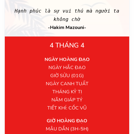
Hạnh phúc là sự vui thú mà người ta
không chờ
-Hakim Mazouni-
4 THÁNG 4
NGÀY HOÀNG ĐẠO
NGÀY HẮC ĐẠO
GIỜ SỬU (01G)
NGÀY CANH TUẤT
THÁNG KỶ TỊ
NĂM GIÁP TÝ
TIẾT KHÍ: CỐC VŨ
GIỜ HOÀNG ĐẠO
MẬU DẦN (3H-5H)