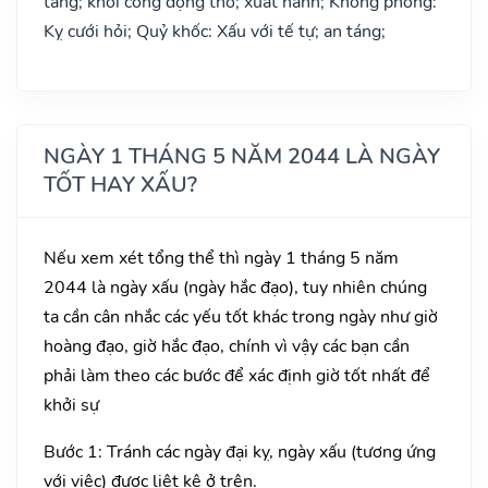
táng; khởi công động thổ; xuất hành; Không phòng:
Kỵ cưới hỏi; Quỷ khốc: Xấu với tế tự; an táng;
NGÀY 1 THÁNG 5 NĂM 2044 LÀ NGÀY
TỐT HAY XẤU?
Nếu xem xét tổng thể thì ngày 1 tháng 5 năm
2044 là ngày xấu (ngày hắc đạo), tuy nhiên chúng
ta cần cân nhắc các yếu tốt khác trong ngày như giờ
hoàng đạo, giờ hắc đạo, chính vì vậy các bạn cần
phải làm theo các bước để xác định giờ tốt nhất để
khởi sự
Bước 1: Tránh các ngày đại kỵ, ngày xấu (tương ứng
với việc) được liệt kê ở trên.