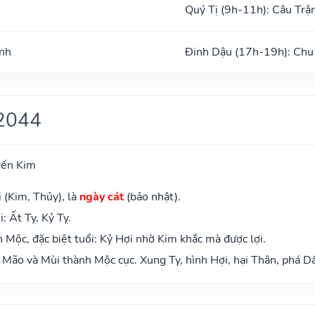
Quý Tị (9h-11h): Câu Trậ
ình
Đinh Dậu (17h-19h): Chu
2044
yến Kim
 (Kim, Thủy), là
ngày cát
(bảo nhật).
 Ất Tỵ, Kỷ Tỵ.
Mộc, đặc biệt tuổi: Kỷ Hợi nhờ Kim khắc mà được lợi.
Mão và Mùi thành Mộc cục. Xung Tỵ, hình Hợi, hại Thân, phá Dầ