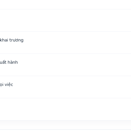
; khai trương
xuất hành
i việc