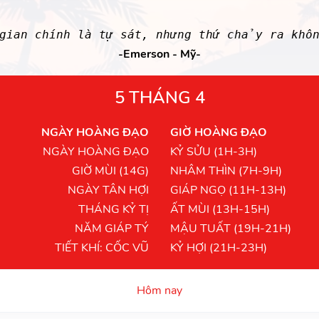
 gian chính là tự sát, nhưng thứ chảy ra khô
-Emerson - Mỹ-
5 THÁNG 4
NGÀY HOÀNG ĐẠO
GIỜ HOÀNG ĐẠO
NGÀY HOÀNG ĐẠO
KỶ SỬU (1H-3H)
GIỜ MÙI (14G)
NHÂM THÌN (7H-9H)
NGÀY TÂN HỢI
GIÁP NGỌ (11H-13H)
THÁNG KỶ TỊ
ẤT MÙI (13H-15H)
NĂM GIÁP TÝ
MẬU TUẤT (19H-21H)
TIẾT KHÍ: CỐC VŨ
KỶ HỢI (21H-23H)
Hôm nay