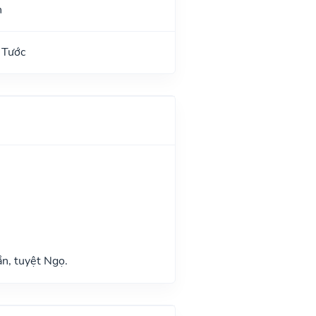
n
 Tước
n, tuyệt Ngọ.