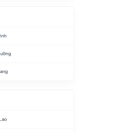
ệnh
Đường
uang
Lao