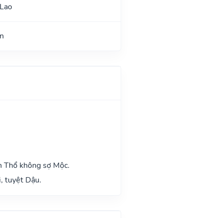
 Lao
n
h Thổ không sợ Mộc.
, tuyệt Dậu.