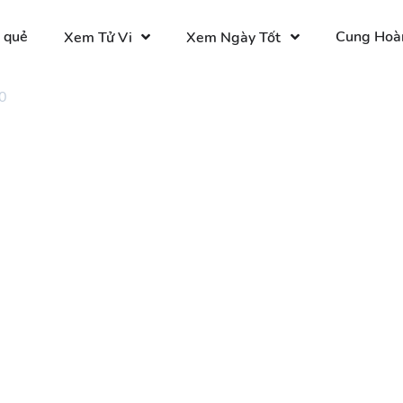
 quẻ
Cung Hoà
Xem Tử Vi
Xem Ngày Tốt
0