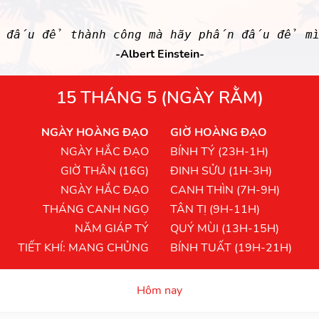
 đấu để thành công mà hãy phấn đấu để mì
-Albert Einstein-
15 THÁNG 5 (NGÀY RẰM)
NGÀY HOÀNG ĐẠO
GIỜ HOÀNG ĐẠO
NGÀY HẮC ĐẠO
BÍNH TÝ (23H-1H)
GIỜ THÂN (16G)
ĐINH SỬU (1H-3H)
NGÀY HẮC ĐẠO
CANH THÌN (7H-9H)
THÁNG CANH NGỌ
TÂN TỊ (9H-11H)
NĂM GIÁP TÝ
QUÝ MÙI (13H-15H)
TIẾT KHÍ: MANG CHỦNG
BÍNH TUẤT (19H-21H)
Hôm nay