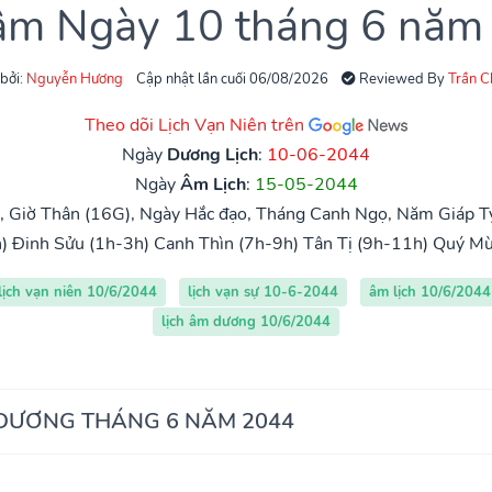
 âm Ngày 10 tháng 6 năm
 bởi:
Nguyễn Hương
Cập nhật lần cuối 06/08/2026
Reviewed By
Trần 
Theo dõi Lịch Vạn Niên trên
Ngày
Dương Lịch
:
10-06-2044
Ngày
Âm Lịch
:
15-05-2044
, Giờ Thân (16G), Ngày Hắc đạo, Tháng Canh Ngọ, Năm Giáp T
)
Đinh Sửu (1h-3h)
Canh Thìn (7h-9h)
Tân Tị (9h-11h)
Quý Mù
lịch vạn niên 10/6/2044
lịch vạn sự 10-6-2044
âm lịch 10/6/2044
lịch âm dương 10/6/2044
 DƯƠNG THÁNG 6 NĂM 2044