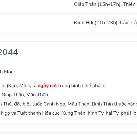
ổ
Giáp Thân (15h-17h): Thiên
Đinh Hợi (21h-23h): Câu Trậ
2044
ch Mộc
hi (Kim, Mộc), là
ngày cát
trung bình (chế nhật).
: Giáp Thân, Mậu Thân.
 Thổ, đặc biệt tuổi: Canh Ngọ, Mậu Thân, Bính Thìn thuộc hàn
Ngọ và Tuất thành Hỏa cục. Xung Thân, hình Tỵ, hại Tỵ, phá Hợi