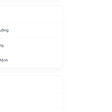
Đường
ng
 Mệnh