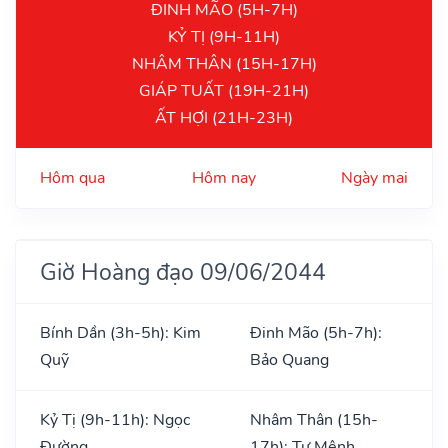
ĐINH MÃO (5H-7H)
KỶ TỊ (9H-11H)
NHÂM THÂN (15H-17H)
GIÁP TUẤT (19H-21H)
ẤT HỢI (21H-23H)
Hôm qua
Hôm nay
Ngày mai
Giờ Hoàng đạo 09/06/2044
Bính Dần (3h-5h): Kim
Đinh Mão (5h-7h):
Quỹ
Bảo Quang
Kỷ Tị (9h-11h): Ngọc
Nhâm Thân (15h-
Đường
17h): Tư Mệnh