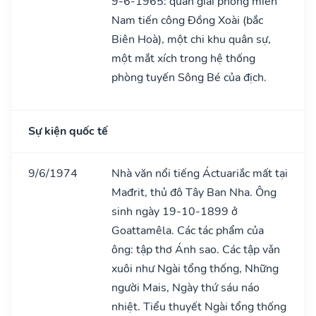
9-6-1965: quân giải phóng miền
Nam tiến công Đồng Xoài (bắc
Biên Hoà), một chi khu quân sự,
một mắt xích trong hệ thống
phòng tuyến Sông Bé của địch.
Sự kiện quốc tế
9/6/1974
Nhà văn nổi tiếng Áctuariắc mất tại
Mađrit, thủ đô Tây Ban Nha. Ông
sinh ngày 19-10-1899 ở
Goattamêla. Các tác phẩm của
ông: tập thơ Ánh sao. Các tập vǎn
xuôi như Ngài tổng thống, Những
người Mais, Ngày thứ sáu náo
nhiệt. Tiểu thuyết Ngài tổng thống