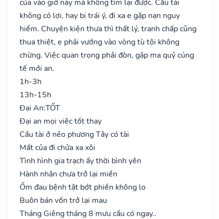
của vào giờ này mà không tìm lại được. Cầu tài
không có lợi, hay bị trái ý, đi xa e gặp nạn nguy
hiểm. Chuyện kiện thưa thì thất lý, tranh chấp cũng
thua thiệt, e phải vướng vào vòng tù tội không
chừng. Việc quan trọng phải đòn, gặp ma quỷ cúng
tế mới an.
1h-3h
13h-15h
Đại An:
TỐT
Đại an mọi việc tốt thay
Cầu tài ở nẻo phương Tây có tài
Mất của đi chửa xa xôi
Tình hình gia trạch ấy thời bình yên
Hành nhân chưa trở lại miền
Ốm đau bệnh tật bớt phiền không lo
Buôn bán vốn trở lại mau
Tháng Giêng tháng 8 mưu cầu có ngay..