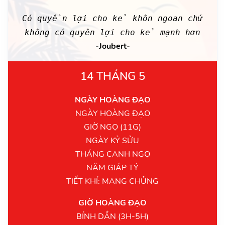
Có quyền lợi cho kẻ khôn ngoan chứ
không có quyên lợi cho kẻ mạnh hơn
-Joubert-
14 THÁNG 5
NGÀY HOÀNG ĐẠO
NGÀY HOÀNG ĐẠO
GIỜ NGỌ (11G)
NGÀY KỶ SỬU
THÁNG CANH NGỌ
NĂM GIÁP TÝ
TIẾT KHÍ: MANG CHỦNG
GIỜ HOÀNG ĐẠO
BÍNH DẦN (3H-5H)