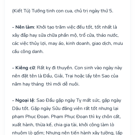
(Kiết Tú) Tướng tinh con cua, chủ trị ngày thứ 5.
- Nên làm
: Khởi tạo trăm việc đều tốt, tốt nhất là
xây đắp hay sửa chữa phần mộ, trổ cửa, tháo nước,
các việc thủy lợi, may áo, kinh doanh, giao dịch, mưu
cầu công danh.
- Kiêng cữ
: Rất kỵ đi thuyền. Con sinh vào ngày này
nên đặt tên là Đẩu, Giải, Trại hoặc lấy tên Sao của
năm hay tháng thì mới dễ nuôi.
- Ngoại lệ
: Sao Đẩu gặp ngày Tỵ mất sức, gặp ngày
Dậu tốt. Gặp ngày Sửu đăng viên rất tốt nhưng lại
phạm Phục Đoạn. Phạm Phục Đoạn thì kỵ chôn cất,
xuất hành, thừa kế, chia gia tài, khởi công làm lò
nhuộm lò gốm; Nhưng nên tiến hành xây tường, lấp