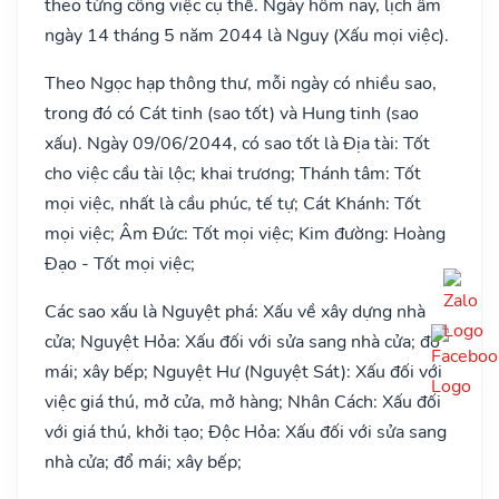
theo từng công việc cụ thể. Ngày hôm nay, lịch âm
ngày 14 tháng 5 năm 2044 là Nguy (Xấu mọi việc).
Theo Ngọc hạp thông thư, mỗi ngày có nhiều sao,
trong đó có Cát tinh (sao tốt) và Hung tinh (sao
xấu). Ngày 09/06/2044, có sao tốt là Địa tài: Tốt
cho việc cầu tài lộc; khai trương; Thánh tâm: Tốt
mọi việc, nhất là cầu phúc, tế tự; Cát Khánh: Tốt
mọi việc; Âm Đức: Tốt mọi việc; Kim đường: Hoàng
Đạo - Tốt mọi việc;
Các sao xấu là Nguyệt phá: Xấu về xây dựng nhà
cửa; Nguyệt Hỏa: Xấu đối với sửa sang nhà cửa; đổ
mái; xây bếp; Nguyệt Hư (Nguyệt Sát): Xấu đối với
việc giá thú, mở cửa, mở hàng; Nhân Cách: Xấu đối
với giá thú, khởi tạo; Độc Hỏa: Xấu đối với sửa sang
nhà cửa; đổ mái; xây bếp;