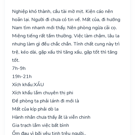
Nghiệp khó thành, cầu tài mờ mịt. Kiện cáo nên
hoãn lại. Người đi chưa có tin về. Mất của, đi hướng
Nam tìm nhanh mới thấy. Nên phòng ngừa cãi cọ.
Miệng tiếng rất tầm thường. Việc làm chậm, lâu la
nhưng làm gì đều chắc chắn. Tính chất cung này trì
trệ, kéo dài, gặp xấu thì tăng xấu, gặp tốt thì tăng
tốt.
7h-9h
19h-21h
Xích khẩu:
XẤU
Xích khẩu lắm chuyên thị phi
Đề phòng ta phải lánh đi mới là
Mất của kíp phải dò la
Hành nhân chưa thấy ắt là viễn chinh
Gia trạch lắm việc bất bình
Ốm đau vì bởi yêu tinh trêu người..