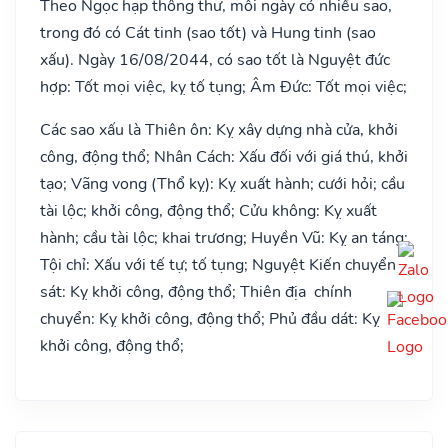
Theo Ngọc hạp thông thư, mỗi ngày có nhiều sao,
trong đó có Cát tinh (sao tốt) và Hung tinh (sao
xấu). Ngày 16/08/2044, có sao tốt là Nguyệt đức
hợp: Tốt mọi việc, kỵ tố tụng; Âm Đức: Tốt mọi việc;
Các sao xấu là Thiên ôn: Kỵ xây dựng nhà cửa, khởi
công, động thổ; Nhân Cách: Xấu đối với giá thú, khởi
tạo; Vãng vong (Thổ kỵ): Kỵ xuất hành; cưới hỏi; cầu
tài lộc; khởi công, động thổ; Cửu không: Kỵ xuất
hành; cầu tài lộc; khai trương; Huyền Vũ: Kỵ an táng;
Tội chỉ: Xấu với tế tự; tố tụng; Nguyệt Kiến chuyển
sát: Kỵ khởi công, động thổ; Thiên địa chính
chuyển: Kỵ khởi công, động thổ; Phủ đầu dát: Kỵ
khởi công, động thổ;