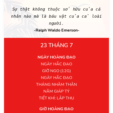
Sự thật không thuộc sở hữu của cá
nhân nào mà là báu vật của cả loài
người.
-Ralph Waldo Emerson-
23 THÁNG 7
NGÀY HOÀNG ĐẠO
NGÀY HẮC ĐẠO
GIỜ NGỌ (12G)
NGÀY HẮC ĐẠO
THÁNG NHÂM THÂN
NĂM GIÁP TÝ
TIẾT KHÍ: LẬP THU
GIỜ HOÀNG ĐẠO