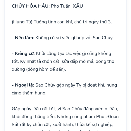
CHỦY HỎA HẦU
: Phó Tuấn:
XẤU
(Hung Tú) Tướng tinh con khỉ, chủ trị ngày thứ 3.
- Nên làm
: Không có sự việc gì hợp với Sao Chủy.
- Kiêng cữ
: Khởi công tạo tác việc gì cũng không
tốt. Kỵ nhất là chôn cất, sửa đắp mồ mả, đóng thọ
đường (đóng hòm để sẵn).
- Ngoại lệ
: Sao Chủy gặp ngày Tỵ bị đoạt khí, hung
càng thêm hung.
Gặp ngày Dậu rất tốt, vì Sao Chủy đăng viên ở Dậu,
khởi động thăng tiến. Nhưng cũng phạm Phục Đoạn
Sát rất kỵ chôn cất, xuất hành, thừa kế sự nghiệp,