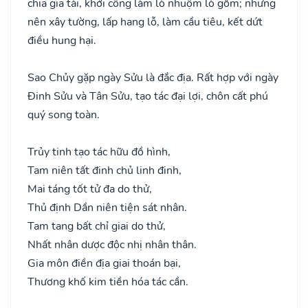
chia gia tài, khởi công làm lò nhuộm lò gốm; nhưng
nên xây tường, lấp hang lỗ, làm cầu tiêu, kết dứt
điều hung hại.
Sao Chủy gặp ngày Sửu là đắc địa. Rất hợp với ngày
Đinh Sửu và Tân Sửu, tạo tác đại lợi, chôn cất phú
quý song toàn.
Trủy tinh tạo tác hữu đồ hình,
Tam niên tất đinh chủ linh đinh,
Mai táng tốt tử đa do thử,
Thủ định Dần niên tiện sát nhân.
Tam tang bất chỉ giai do thử,
Nhất nhân dược độc nhị nhân thân.
Gia môn điền địa giai thoán bại,
Thương khố kim tiền hóa tác cần.