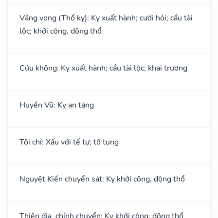
Vãng vong (Thổ kỵ): Kỵ xuất hành; cưới hỏi; cầu tài
lộc; khởi công, động thổ
Cửu không: Kỵ xuất hành; cầu tài lộc; khai trương
Huyền Vũ: Kỵ an táng
Tội chỉ: Xấu với tế tự; tố tụng
Nguyệt Kiến chuyển sát: Kỵ khởi công, động thổ
Thiên địa chính chuyển: Kỵ khởi công, động thổ