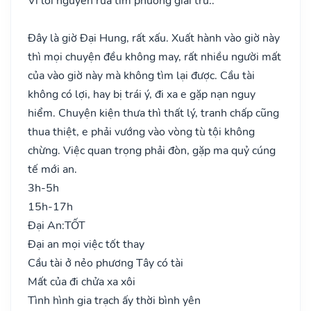
Vì lời nguyền rủa tìm phương giải trừ..
Đây là giờ Đại Hung, rất xấu. Xuất hành vào giờ này
thì mọi chuyện đều không may, rất nhiều người mất
của vào giờ này mà không tìm lại được. Cầu tài
không có lợi, hay bị trái ý, đi xa e gặp nạn nguy
hiểm. Chuyện kiện thưa thì thất lý, tranh chấp cũng
thua thiệt, e phải vướng vào vòng tù tội không
chừng. Việc quan trọng phải đòn, gặp ma quỷ cúng
tế mới an.
3h-5h
15h-17h
Đại An:
TỐT
Đại an mọi việc tốt thay
Cầu tài ở nẻo phương Tây có tài
Mất của đi chửa xa xôi
Tình hình gia trạch ấy thời bình yên