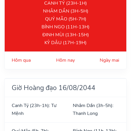
CANH TÝ (23H-1H)
NHÂM DẦN (3H-5H)
QUÝ MÃO (5H-7H)
BÍNH NGỌ (11H-13H)
ĐINH MÙI (13H-15H)
KỶ DẬU (17H-19H)
Hôm qua
Hôm nay
Ngày mai
Giờ Hoàng đạo 16/08/2044
Canh Tý (23h-1h): Tư
Nhâm Dần (3h-5h):
Mệnh
Thanh Long
Quý Mão (5h-7h):
Bính Ngọ (11h-13h):