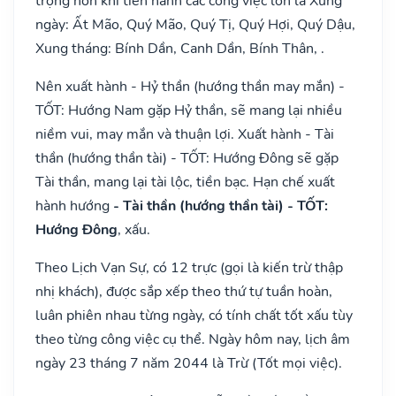
trọng hơn khi tiến hành các công việc lớn là Xung
ngày: Ất Mão, Quý Mão, Quý Tị, Quý Hợi, Quý Dậu,
Xung tháng: Bính Dần, Canh Dần, Bính Thân, .
Nên xuất hành - Hỷ thần (hướng thần may mắn) -
TỐT: Hướng Nam gặp Hỷ thần, sẽ mang lại nhiều
niềm vui, may mắn và thuận lợi. Xuất hành - Tài
thần (hướng thần tài) - TỐT: Hướng Đông sẽ gặp
Tài thần, mang lại tài lộc, tiền bạc. Hạn chế xuất
hành hướng
- Tài thần (hướng thần tài) - TỐT:
Hướng Đông
, xấu.
Theo Lịch Vạn Sự, có 12 trực (gọi là kiến trừ thập
nhị khách), được sắp xếp theo thứ tự tuần hoàn,
luân phiên nhau từng ngày, có tính chất tốt xấu tùy
theo từng công việc cụ thể. Ngày hôm nay, lịch âm
ngày 23 tháng 7 năm 2044 là Trừ (Tốt mọi việc).