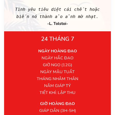
Tình yêu tiêu diệt cái chết hoặc
biến nó thành ảo ảnh mờ nhạt.
-L. Tolstoi-
24 THÁNG 7
NGÀY HOÀNG ĐẠO
NGÀY HẮC ĐẠO
GIỜ NGỌ (12G)
NGÀY MẬU TUẤT
THÁNG NHÂM THÂN
NĂM GIÁP TÝ
TIẾT KHÍ: LẬP THU
GIỜ HOÀNG ĐẠO
GIÁP DẦN (3H-5H)