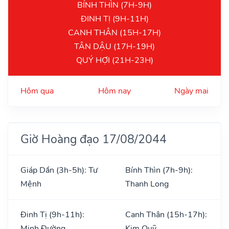
BÍNH THÌN (7H-9H)
ĐINH TỊ (9H-11H)
CANH THÂN (15H-17H)
TÂN DẬU (17H-19H)
QUÝ HỢI (21H-23H)
Hôm qua
Hôm nay
Ngày mai
Giờ Hoàng đạo 17/08/2044
Giáp Dần (3h-5h): Tư
Bính Thìn (7h-9h):
Mệnh
Thanh Long
Đinh Tị (9h-11h):
Canh Thân (15h-17h):
Minh Đường
Kim Quỹ