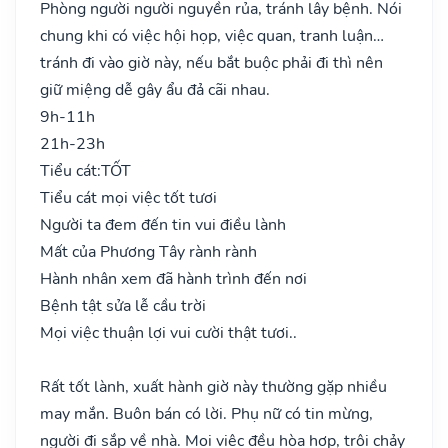
Phòng người người nguyền rủa, tránh lây bệnh. Nói
chung khi có việc hội họp, việc quan, tranh luận…
tránh đi vào giờ này, nếu bắt buộc phải đi thì nên
giữ miệng dễ gây ẩu đả cãi nhau.
9h-11h
21h-23h
Tiểu cát:
TỐT
Tiểu cát mọi việc tốt tươi
Người ta đem đến tin vui điều lành
Mất của Phương Tây rành rành
Hành nhân xem đã hành trình đến nơi
Bệnh tật sửa lễ cầu trời
Mọi việc thuận lợi vui cười thật tươi..
Rất tốt lành, xuất hành giờ này thường gặp nhiều
may mắn. Buôn bán có lời. Phụ nữ có tin mừng,
người đi sắp về nhà. Mọi việc đều hòa hợp, trôi chảy