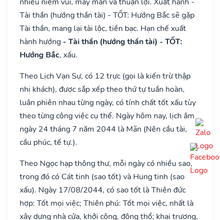
nhiều niềm vui, may mắn và thuận lợi. Xuất hành -
Tài thần (hướng thần tài) - TỐT: Hướng Bắc sẽ gặp
Tài thần, mang lại tài lộc, tiền bạc. Hạn chế xuất
hành hướng
- Tài thần (hướng thần tài) - TỐT:
Hướng Bắc
, xấu.
Theo Lịch Vạn Sự, có 12 trực (gọi là kiến trừ thập
nhị khách), được sắp xếp theo thứ tự tuần hoàn,
luân phiên nhau từng ngày, có tính chất tốt xấu tùy
theo từng công việc cụ thể. Ngày hôm nay, lịch âm
ngày 24 tháng 7 năm 2044 là Mãn (Nên cầu tài,
cầu phúc, tế tự.).
Theo Ngọc hạp thông thư, mỗi ngày có nhiều sao,
trong đó có Cát tinh (sao tốt) và Hung tinh (sao
xấu). Ngày 17/08/2044, có sao tốt là Thiên đức
hợp: Tốt mọi việc; Thiên phú: Tốt mọi việc, nhất là
xây dựng nhà cửa, khởi công, động thổ; khai trương,