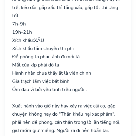
trệ, kéo dài, gặp xấu thì tăng xấu, gặp tốt thì tăng
tốt.
7h-9h
19h-21h
Xích khẩu:
XẤU
Xích khẩu lắm chuyên thị phi
Đề phòng ta phải lánh đi mới là
Mất của kíp phải dò la
Hành nhân chưa thấy ắt là viễn chinh
Gia trạch lắm việc bất bình
Ốm đau vì bởi yêu tinh trêu người..
Xuất hành vào giờ này hay xảy ra việc cãi cọ, gặp
chuyện không hay do "Thần khẩu hại xác phầm",
phải nên đề phòng, cẩn thận trong lời ăn tiếng nói,
giữ mồm giữ miệng. Người ra đi nên hoãn lại.