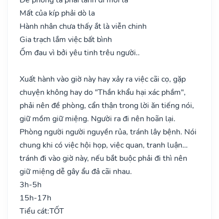
Mất của kíp phải dò la
Hành nhân chưa thấy ắt là viễn chinh
Gia trạch lắm việc bất bình
Ốm đau vì bởi yêu tinh trêu người..
Xuất hành vào giờ này hay xảy ra việc cãi cọ, gặp
chuyện không hay do "Thần khẩu hại xác phầm",
phải nên đề phòng, cẩn thận trong lời ăn tiếng nói,
giữ mồm giữ miệng. Người ra đi nên hoãn lại.
Phòng người người nguyền rủa, tránh lây bệnh. Nói
chung khi có việc hội họp, việc quan, tranh luận…
tránh đi vào giờ này, nếu bắt buộc phải đi thì nên
giữ miệng dễ gây ẩu đả cãi nhau.
3h-5h
15h-17h
Tiểu cát:
TỐT