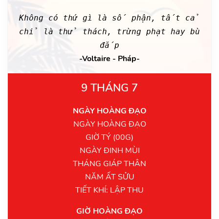
Không có thứ gì là số phận, tất cả
chỉ là thử thách, trừng phạt hay bù
đắp
-Voltaire - Pháp-
9 THÁNG 7
NGÀY HOÀNG ĐẠO
NGÀY HOÀNG ĐẠO
GIỜ TÝ (00G)
NGÀY ĐINH MÙI
THÁNG GIÁP THÂN
NĂM ẤT SỬU
TIẾT KHÍ: LẬP THU
GIỜ HOÀNG ĐẠO