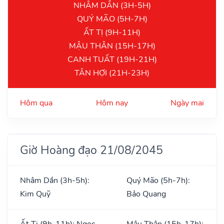
NHÂM DẦN (3H-5H)
QUÝ MÃO (5H-7H)
ẤT TỊ (9H-11H)
MẬU THÂN (15H-17H)
CANH TUẤT (19H-21H)
TÂN HỢI (21H-23H)
Hôm qua
Hôm nay
Ngày mai
Giờ Hoàng đạo 21/08/2045
Nhâm Dần (3h-5h):
Quý Mão (5h-7h):
Kim Quỹ
Bảo Quang
Ất Tị (9h-11h): Ngọc
Mậu Thân (15h-17h):