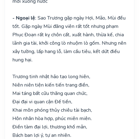
mới xuống nước
- Ngoại lệ
: Sao Trương gặp ngày Hợi, Mão, Mùi đều
tốt. Gặp ngày Mùi đăng viên rất tốt nhưng phạm
Phục Đoạn rất kỵ chôn cất, xuất hành, thừa kế, chia
lãnh gia tài, khởi công lò nhuộm lò gốm. Nhưng nên
xây tường, lấp hang lỗ, làm cầu tiêu, kết dứt điều
hung hại.
Trương tinh nhật hảo tạo long hiên,
Niên niên tiện kiến tiến trang điền,
Mai táng bất cửu thăng quan chức,
Đại đại vi quan cận Đế tiền,
Khai môn phóng thủy chiêu tài bạch,
Hôn nhân hòa hợp, phúc miên miên.
Điền tàm đại lợi, thương khố mãn,
Bách ban lợi ý, tự an nhiên.