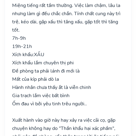
Miệng tiếng rất tầm thường. Việc làm chậm, lâu la
nhưng làm gì đều chắc chắn. Tính chất cung này trì
trệ, kéo dài, gặp xấu thì tăng xấu, gặp tốt thì tăng
tốt.
7h-9h
19h-21h
Xích khẩu:
XẤU
Xích khẩu lắm chuyên thị phi
Đề phòng ta phải lánh đi mới là
Mất của kíp phải dò la
Hành nhân chưa thấy ắt là viễn chinh
Gia trạch lắm việc bất bình
Ốm đau vì bởi yêu tinh trêu người..
Xuất hành vào giờ này hay xảy ra việc cãi cọ, gặp
chuyện không hay do "Thần khẩu hại xác phầm",