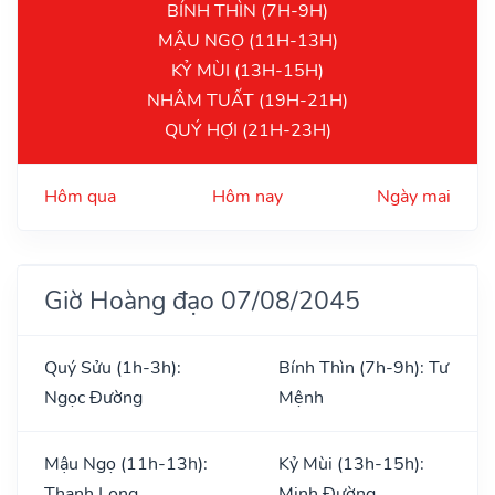
BÍNH THÌN (7H-9H)
MẬU NGỌ (11H-13H)
KỶ MÙI (13H-15H)
NHÂM TUẤT (19H-21H)
QUÝ HỢI (21H-23H)
Hôm qua
Hôm nay
Ngày mai
Giờ Hoàng đạo 07/08/2045
Quý Sửu (1h-3h):
Bính Thìn (7h-9h): Tư
Ngọc Đường
Mệnh
Mậu Ngọ (11h-13h):
Kỷ Mùi (13h-15h):
Thanh Long
Minh Đường