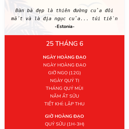
Ðàn bà đẹp là thiên đường của đôi
mắt và là địa ngục của... túi tiền
-Estonia-
25 THÁNG 6
NGÀY HOÀNG ĐẠO
NGÀY HOÀNG ĐẠO
GIỜ NGỌ (12G)
NGÀY QUÝ TỊ
THÁNG QUÝ MÙI
NĂM ẤT SỬU
TIẾT KHÍ: LẬP THU
GIỜ HOÀNG ĐẠO
QUÝ SỬU (1H-3H)