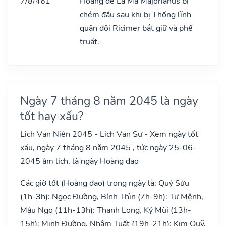
7/8/461
Hoàng đế La Mã Majorianus bị
chém đầu sau khi bị Thống lĩnh
quân đội Ricimer bắt giữ và phế
truất.
Ngày 7 tháng 8 năm 2045 là ngày
tốt hay xấu?
Lịch Vạn Niên 2045 - Lịch Vạn Sự - Xem ngày tốt
xấu, ngày 7 tháng 8 năm 2045 , tức ngày 25-06-
2045 âm lịch, là ngày Hoàng đạo
Các giờ tốt (Hoàng đạo) trong ngày là: Quý Sửu
(1h-3h): Ngọc Đường, Bính Thìn (7h-9h): Tư Mệnh,
Mậu Ngọ (11h-13h): Thanh Long, Kỷ Mùi (13h-
15h): Minh Đường, Nhâm Tuất (19h-21h): Kim Quỹ,