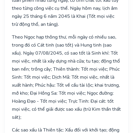
luân phiên nhau từng ngày, có tính chất tốt xấu tùy
theo từng công việc cụ thể. Ngày hôm nay, lịch âm
ngày 25 tháng 6 năm 2045 là Khai (Tốt mọi việc
trừ động thổ, an táng).
Theo Ngọc hạp thông thư, mỗi ngày có nhiều sao,
trong đó có Cát tinh (sao tốt) và Hung tinh (sao
xấu). Ngày 07/08/2045, có sao tốt là Sinh khí: Tốt
mọi việc, nhất là xây dựng nhà cửa; tu tạo; động thổ
ban nền; trồng cây; Thiên thành: Tốt mọi việc; Phúc
Sinh: Tốt mọi việc; Dịch Mã: Tốt mọi việc, nhất là
xuất hành; Phúc hậu: Tốt về cầu tài lộc; khai trương,
mở kho; Đại Hồng Sa: Tốt mọi việc; Ngọc đường:
Hoàng Đạo - Tốt mọi việc; Trực Tinh: Đại cát: tốt
mọi việc, có thể giải được sao xấu (trừ Kim thần thất
sát);
Các sao xấu là Thiên tặc: Xấu đối với khởi tạo; động