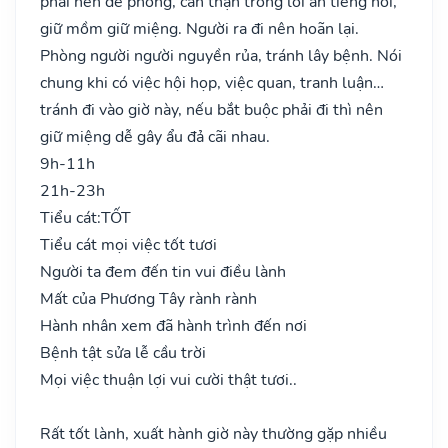
phải nên đề phòng, cẩn thận trong lời ăn tiếng nói,
giữ mồm giữ miệng. Người ra đi nên hoãn lại.
Phòng người người nguyền rủa, tránh lây bệnh. Nói
chung khi có việc hội họp, việc quan, tranh luận…
tránh đi vào giờ này, nếu bắt buộc phải đi thì nên
giữ miệng dễ gây ẩu đả cãi nhau.
9h-11h
21h-23h
Tiểu cát:
TỐT
Tiểu cát mọi việc tốt tươi
Người ta đem đến tin vui điều lành
Mất của Phương Tây rành rành
Hành nhân xem đã hành trình đến nơi
Bệnh tật sửa lễ cầu trời
Mọi việc thuận lợi vui cười thật tươi..
Rất tốt lành, xuất hành giờ này thường gặp nhiều