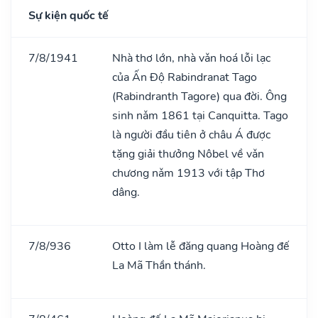
Sự kiện quốc tế
7/8/1941
Nhà thơ lớn, nhà vǎn hoá lỗi lạc
của Ấn Độ Rabindranat Tago
(Rabindranth Tagore) qua đời. Ông
sinh nǎm 1861 tại Canquitta. Tago
là người đầu tiên ở châu Á được
tặng giải thưởng Nôbel về vǎn
chương nǎm 1913 với tập Thơ
dâng.
7/8/936
Otto I làm lễ đăng quang Hoàng đế
La Mã Thần thánh.