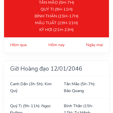
TÂN MÃO (5H-7H)
QUÝ TỊ (9H-11H)
BÍNH THÂN (15H-17H)
MẬU TUẤT (19H-21H)
KỶ HỢI (21H-23H)
Hôm qua
Hôm nay
Ngày mai
Giờ Hoàng đạo 12/01/2046
Canh Dần (3h-5h): Kim
Tân Mão (5h-7h):
Quỹ
Bảo Quang
Quý Tị (9h-11h): Ngọc
Bính Thân (15h-
Đường
17h): Tư Mệnh