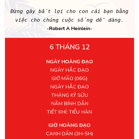
Đừng gây bất lợi cho con cái bạn bằng
việc cho chúng cuộc sống dễ dàng.
-Robert A Heinlein-
6 THÁNG 12
NGÀY HOÀNG ĐẠO
NGÀY HẮC ĐẠO
GIỜ MÃO (06G)
NGÀY HẮC ĐẠO
THÁNG KỶ SỬU
NĂM BÍNH DẦN
TIẾT KHÍ: TIỂU HÀN
GIỜ HOÀNG ĐẠO
CANH DẦN (3H-5H)