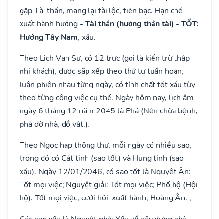
gặp Tài thần, mang lại tài lộc, tiền bạc. Hạn chế
xuất hành hướng
- Tài thần (hướng thần tài) - TỐT:
Hướng Tây Nam
, xấu.
Theo Lịch Vạn Sự, có 12 trực (gọi là kiến trừ thập
nhị khách), được sắp xếp theo thứ tự tuần hoàn,
luân phiên nhau từng ngày, có tính chất tốt xấu tùy
theo từng công việc cụ thể. Ngày hôm nay, lịch âm
ngày 6 tháng 12 năm 2045 là Phá (Nên chữa bệnh,
phá dỡ nhà, đồ vật.).
Theo Ngọc hạp thông thư, mỗi ngày có nhiều sao,
trong đó có Cát tinh (sao tốt) và Hung tinh (sao
xấu). Ngày 12/01/2046, có sao tốt là Nguyệt Ân:
Tốt mọi việc; Nguyệt giải: Tốt mọi việc; Phổ hộ (Hội
hộ): Tốt mọi việc, cưới hỏi; xuất hành; Hoàng Ân: ;
Các sao xấu là Nguyệt phá: Xấu về xây dựng nhà