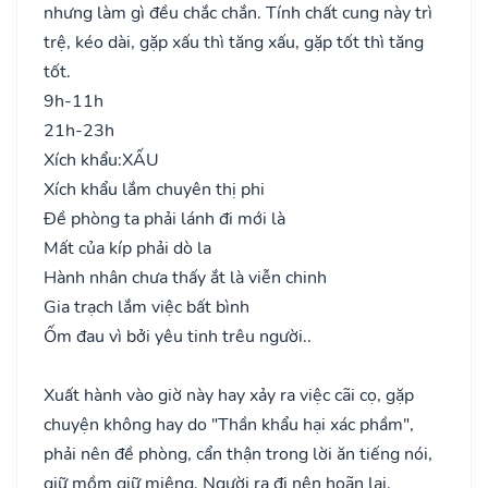
nhưng làm gì đều chắc chắn. Tính chất cung này trì
trệ, kéo dài, gặp xấu thì tăng xấu, gặp tốt thì tăng
tốt.
9h-11h
21h-23h
Xích khẩu:
XẤU
Xích khẩu lắm chuyên thị phi
Đề phòng ta phải lánh đi mới là
Mất của kíp phải dò la
Hành nhân chưa thấy ắt là viễn chinh
Gia trạch lắm việc bất bình
Ốm đau vì bởi yêu tinh trêu người..
Xuất hành vào giờ này hay xảy ra việc cãi cọ, gặp
chuyện không hay do "Thần khẩu hại xác phầm",
phải nên đề phòng, cẩn thận trong lời ăn tiếng nói,
giữ mồm giữ miệng. Người ra đi nên hoãn lại.