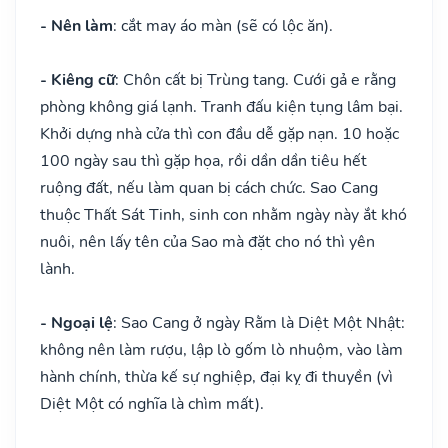
- Nên làm
: cắt may áo màn (sẽ có lộc ăn).
- Kiêng cữ
: Chôn cất bị Trùng tang. Cưới gả e rằng
phòng không giá lạnh. Tranh đấu kiện tụng lâm bại.
Khởi dựng nhà cửa thì con đầu dễ gặp nạn. 10 hoặc
100 ngày sau thì gặp họa, rồi dần dần tiêu hết
ruộng đất, nếu làm quan bị cách chức. Sao Cang
thuộc Thất Sát Tinh, sinh con nhằm ngày này ắt khó
nuôi, nên lấy tên của Sao mà đặt cho nó thì yên
lành.
- Ngoại lệ
: Sao Cang ở ngày Rằm là Diệt Một Nhật:
không nên làm rượu, lập lò gốm lò nhuộm, vào làm
hành chính, thừa kế sự nghiệp, đại kỵ đi thuyền (vì
Diệt Một có nghĩa là chìm mất).