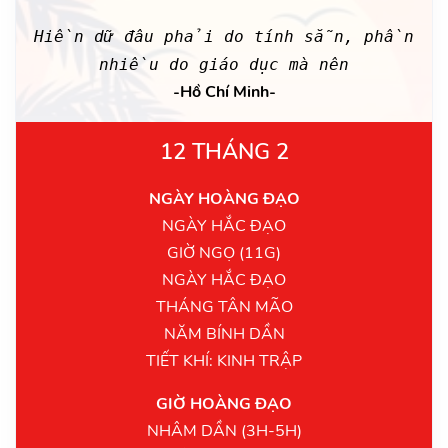
Hiền dữ đâu phải do tính sẵn, phần
nhiều do giáo dục mà nên
-Hồ Chí Minh-
12 THÁNG 2
NGÀY HOÀNG ĐẠO
NGÀY HẮC ĐẠO
GIỜ NGỌ (11G)
NGÀY HẮC ĐẠO
THÁNG TÂN MÃO
NĂM BÍNH DẦN
TIẾT KHÍ: KINH TRẬP
GIỜ HOÀNG ĐẠO
NHÂM DẦN (3H-5H)