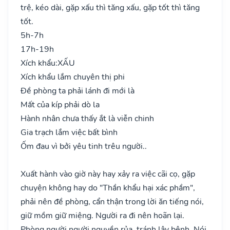
trệ, kéo dài, gặp xấu thì tăng xấu, gặp tốt thì tăng
tốt.
5h-7h
17h-19h
Xích khẩu:
XẤU
Xích khẩu lắm chuyên thị phi
Đề phòng ta phải lánh đi mới là
Mất của kíp phải dò la
Hành nhân chưa thấy ắt là viễn chinh
Gia trạch lắm việc bất bình
Ốm đau vì bởi yêu tinh trêu người..
Xuất hành vào giờ này hay xảy ra việc cãi cọ, gặp
chuyện không hay do "Thần khẩu hại xác phầm",
phải nên đề phòng, cẩn thận trong lời ăn tiếng nói,
giữ mồm giữ miệng. Người ra đi nên hoãn lại.
Phòng người người nguyền rủa, tránh lây bệnh. Nói