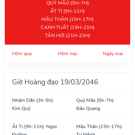
QUÝ MÃO (5H-7H)
ẤT TỊ (9H-11H)
MẬU THÂN (15H-17H)
CANH TUẤT (19H-21H)
TÂN HỢI (21H-23H)
Hôm qua
Hôm nay
Ngày mai
Giờ Hoàng đạo 19/03/2046
Nhâm Dần (3h-5h):
Quý Mão (5h-7h):
Kim Quỹ
Bảo Quang
Ất Tị (9h-11h): Ngọc
Mậu Thân (15h-17h):
Đường
Tư Mệnh