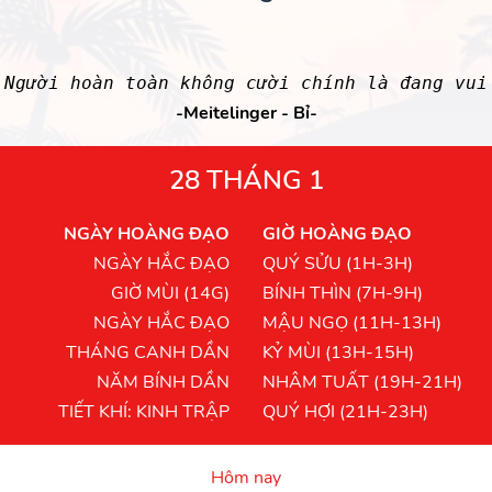
Người hoàn toàn không cười chính là đang vui
-Meitelinger - Bỉ-
28 THÁNG 1
NGÀY HOÀNG ĐẠO
GIỜ HOÀNG ĐẠO
NGÀY HẮC ĐẠO
QUÝ SỬU (1H-3H)
GIỜ MÙI (14G)
BÍNH THÌN (7H-9H)
NGÀY HẮC ĐẠO
MẬU NGỌ (11H-13H)
THÁNG CANH DẦN
KỶ MÙI (13H-15H)
NĂM BÍNH DẦN
NHÂM TUẤT (19H-21H)
TIẾT KHÍ: KINH TRẬP
QUÝ HỢI (21H-23H)
Hôm nay