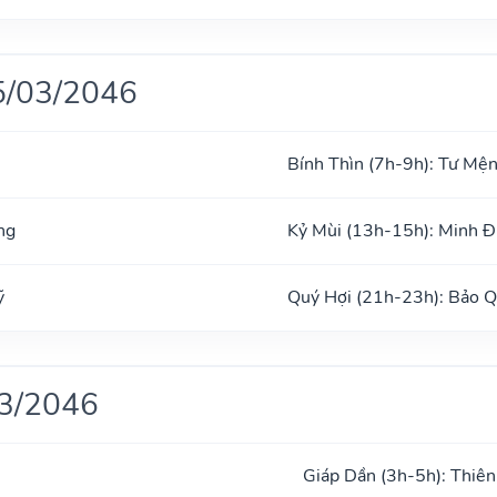
5/03/2046
Bính Thìn (7h-9h): Tư Mệ
ng
Kỷ Mùi (13h-15h): Minh 
ỹ
Quý Hợi (21h-23h): Bảo 
03/2046
Giáp Dần (3h-5h): Thiên