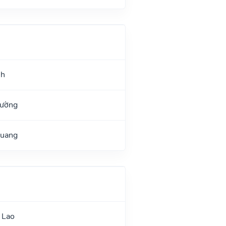
nh
Đường
Quang
 Lao