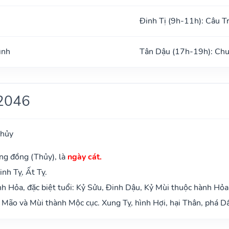
Đinh Tị (9h-11h): Câu T
ình
Tân Dậu (17h-19h): Chu
2046
Thủy
ng đồng (Thủy), là
ngày cát.
inh Tỵ, Ất Tỵ.
 Hỏa, đặc biệt tuổi: Kỷ Sửu, Đinh Dậu, Kỷ Mùi thuộc hành Hỏa
Mão và Mùi thành Mộc cục. Xung Tỵ, hình Hợi, hại Thân, phá Dầ