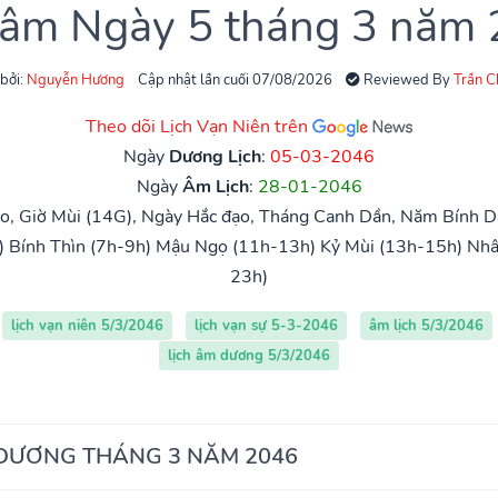
 âm Ngày 5 tháng 3 năm
 bởi:
Nguyễn Hương
Cập nhật lần cuối 07/08/2026
Reviewed By
Trần 
Theo dõi Lịch Vạn Niên trên
Ngày
Dương Lịch
:
05-03-2046
Ngày
Âm Lịch
:
28-01-2046
o, Giờ Mùi (14G), Ngày Hắc đạo, Tháng Canh Dần, Năm Bính Dầ
)
Bính Thìn (7h-9h)
Mậu Ngọ (11h-13h)
Kỷ Mùi (13h-15h)
Nhâ
23h)
lịch vạn niên 5/3/2046
lịch vạn sự 5-3-2046
âm lịch 5/3/2046
lịch âm dương 5/3/2046
 DƯƠNG THÁNG 3 NĂM 2046