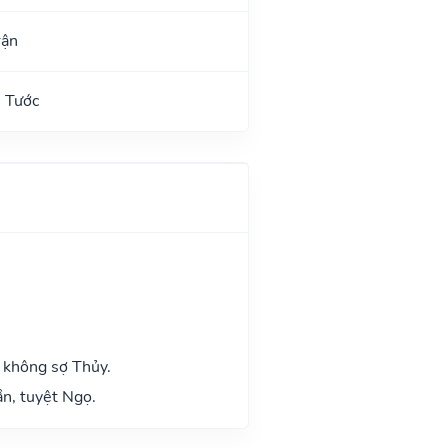
rận
 Tước
 không sợ Thủy.
n, tuyệt Ngọ.