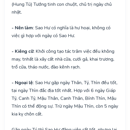
(Hung Tú) Tướng tinh con chuột, chủ trị ngày chủ
nhật.
- Nên làm
: Sao Hư có nghĩa là hư hoại, không có
việc gì hợp với ngày có Sao Hư.
- Kiêng cữ
: Khởi công tạo tác trăm việc đều không
may, tnhất là xây cất nhà cửa, cưới gả, khai trương,
trổ cửa, tháo nước, đào kênh rạch.
- Ngoại lệ
: Sao Hư gặp ngày Thân, Tý, Thìn đều tốt,
tại ngày Thìn đắc địa tốt nhất. Hợp với 6 ngày Giáp
Tý, Canh Tý, Mậu Thân, Canh Thân, Bính Thìn, Mậu
Thìn có thể động sự. Trừ ngày Mậu Thìn, còn 5 ngày
kia kỵ chôn cất.
Gặp ngày Tý thì Sao Hư đăng viên rất tốt, nhưng lại