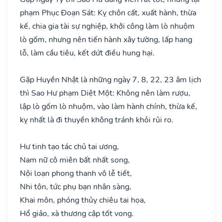
phạm Phục Đoạn Sát: Kỵ chôn cất, xuất hành, thừa
kế, chia gia tài sự nghiệp, khởi công làm lò nhuộm
lò gốm, nhưng nên tiến hành xây tường, lấp hang
lỗ, làm cầu tiêu, kết dứt điều hung hại.
Gặp Huyền Nhật là những ngày 7, 8, 22, 23 âm lịch
thì Sao Hư phạm Diệt Một: Không nên làm rượu,
lập lò gốm lò nhuộm, vào làm hành chính, thừa kế,
kỵ nhất là đi thuyền không tránh khỏi rủi ro.
Hư tinh tạo tác chủ tai ương,
Nam nữ cô miên bất nhất song,
Nội loạn phong thanh vô lễ tiết,
Nhi tôn, tức phụ bạn nhân sàng,
Khai môn, phóng thủy chiêu tai họa,
Hổ giảo, xà thương cập tốt vong.