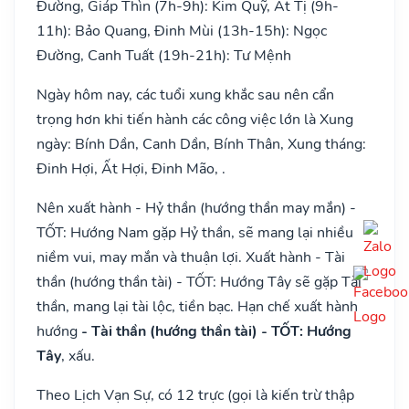
Đường, Giáp Thìn (7h-9h): Kim Quỹ, Ất Tị (9h-
11h): Bảo Quang, Đinh Mùi (13h-15h): Ngọc
Đường, Canh Tuất (19h-21h): Tư Mệnh
Ngày hôm nay, các tuổi xung khắc sau nên cẩn
trọng hơn khi tiến hành các công việc lớn là Xung
ngày: Bính Dần, Canh Dần, Bính Thân, Xung tháng:
Đinh Hợi, Ất Hợi, Đinh Mão, .
Nên xuất hành - Hỷ thần (hướng thần may mắn) -
TỐT: Hướng Nam gặp Hỷ thần, sẽ mang lại nhiều
niềm vui, may mắn và thuận lợi. Xuất hành - Tài
thần (hướng thần tài) - TỐT: Hướng Tây sẽ gặp Tài
thần, mang lại tài lộc, tiền bạc. Hạn chế xuất hành
hướng
- Tài thần (hướng thần tài) - TỐT: Hướng
Tây
, xấu.
Theo Lịch Vạn Sự, có 12 trực (gọi là kiến trừ thập