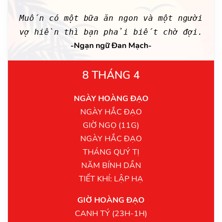
Muốn có một bữa ăn ngon và một người
vợ hiền thì bạn phải biết chờ đợi.
-Ngạn ngữ Đan Mạch-
8 THÁNG 4
NGÀY HOÀNG ĐẠO
NGÀY HẮC ĐẠO
GIỜ NGỌ (11G)
NGÀY HẮC ĐẠO
THÁNG QUÝ TỊ
NĂM BÍNH DẦN
TIẾT KHÍ: LẬP HẠ
GIỜ HOÀNG ĐẠO
CANH TÝ (23H-1H)