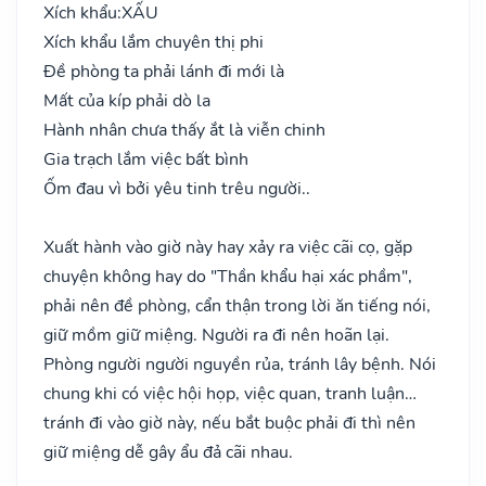
Xích khẩu:
XẤU
Xích khẩu lắm chuyên thị phi
Đề phòng ta phải lánh đi mới là
Mất của kíp phải dò la
Hành nhân chưa thấy ắt là viễn chinh
Gia trạch lắm việc bất bình
Ốm đau vì bởi yêu tinh trêu người..
Xuất hành vào giờ này hay xảy ra việc cãi cọ, gặp
chuyện không hay do "Thần khẩu hại xác phầm",
phải nên đề phòng, cẩn thận trong lời ăn tiếng nói,
giữ mồm giữ miệng. Người ra đi nên hoãn lại.
Phòng người người nguyền rủa, tránh lây bệnh. Nói
chung khi có việc hội họp, việc quan, tranh luận…
tránh đi vào giờ này, nếu bắt buộc phải đi thì nên
giữ miệng dễ gây ẩu đả cãi nhau.