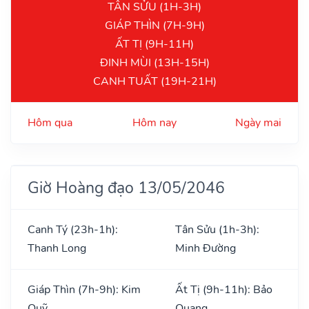
TÂN SỬU (1H-3H)
GIÁP THÌN (7H-9H)
ẤT TỊ (9H-11H)
ĐINH MÙI (13H-15H)
CANH TUẤT (19H-21H)
Hôm qua
Hôm nay
Ngày mai
Giờ Hoàng đạo 13/05/2046
Canh Tý (23h-1h):
Tân Sửu (1h-3h):
Thanh Long
Minh Đường
Giáp Thìn (7h-9h): Kim
Ất Tị (9h-11h): Bảo
Quỹ
Quang