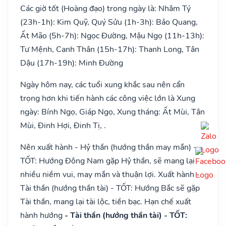
Các giờ tốt (Hoàng đạo) trong ngày là: Nhâm Tý
(23h-1h): Kim Quỹ, Quý Sửu (1h-3h): Bảo Quang,
Ất Mão (5h-7h): Ngọc Đường, Mậu Ngọ (11h-13h):
Tư Mệnh, Canh Thân (15h-17h): Thanh Long, Tân
Dậu (17h-19h): Minh Đường
Ngày hôm nay, các tuổi xung khắc sau nên cẩn
trọng hơn khi tiến hành các công việc lớn là Xung
ngày: Bính Ngọ, Giáp Ngọ, Xung tháng: Ất Mùi, Tân
Mùi, Đinh Hợi, Đinh Tị, .
Nên xuất hành - Hỷ thần (hướng thần may mắn) -
TỐT: Hướng Đông Nam gặp Hỷ thần, sẽ mang lại
nhiều niềm vui, may mắn và thuận lợi. Xuất hành -
Tài thần (hướng thần tài) - TỐT: Hướng Bắc sẽ gặp
Tài thần, mang lại tài lộc, tiền bạc. Hạn chế xuất
hành hướng
- Tài thần (hướng thần tài) - TỐT: