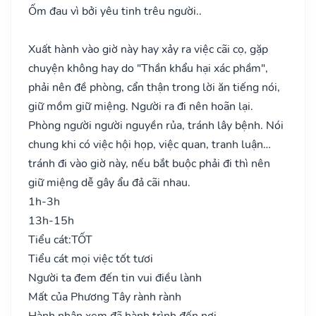
Ốm đau vì bởi yêu tinh trêu người..
Xuất hành vào giờ này hay xảy ra việc cãi cọ, gặp
chuyện không hay do "Thần khẩu hại xác phầm",
phải nên đề phòng, cẩn thận trong lời ăn tiếng nói,
giữ mồm giữ miệng. Người ra đi nên hoãn lại.
Phòng người người nguyền rủa, tránh lây bệnh. Nói
chung khi có việc hội họp, việc quan, tranh luận…
tránh đi vào giờ này, nếu bắt buộc phải đi thì nên
giữ miệng dễ gây ẩu đả cãi nhau.
1h-3h
13h-15h
Tiểu cát:
TỐT
Tiểu cát mọi việc tốt tươi
Người ta đem đến tin vui điều lành
Mất của Phương Tây rành rành
Hành nhân xem đã hành trình đến nơi