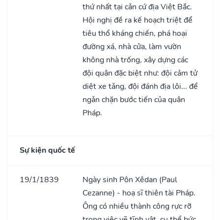
thứ nhất tại cǎn cứ địa Việt Bắc.
Hội nghị đề ra kế hoạch triệt để
tiêu thổ kháng chiến, phá hoại
đường xá, nhà cửa, làm vườn
không nhà trống, xây dựng các
đội quân đặc biệt như: đội cảm tử
diệt xe tǎng, đội đánh địa lôi... để
ngǎn chặn bước tiến của quân
Pháp.
Sự kiện quốc tế
19/1/1839
Ngày sinh Pôn Xêdan (Paul
Cezanne) - hoạ sĩ thiên tài Pháp.
Ông có nhiều thành công rực rỡ
trong việc vẽ tĩnh vật, cụ thể bức