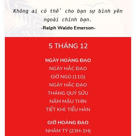
Không ai có thể cho bạn sự bình yên
ngoài chính bạn.
-Ralph Waldo Emerson-
5 THÁNG 12
NGÀY HOÀNG ĐẠO
NGÀY HẮC ĐẠO
GIỜ NGỌ (11G)
NGÀY HẮC ĐẠO
THÁNG QUÝ SỬU
NĂM MẬU THÌN
TIẾT KHÍ: TIỂU HÀN
GIỜ HOÀNG ĐẠO
NHÂM TÝ (23H-1H)