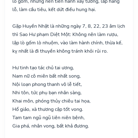
lò gốm, nhưng nên tiến hành xây tường, lấp hang
lỗ, làm cầu tiêu, kết dứt điều hung hại.
Gặp Huyền Nhật là những ngày 7, 8, 22, 23 âm lịch
thì Sao Hư phạm Diệt Một: Không nên làm rượu,
lập lò gốm lò nhuộm, vào làm hành chính, thừa kế,
kỵ nhất là đi thuyền không tránh khỏi rủi ro.
Hư tinh tạo tác chủ tai ương,
Nam nữ cô miên bất nhất song,
Nội loạn phong thanh vô lễ tiết,
Nhi tôn, tức phụ bạn nhân sàng,
Khai môn, phóng thủy chiêu tai họa,
Hổ giảo, xà thương cập tốt vong.
Tam tam ngũ ngũ liên niên bệnh,
Gia phá, nhân vong, bất khả đương.