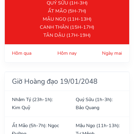
QUÝ SỬU (1H-3H)
ẤT MÃO (5H-7H)
MẬU NGỌ (11H-13H)
CANH THÂN (15H-17H)
TÂN DẬU (17H-19H)
Hôm qua
Hôm nay
Ngày mai
Giờ Hoàng đạo 19/01/2048
Nhâm Tý (23h-1h):
Quý Sửu (1h-3h):
Kim Quỹ
Bảo Quang
Ất Mão (5h-7h): Ngọc
Mậu Ngọ (11h-13h):
Đường
Tư Mệnh