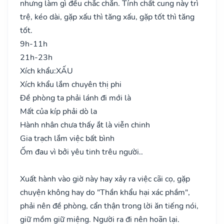
nhưng làm gì đều chắc chắn. Tính chất cung này trì
trệ, kéo dài, gặp xấu thì tăng xấu, gặp tốt thì tăng
tốt.
9h-11h
21h-23h
Xích khẩu:
XẤU
Xích khẩu lắm chuyên thị phi
Đề phòng ta phải lánh đi mới là
Mất của kíp phải dò la
Hành nhân chưa thấy ắt là viễn chinh
Gia trạch lắm việc bất bình
Ốm đau vì bởi yêu tinh trêu người..
Xuất hành vào giờ này hay xảy ra việc cãi cọ, gặp
chuyện không hay do "Thần khẩu hại xác phầm",
phải nên đề phòng, cẩn thận trong lời ăn tiếng nói,
giữ mồm giữ miệng. Người ra đi nên hoãn lại.