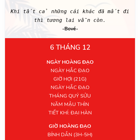
Khi tất cả những cái khác đã mất đi
thì tương lai vẫn còn.
-Bové-
6 THÁNG 12
NGÀY HOÀNG ĐẠO
NGÀY HẮC ĐẠO
GIỜ HỢI (21G)
NGÀY HẮC ĐẠO
THÁNG QUÝ SỬU
NĂM MẬU THÌN
TIẾT KHÍ: ĐẠI HÀN
GIỜ HOÀNG ĐẠO
BÍNH DẦN (3H-5H)