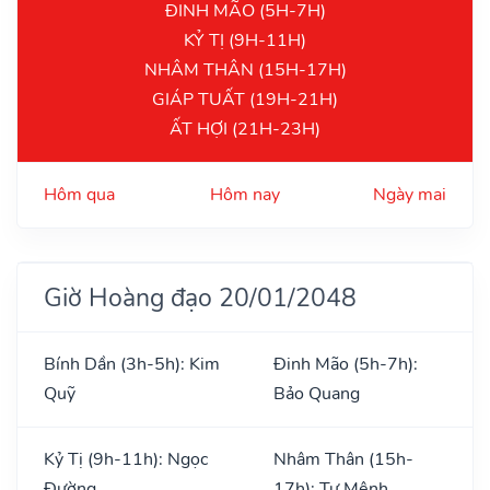
ĐINH MÃO (5H-7H)
KỶ TỊ (9H-11H)
NHÂM THÂN (15H-17H)
GIÁP TUẤT (19H-21H)
ẤT HỢI (21H-23H)
Hôm qua
Hôm nay
Ngày mai
Giờ Hoàng đạo 20/01/2048
Bính Dần (3h-5h): Kim
Đinh Mão (5h-7h):
Quỹ
Bảo Quang
Kỷ Tị (9h-11h): Ngọc
Nhâm Thân (15h-
Đường
17h): Tư Mệnh