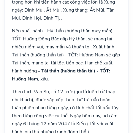
trọng hơn khi tiến hành các công việc lớn là Xung
ngày: Đinh Mùi, Ất Mùi, Xung tháng: Ất Mùi, Tân
Mùi, Đinh Hợi, Đinh Tị, .
Nên xuất hành - Hỷ thần (hướng thần may mắn) -
TỐT: Hướng Đông Bắc gặp Hỷ thần, sẽ mang lại
nhiều niềm vui, may mắn và thuận lợi. Xuất hành -
Tài thần (hướng thần tài) - TỐT: Hướng Nam sẽ gặp
Tài thần, mang lại tài lộc, tiền bạc. Hạn chế xuất
hành hướng
- Tài thần (hướng thần tài) - TỐT:
Hướng Nam
, xấu.
Theo Lịch Vạn Sự, có 12 trực (gọi là kiến trừ thập
nhị khách), được sắp xếp theo thứ tự tuần hoàn,
luân phiên nhau từng ngày, có tính chất tốt xấu tùy
theo từng công việc cụ thể. Ngày hôm nay, lịch âm
ngày 6 tháng 12 năm 2047 là Kiến (Tốt với xuất
hành, giá thú nhưng tránh động thổ.).