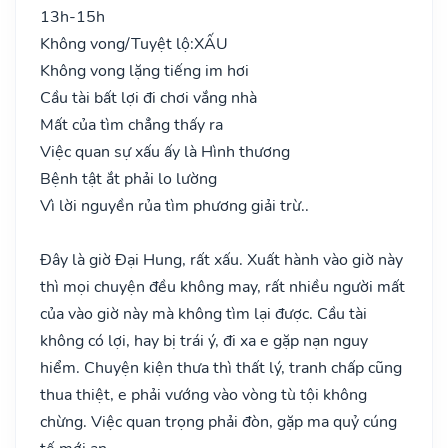
13h-15h
Không vong/Tuyệt lộ:
XẤU
Không vong lặng tiếng im hơi
Cầu tài bất lợi đi chơi vắng nhà
Mất của tìm chẳng thấy ra
Việc quan sự xấu ấy là Hình thương
Bệnh tật ắt phải lo lường
Vì lời nguyền rủa tìm phương giải trừ..
Đây là giờ Đại Hung, rất xấu. Xuất hành vào giờ này
thì mọi chuyện đều không may, rất nhiều người mất
của vào giờ này mà không tìm lại được. Cầu tài
không có lợi, hay bị trái ý, đi xa e gặp nạn nguy
hiểm. Chuyện kiện thưa thì thất lý, tranh chấp cũng
thua thiệt, e phải vướng vào vòng tù tội không
chừng. Việc quan trọng phải đòn, gặp ma quỷ cúng