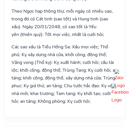
Theo Ngọc hạp thông thư, mỗi ngày có nhiều sao,
trong đó có Cát tinh (sao tốt) và Hung tinh (sao
xấu). Ngày 20/01/2048, có sao tốt là Yếu
yên (thiên quý): Tốt mọi việc, nhất là cưới hỏi;
Các sao xấu là Tiểu Hồng Sa: Xấu mọi việc; Thổ
phủ: Kỵ xây dựng nhà cửa, khởi công, động thổ;
Vãng vong (Thổ kỵ): Kỵ xuất hành; cưới hỏi; cầu tài
lộc; khởi công, động thổ; Trùng Tang: Kỵ cưới hỏi; an
táng; khởi công, động thổ, xây dựng nhà cửa; Trùng
phục: Kỵ giá thú; an táng; Chu tước hắc đạo: Kỵ về
nhà mới; khai trương; Tam tang: Kỵ khởi tạo; cưới
hỏi; an táng; Không phòng: Kỵ cưới hỏi;