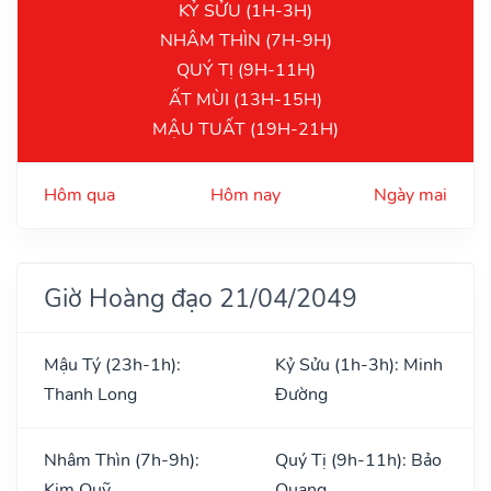
KỶ SỬU (1H-3H)
NHÂM THÌN (7H-9H)
QUÝ TỊ (9H-11H)
ẤT MÙI (13H-15H)
MẬU TUẤT (19H-21H)
Hôm qua
Hôm nay
Ngày mai
Giờ Hoàng đạo 21/04/2049
Mậu Tý (23h-1h):
Kỷ Sửu (1h-3h): Minh
Thanh Long
Đường
Nhâm Thìn (7h-9h):
Quý Tị (9h-11h): Bảo
Kim Quỹ
Quang