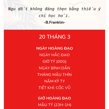
Ngu dốt không đáng thẹn bằng thiếu ý
chí học hỏi.
-B.Franklin-
20 THÁNG 3
NGÀY HOÀNG ĐẠO
NGÀY HẮC ĐẠO
GIỜ TÝ (00G)
NGÀY BÍNH DẦN
THÁNG MẬU THÌN
NĂM KỶ TỴ
TIẾT KHÍ: CỐC VŨ
GIỜ HOÀNG ĐẠO
MẬU TÝ (23H-1H)