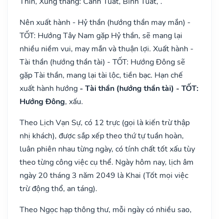
Thìn, Xung tháng: Canh Tuất, Bính Tuất, .
Nên xuất hành - Hỷ thần (hướng thần may mắn) -
TỐT: Hướng Tây Nam gặp Hỷ thần, sẽ mang lại
nhiều niềm vui, may mắn và thuận lợi. Xuất hành -
Tài thần (hướng thần tài) - TỐT: Hướng Đông sẽ
gặp Tài thần, mang lại tài lộc, tiền bạc. Hạn chế
xuất hành hướng
- Tài thần (hướng thần tài) - TỐT:
Hướng Đông
, xấu.
Theo Lịch Vạn Sự, có 12 trực (gọi là kiến trừ thập
nhị khách), được sắp xếp theo thứ tự tuần hoàn,
luân phiên nhau từng ngày, có tính chất tốt xấu tùy
theo từng công việc cụ thể. Ngày hôm nay, lịch âm
ngày 20 tháng 3 năm 2049 là Khai (Tốt mọi việc
trừ động thổ, an táng).
Theo Ngọc hạp thông thư, mỗi ngày có nhiều sao,