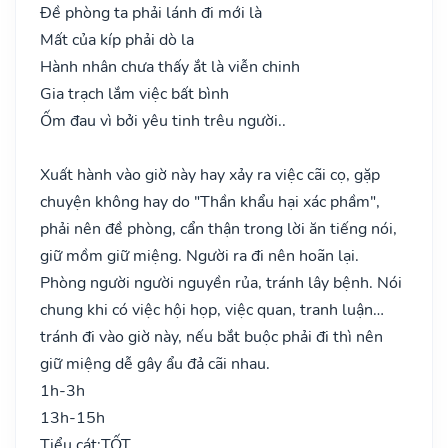
Đề phòng ta phải lánh đi mới là
Mất của kíp phải dò la
Hành nhân chưa thấy ắt là viễn chinh
Gia trạch lắm việc bất bình
Ốm đau vì bởi yêu tinh trêu người..
Xuất hành vào giờ này hay xảy ra việc cãi cọ, gặp
chuyện không hay do "Thần khẩu hại xác phầm",
phải nên đề phòng, cẩn thận trong lời ăn tiếng nói,
giữ mồm giữ miệng. Người ra đi nên hoãn lại.
Phòng người người nguyền rủa, tránh lây bệnh. Nói
chung khi có việc hội họp, việc quan, tranh luận…
tránh đi vào giờ này, nếu bắt buộc phải đi thì nên
giữ miệng dễ gây ẩu đả cãi nhau.
1h-3h
13h-15h
Tiểu cát:
TỐT