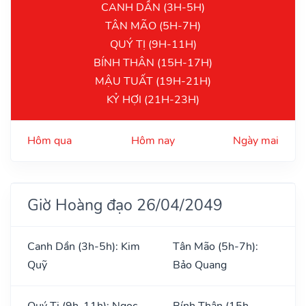
CANH DẦN (3H-5H)
TÂN MÃO (5H-7H)
QUÝ TỊ (9H-11H)
BÍNH THÂN (15H-17H)
MẬU TUẤT (19H-21H)
KỶ HỢI (21H-23H)
Hôm qua
Hôm nay
Ngày mai
Giờ Hoàng đạo 26/04/2049
Canh Dần (3h-5h): Kim
Tân Mão (5h-7h):
Quỹ
Bảo Quang
Quý Tị (9h-11h): Ngọc
Bính Thân (15h-