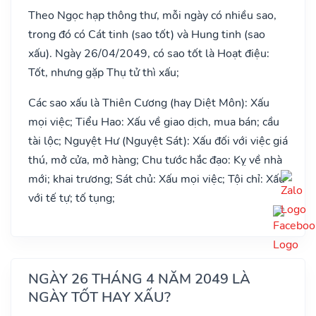
Theo Ngọc hạp thông thư, mỗi ngày có nhiều sao,
trong đó có Cát tinh (sao tốt) và Hung tinh (sao
xấu). Ngày 26/04/2049, có sao tốt là Hoạt điệu:
Tốt, nhưng gặp Thụ tử thì xấu;
Các sao xấu là Thiên Cương (hay Diệt Môn): Xấu
mọi việc; Tiểu Hao: Xấu về giao dịch, mua bán; cầu
tài lộc; Nguyệt Hư (Nguyệt Sát): Xấu đối với việc giá
thú, mở cửa, mở hàng; Chu tước hắc đạo: Kỵ về nhà
mới; khai trương; Sát chủ: Xấu mọi việc; Tội chỉ: Xấu
với tế tự; tố tụng;
NGÀY 26 THÁNG 4 NĂM 2049 LÀ
NGÀY TỐT HAY XẤU?