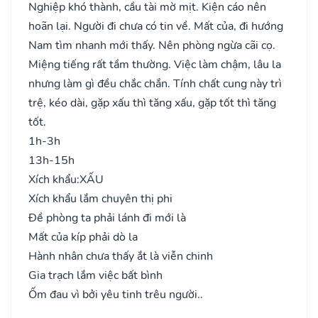
Nghiệp khó thành, cầu tài mờ mịt. Kiện cáo nên
hoãn lại. Người đi chưa có tin về. Mất của, đi hướng
Nam tìm nhanh mới thấy. Nên phòng ngừa cãi cọ.
Miệng tiếng rất tầm thường. Việc làm chậm, lâu la
nhưng làm gì đều chắc chắn. Tính chất cung này trì
trệ, kéo dài, gặp xấu thì tăng xấu, gặp tốt thì tăng
tốt.
1h-3h
13h-15h
Xích khẩu:
XẤU
Xích khẩu lắm chuyên thị phi
Đề phòng ta phải lánh đi mới là
Mất của kíp phải dò la
Hành nhân chưa thấy ắt là viễn chinh
Gia trạch lắm việc bất bình
Ốm đau vì bởi yêu tinh trêu người..