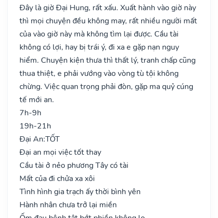
Đây là giờ Đại Hung, rất xấu. Xuất hành vào giờ này
thì mọi chuyện đều không may, rất nhiều người mất
của vào giờ này mà không tìm lại được. Cầu tài
không có lợi, hay bị trái ý, đi xa e gặp nạn nguy
hiểm. Chuyện kiện thưa thì thất lý, tranh chấp cũng
thua thiệt, e phải vướng vào vòng tù tội không
chừng. Việc quan trọng phải đòn, gặp ma quỷ cúng
tế mới an.
7h-9h
19h-21h
Đại An:
TỐT
Đại an mọi việc tốt thay
Cầu tài ở nẻo phương Tây có tài
Mất của đi chửa xa xôi
Tình hình gia trạch ấy thời bình yên
Hành nhân chưa trở lại miền
Ốm đau bệnh tật bớt phiền không lo