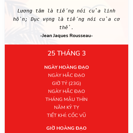
Lương tâm là tiếng nói của linh
hồn; Dục vọng là tiếng nói của cơ
thể.
-Jean Jaques Rousseau-
25 THÁNG 3
NGÀY HOÀNG ĐẠO
NGÀY HẮC ĐẠO
GIỜ TÝ (23G)
NGÀY HẮC ĐẠO
THÁNG MẬU THÌN
NĂM KỶ TỴ
TIẾT KHÍ: CỐC VŨ
GIỜ HOÀNG ĐẠO