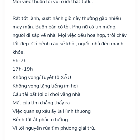
Mọi việc thuận lợi vui cười thật tươi..
Rất tốt lành, xuất hành giờ này thường gặp nhiều
may mắn. Buôn bán có lời. Phụ nữ có tin mừng,
người đi sắp về nhà. Mọi việc đều hòa hợp, trôi chảy
tốt đẹp. Có bệnh cầu sẽ khỏi, người nhà đều mạnh
khỏe.
5h-7h
17h-19h
Không vong/Tuyệt lộ:
XẤU
Không vong lặng tiếng im hơi
Cầu tài bất lợi đi chơi vắng nhà
Mất của tìm chẳng thấy ra
Việc quan sự xấu ấy là Hình thương
Bệnh tật ắt phải lo lường
Vì lời nguyền rủa tìm phương giải trừ..