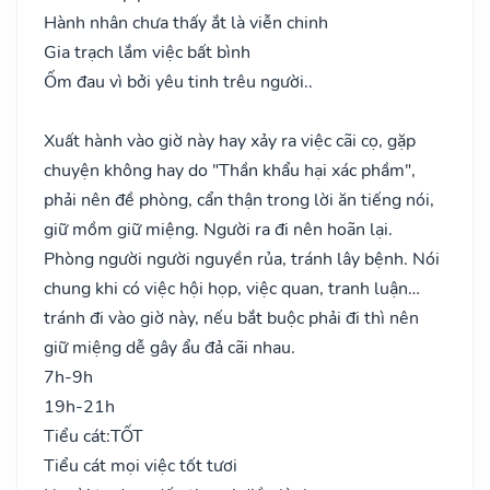
Hành nhân chưa thấy ắt là viễn chinh
Gia trạch lắm việc bất bình
Ốm đau vì bởi yêu tinh trêu người..
Xuất hành vào giờ này hay xảy ra việc cãi cọ, gặp
chuyện không hay do "Thần khẩu hại xác phầm",
phải nên đề phòng, cẩn thận trong lời ăn tiếng nói,
giữ mồm giữ miệng. Người ra đi nên hoãn lại.
Phòng người người nguyền rủa, tránh lây bệnh. Nói
chung khi có việc hội họp, việc quan, tranh luận…
tránh đi vào giờ này, nếu bắt buộc phải đi thì nên
giữ miệng dễ gây ẩu đả cãi nhau.
7h-9h
19h-21h
Tiểu cát:
TỐT
Tiểu cát mọi việc tốt tươi