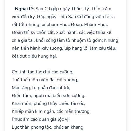
- Ngoại lệ
: Sao Cơ gặp ngày Thân, Tý, Thìn trăm
việc đều kỵ. Gặp ngày Thìn Sao Cơ đăng viên lẽ ra
rất tốt nhưng lại phạm Phục Đoạn. Phạm Phục
Đoạn thì kỵ chôn cất, xuất hành, các việc thừa kế,
chia gia tài, khởi công làm lò nhuộm lò gốm; Nhưng
nên tiến hành xây tường, lấp hang lỗ, làm cầu tiêu,
kết dứt điều hung hại.
Cơ tinh tạo tác chủ cao cường,
Tuế tuế niên niên đại cát xương,
Mai táng, tu phần đại cát lợi,
Điền tàm, ngưu mã biến sơn cương.
Khai môn, phóng thủy chiêu tài cốc,
Khiếp mãn kim ngân, cốc mãn thương.
Phúc ấm cao quan gia lộc vị,
Lục thân phong lộc, phúc an khang.