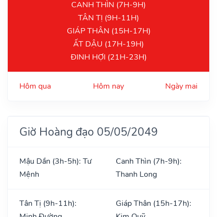
CANH THÌN (7H-9H)
TÂN TỊ (9H-11H)
GIÁP THÂN (15H-17H)
ẤT DẬU (17H-19H)
ĐINH HỢI (21H-23H)
Hôm qua
Hôm nay
Ngày mai
Giờ Hoàng đạo 05/05/2049
Mậu Dần (3h-5h): Tư
Canh Thìn (7h-9h):
Mệnh
Thanh Long
Tân Tị (9h-11h):
Giáp Thân (15h-17h):
Minh Đường
Kim Quỹ