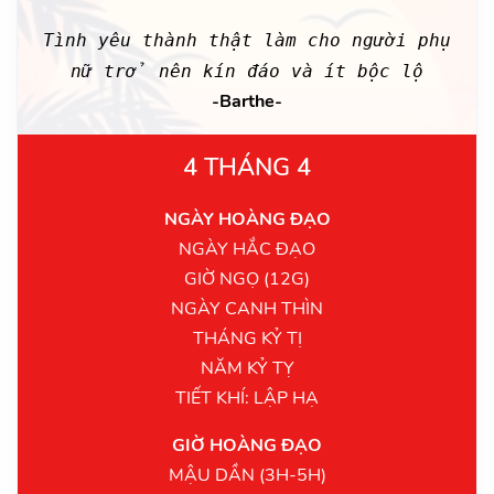
Tình yêu thành thật làm cho người phụ
nữ trở nên kín đáo và ít bộc lộ
-Barthe-
4 THÁNG 4
NGÀY HOÀNG ĐẠO
NGÀY HẮC ĐẠO
GIỜ NGỌ (12G)
NGÀY CANH THÌN
THÁNG KỶ TỊ
NĂM KỶ TỴ
TIẾT KHÍ: LẬP HẠ
GIỜ HOÀNG ĐẠO
MẬU DẦN (3H-5H)