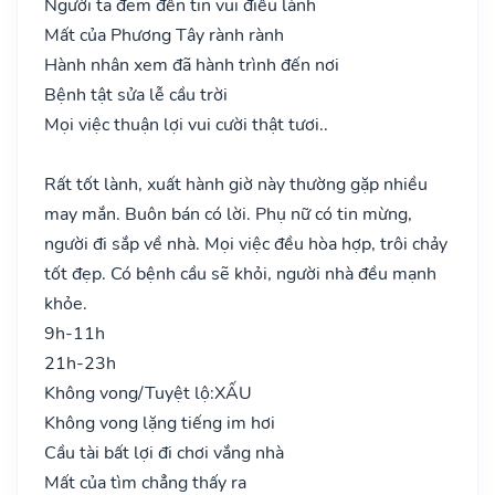
Người ta đem đến tin vui điều lành
Mất của Phương Tây rành rành
Hành nhân xem đã hành trình đến nơi
Bệnh tật sửa lễ cầu trời
Mọi việc thuận lợi vui cười thật tươi..
Rất tốt lành, xuất hành giờ này thường gặp nhiều
may mắn. Buôn bán có lời. Phụ nữ có tin mừng,
người đi sắp về nhà. Mọi việc đều hòa hợp, trôi chảy
tốt đẹp. Có bệnh cầu sẽ khỏi, người nhà đều mạnh
khỏe.
9h-11h
21h-23h
Không vong/Tuyệt lộ:
XẤU
Không vong lặng tiếng im hơi
Cầu tài bất lợi đi chơi vắng nhà
Mất của tìm chẳng thấy ra