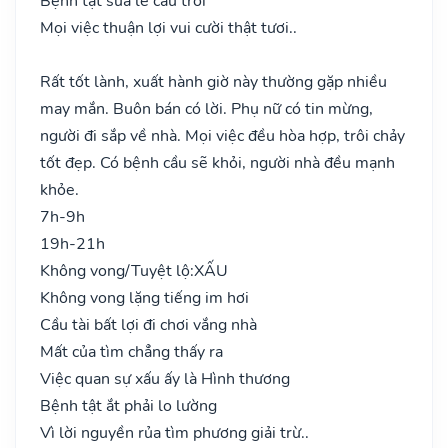
Bệnh tật sửa lễ cầu trời
Mọi việc thuận lợi vui cười thật tươi..
Rất tốt lành, xuất hành giờ này thường gặp nhiều
may mắn. Buôn bán có lời. Phụ nữ có tin mừng,
người đi sắp về nhà. Mọi việc đều hòa hợp, trôi chảy
tốt đẹp. Có bệnh cầu sẽ khỏi, người nhà đều mạnh
khỏe.
7h-9h
19h-21h
Không vong/Tuyệt lộ:
XẤU
Không vong lặng tiếng im hơi
Cầu tài bất lợi đi chơi vắng nhà
Mất của tìm chẳng thấy ra
Việc quan sự xấu ấy là Hình thương
Bệnh tật ắt phải lo lường
Vì lời nguyền rủa tìm phương giải trừ..