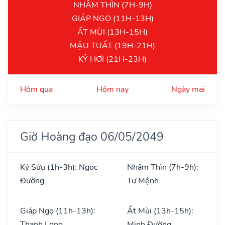
NHÂM THÌN (7H-9H)
GIÁP NGỌ (11H-13H)
ẤT MÙI (13H-15H)
MẬU TUẤT (19H-21H)
KỶ HỢI (21H-23H)
Hôm qua
Hôm nay
Ngày mai
Giờ Hoàng đạo 06/05/2049
Kỷ Sửu (1h-3h): Ngọc
Nhâm Thìn (7h-9h):
Đường
Tư Mệnh
Giáp Ngọ (11h-13h):
Ất Mùi (13h-15h):
Thanh Long
Minh Đường