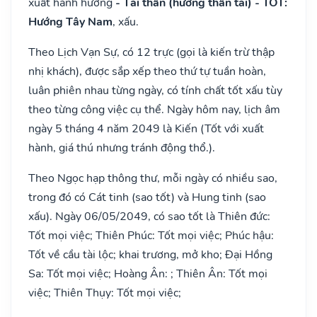
xuất hành hướng
- Tài thần (hướng thần tài) - TỐT:
Hướng Tây Nam
, xấu.
Theo Lịch Vạn Sự, có 12 trực (gọi là kiến trừ thập
nhị khách), được sắp xếp theo thứ tự tuần hoàn,
luân phiên nhau từng ngày, có tính chất tốt xấu tùy
theo từng công việc cụ thể. Ngày hôm nay, lịch âm
ngày 5 tháng 4 năm 2049 là Kiến (Tốt với xuất
hành, giá thú nhưng tránh động thổ.).
Theo Ngọc hạp thông thư, mỗi ngày có nhiều sao,
trong đó có Cát tinh (sao tốt) và Hung tinh (sao
xấu). Ngày 06/05/2049, có sao tốt là Thiên đức:
Tốt mọi việc; Thiên Phúc: Tốt mọi việc; Phúc hậu:
Tốt về cầu tài lộc; khai trương, mở kho; Đại Hồng
Sa: Tốt mọi việc; Hoàng Ân: ; Thiên Ân: Tốt mọi
việc; Thiên Thụy: Tốt mọi việc;