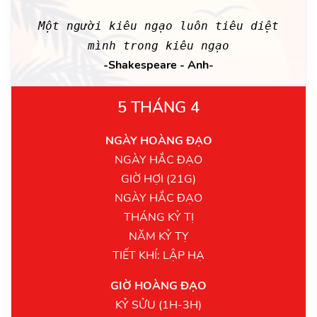
Một người kiêu ngạo luôn tiêu diệt
mình trong kiêu ngạo
-Shakespeare - Anh-
5 THÁNG 4
NGÀY HOÀNG ĐẠO
NGÀY HẮC ĐẠO
GIỜ HỢI (21G)
NGÀY HẮC ĐẠO
THÁNG KỶ TỊ
NĂM KỶ TỴ
TIẾT KHÍ: LẬP HẠ
GIỜ HOÀNG ĐẠO
KỶ SỬU (1H-3H)