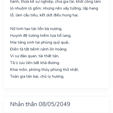
hành, thừa kế sự nghiệp, chia gia tài, khởi công làm
lò nhuộm lò gốm; nhưng nên xây tường, lấp hang
lỗ, làm cầu tiêu, kết dứt điều hung hại.
Nữ tinh tạo tác tổn bà nương,
Huynh đệ tương hiềm tựa hổ lang,
Mai táng sinh tai phùng quỷ quái,
Điên tà tật bệnh cánh ôn hoàng.
Vi sự đáo quan, tài thất tán,
Tả lị lưu liên bất khả đương.
Khai môn, phóng thủy phùng thử nhật,
Toàn gia tán bại, chủ ly hương.
Nhân thần 08/05/2049