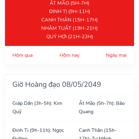
ẤT MÃO (5H-7H)
ĐINH TỊ (9H-11H)
CANH THÂN (15H-17H)
NHÂM TUẤT (19H-21H)
QUÝ HỢI (21H-23H)
Hôm qua
Hôm nay
Ngày mai
Giờ Hoàng đạo 08/05/2049
Giáp Dần (3h-5h): Kim
Ất Mão (5h-7h): Bảo
Quỹ
Quang
Đinh Tị (9h-11h): Ngọc
Canh Thân (15h-
Đường
17h): Tư Mệnh