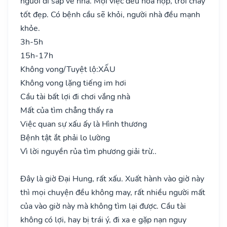
người đi sắp về nhà. Mọi việc đều hòa hợp, trôi chảy
tốt đẹp. Có bệnh cầu sẽ khỏi, người nhà đều mạnh
khỏe.
3h-5h
15h-17h
Không vong/Tuyệt lộ:
XẤU
Không vong lặng tiếng im hơi
Cầu tài bất lợi đi chơi vắng nhà
Mất của tìm chẳng thấy ra
Việc quan sự xấu ấy là Hình thương
Bệnh tật ắt phải lo lường
Vì lời nguyền rủa tìm phương giải trừ..
Đây là giờ Đại Hung, rất xấu. Xuất hành vào giờ này
thì mọi chuyện đều không may, rất nhiều người mất
của vào giờ này mà không tìm lại được. Cầu tài
không có lợi, hay bị trái ý, đi xa e gặp nạn nguy