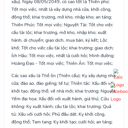
xấu). Ngày 08/05/2049, có sao tốt là Thiên phú:
Tốt mọi việc, nhất là xây dựng nhà cửa, khởi công,
động thổ; khai trương, mở kho, nhập kho; an táng;
Thiên Phúc: Tốt mọi việc; Nguyệt Tài: Tốt cho việc
cầu tài lộc; khai trương, mở kho, nhập kho; xuất
hành, di chuyển; giao dịch, mua bán, ký kết; Lộc
khố: Tốt cho việc cầu tài lộc; khai trương; giao dịch;
Ích Hậu: Tốt mọi việc, nhất là cưới hỏi; Minh đường:
Hoàng Đạo - Tốt mọi việc; Thiên Ân: Tốt mọi việc;
Các sao xấu là Thổ ôn (Thiên cẩu): Kỵ xây dựng nhà
cửa; đào ao, đào giếng; tế tự; Thiên tặc: Xấu đối với
khởi tạo; động thổ; về nhà mới; khai trương; Nguyệt
Yếm đại họa: Xấu đối với xuất hành, giá thú; Cửu
không: Kỵ xuất hành; cầu tài lộc; khai trương; Quả
tú: Xấu với cưới hỏi; Phủ đầu dát: Kỵ khởi công,
động thổ; Tam tang: Kỵ khởi tạo; cưới hỏi; an táng;