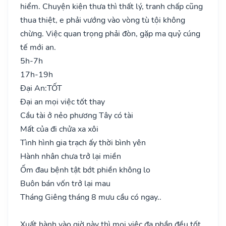
hiểm. Chuyện kiện thưa thì thất lý, tranh chấp cũng
thua thiệt, e phải vướng vào vòng tù tội không
chừng. Việc quan trọng phải đòn, gặp ma quỷ cúng
tế mới an.
5h-7h
17h-19h
Đại An:
TỐT
Đại an mọi việc tốt thay
Cầu tài ở nẻo phương Tây có tài
Mất của đi chửa xa xôi
Tình hình gia trạch ấy thời bình yên
Hành nhân chưa trở lại miền
Ốm đau bệnh tật bớt phiền không lo
Buôn bán vốn trở lại mau
Tháng Giêng tháng 8 mưu cầu có ngay..
Xuất hành vào giờ này thì mọi việc đa phần đều tốt