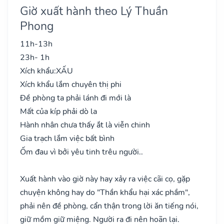
Giờ xuất hành theo Lý Thuần
Phong
11h-13h
23h- 1h
Xích khẩu:
XẤU
Xích khẩu lắm chuyên thị phi
Đề phòng ta phải lánh đi mới là
Mất của kíp phải dò la
Hành nhân chưa thấy ắt là viễn chinh
Gia trạch lắm việc bất bình
Ốm đau vì bởi yêu tinh trêu người..
Xuất hành vào giờ này hay xảy ra việc cãi cọ, gặp
chuyện không hay do "Thần khẩu hại xác phầm",
phải nên đề phòng, cẩn thận trong lời ăn tiếng nói,
giữ mồm giữ miệng. Người ra đi nên hoãn lại.