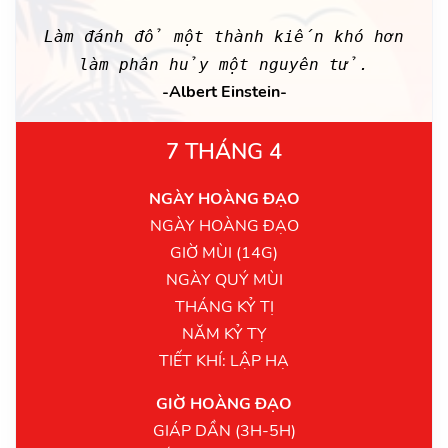
Làm đánh đổ một thành kiến khó hơn
làm phân hủy một nguyên tử.
-Albert Einstein-
7 THÁNG 4
NGÀY HOÀNG ĐẠO
NGÀY HOÀNG ĐẠO
GIỜ MÙI (14G)
NGÀY QUÝ MÙI
THÁNG KỶ TỊ
NĂM KỶ TỴ
TIẾT KHÍ: LẬP HẠ
GIỜ HOÀNG ĐẠO
GIÁP DẦN (3H-5H)