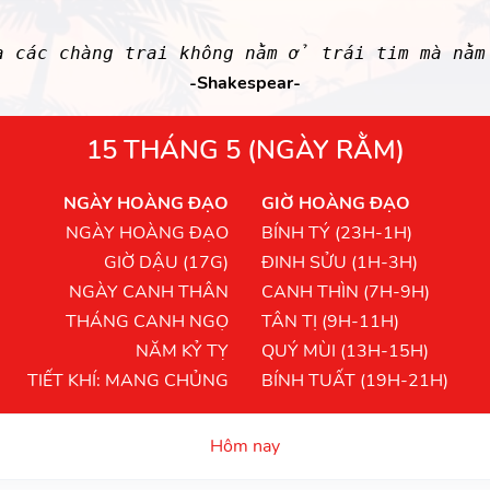
a các chàng trai không nằm ở trái tim mà nằ
-Shakespear-
15 THÁNG 5 (NGÀY RẰM)
NGÀY HOÀNG ĐẠO
GIỜ HOÀNG ĐẠO
NGÀY HOÀNG ĐẠO
BÍNH TÝ (23H-1H)
GIỜ DẬU (17G)
ĐINH SỬU (1H-3H)
NGÀY CANH THÂN
CANH THÌN (7H-9H)
THÁNG CANH NGỌ
TÂN TỊ (9H-11H)
NĂM KỶ TỴ
QUÝ MÙI (13H-15H)
TIẾT KHÍ: MANG CHỦNG
BÍNH TUẤT (19H-21H)
Hôm nay