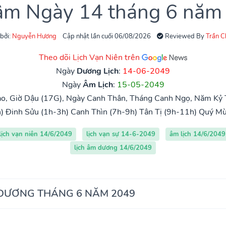
 âm Ngày 14 tháng 6 năm
 bởi:
Nguyễn Hương
Cập nhật lần cuối 06/08/2026
Reviewed By
Trần 
Theo dõi Lịch Vạn Niên trên
Ngày
Dương Lịch
:
14-06-2049
Ngày
Âm Lịch
:
15-05-2049
o, Giờ Dậu (17G), Ngày Canh Thân, Tháng Canh Ngọ, Năm Kỷ 
)
Đinh Sửu (1h-3h)
Canh Thìn (7h-9h)
Tân Tị (9h-11h)
Quý Mù
lịch vạn niên 14/6/2049
lịch vạn sự 14-6-2049
âm lịch 14/6/2049
lịch âm dương 14/6/2049
 DƯƠNG THÁNG 6 NĂM 2049