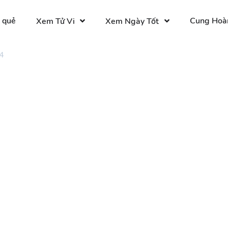
 quẻ
Cung Hoà
Xem Tử Vi
Xem Ngày Tốt
4