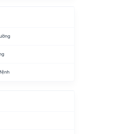
Đường
ng
 Mệnh