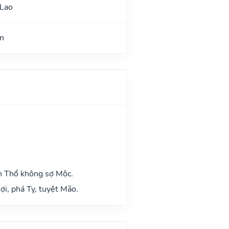
 Lao
n
h Thổ không sợ Mộc.
ợi, phá Tỵ, tuyệt Mão.