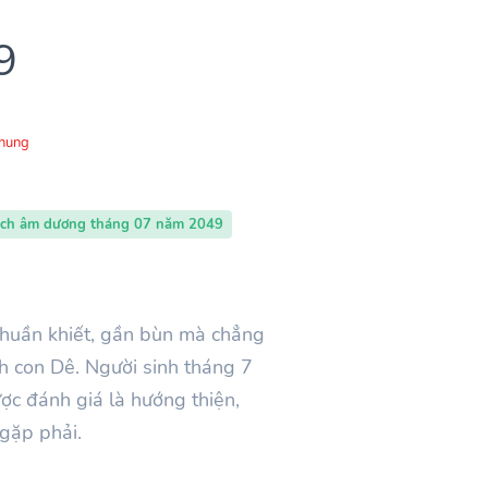
9
Chung
ịch âm dương tháng 07 năm 2049
thuần khiết, gần bùn mà chẳng
nh con Dê. Người sinh tháng 7
ợc đánh giá là hướng thiện,
gặp phải.