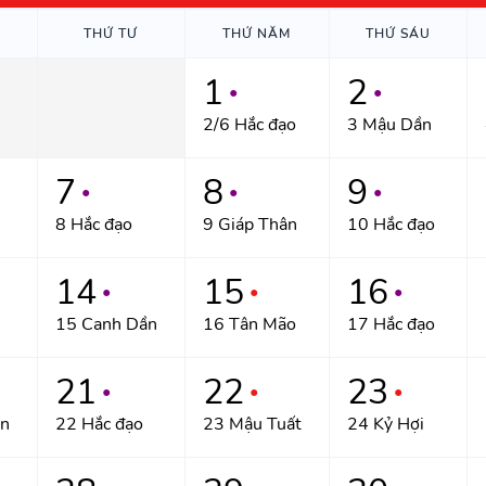
THỨ TƯ
THỨ NĂM
THỨ SÁU
1
2
●
●
2/6 Hắc đạo
3 Mậu Dần
7
8
9
●
●
●
8 Hắc đạo
9 Giáp Thân
10 Hắc đạo
14
15
16
●
●
●
15 Canh Dần
16 Tân Mão
17 Hắc đạo
21
22
23
●
●
●
ân
22 Hắc đạo
23 Mậu Tuất
24 Kỷ Hợi