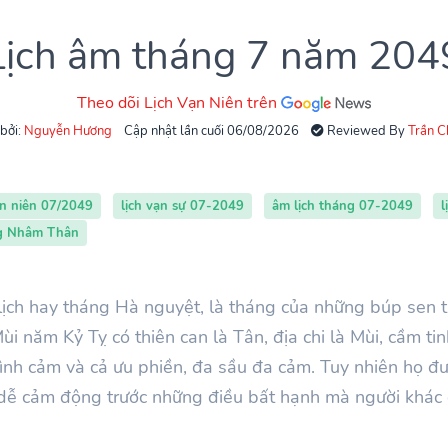
Lịch âm tháng 7 năm 204
Theo dõi Lịch Vạn Niên trên
 bởi:
Nguyễn Hương
Cập nhật lần cuối 06/08/2026
Reviewed By
Trần 
ạn niên 07/2049
lịch vạn sự 07-2049
âm lịch tháng 07-2049
l
ng Nhâm Thân
ịch hay tháng Hà nguyệt, là tháng của những búp sen 
i năm Kỷ Tỵ có thiên can là Tân, địa chi là Mùi, cầm ti
tình cảm và cả ưu phiền, đa sầu đa cảm. Tuy nhiên họ đư
g dễ cảm động trước những điều bất hạnh mà người khác 