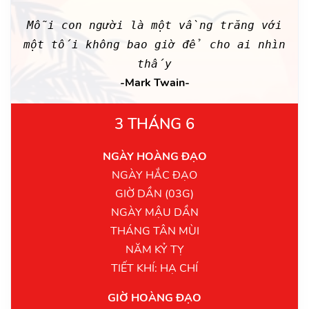
Mỗi con người là một vầng trăng với
một tối không bao giờ để cho ai nhìn
thấy
-Mark Twain-
3 THÁNG 6
NGÀY HOÀNG ĐẠO
NGÀY HẮC ĐẠO
GIỜ DẦN (03G)
NGÀY MẬU DẦN
THÁNG TÂN MÙI
NĂM KỶ TỴ
TIẾT KHÍ: HẠ CHÍ
GIỜ HOÀNG ĐẠO