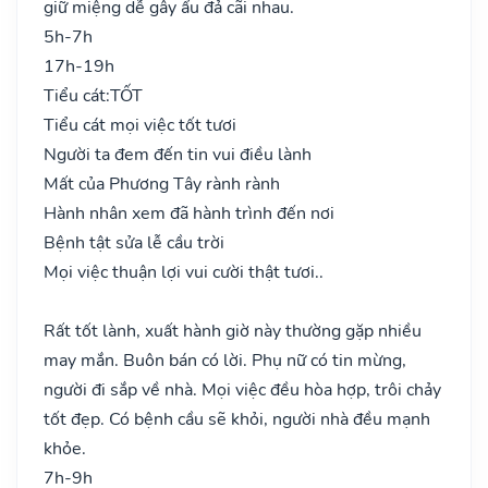
giữ miệng dễ gây ẩu đả cãi nhau.
5h-7h
17h-19h
Tiểu cát:
TỐT
Tiểu cát mọi việc tốt tươi
Người ta đem đến tin vui điều lành
Mất của Phương Tây rành rành
Hành nhân xem đã hành trình đến nơi
Bệnh tật sửa lễ cầu trời
Mọi việc thuận lợi vui cười thật tươi..
Rất tốt lành, xuất hành giờ này thường gặp nhiều
may mắn. Buôn bán có lời. Phụ nữ có tin mừng,
người đi sắp về nhà. Mọi việc đều hòa hợp, trôi chảy
tốt đẹp. Có bệnh cầu sẽ khỏi, người nhà đều mạnh
khỏe.
7h-9h