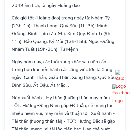
2049 âm lịch, là ngày Hoàng đạo
Các giờ tốt (Hoàng đạo) trong ngày là: Nhâm Tý
(23h-1h): Thanh Long, Quý Sửu (1h-3h): Minh
Đường, Bính Thìn (7h-9h): Kim Quỹ, Đinh Tị (9h-
11h): Bảo Quang, Kỷ Mùi (13h-15h): Ngọc Đường,
Nhâm Tuất (19h-21h): Tư Mệnh
Ngày hôm nay, các tuổi xung khắc sau nên cẩn
trọng hơn khi tiến hành các công việc lớn là Xung
ngày: Canh Thân, Giáp Thân, Xung tháng: Quý Sửu,
Đinh Sửu, Ất Dậu, Ất Mão, .
Nên xuất hành - Hỷ thần (hướng thần may mắn) -
TỐT: Hướng Đông Nam gặp Hỷ thần, sẽ mang lại
nhiều niềm vui, may mắn và thuận lợi. Xuất hành -
Tài thần (hướng thần tài) - TỐT: Hướng Bắc sẽ gặp
Tài thần, mang lại tài lộc, tiền bạc. Hạn chế xuất