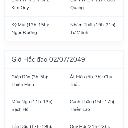
Kim Quỹ
Quang
Kỷ Mùi (13h-15h):
Nhâm Tuất (19h-21h):
Ngọc Đường
Tư Mệnh
Giờ Hắc đạo 02/07/2049
Giáp Dần (3h-5h):
Ất Mão (5h-7h): Chu
Thiên Hình
Tước
Mậu Ngọ (11h-13h):
Canh Thân (15h-17h):
Bạch Hổ
Thiên Lao
Tân Dậu (17h-19h):
Quý Hợi (21h-23h):