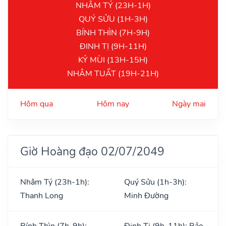
NHÂM TÝ (23H-1H)
QUÝ SỬU (1H-3H)
BÍNH THÌN (7H-9H)
ĐINH TỊ (9H-11H)
KỶ MÙI (13H-15H)
NHÂM TUẤT (19H-21H)
Hôm qua
Hôm nay
Ngày mai
Giờ Hoàng đạo 02/07/2049
Nhâm Tý (23h-1h):
Quý Sửu (1h-3h):
Thanh Long
Minh Đường
Bính Thìn (7h-9h):
Đinh Tị (9h-11h): Bảo