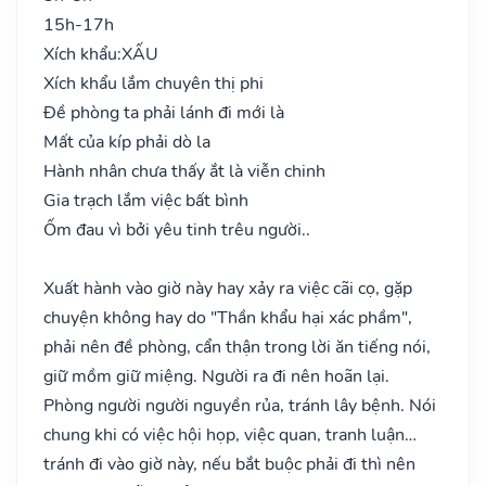
15h-17h
Xích khẩu:
XẤU
Xích khẩu lắm chuyên thị phi
Đề phòng ta phải lánh đi mới là
Mất của kíp phải dò la
Hành nhân chưa thấy ắt là viễn chinh
Gia trạch lắm việc bất bình
Ốm đau vì bởi yêu tinh trêu người..
Xuất hành vào giờ này hay xảy ra việc cãi cọ, gặp
chuyện không hay do "Thần khẩu hại xác phầm",
phải nên đề phòng, cẩn thận trong lời ăn tiếng nói,
giữ mồm giữ miệng. Người ra đi nên hoãn lại.
Phòng người người nguyền rủa, tránh lây bệnh. Nói
chung khi có việc hội họp, việc quan, tranh luận…
tránh đi vào giờ này, nếu bắt buộc phải đi thì nên