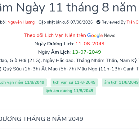
 âm Ngày 11 tháng 8 năm
 bởi:
Nguyễn Hương
Cập nhật lần cuối 07/08/2026
Reviewed By
Trần 
Theo dõi Lịch Vạn Niên trên
Ngày
Dương Lịch
:
11-08-2049
Ngày
Âm Lịch
:
13-07-2049
đạo, Giờ Hợi (21G), Ngày Hắc đạo, Tháng Nhâm Thân, Năm Kỷ T
)
Quý Sửu (1h-3h)
Ất Mão (5h-7h)
Mậu Ngọ (11h-13h)
Canh T
lịch vạn niên 11/8/2049
lịch vạn sự 11-8-2049
âm lịch 11/8/2049
lịch âm dương 11/8/2049
 DƯƠNG THÁNG 8 NĂM 2049