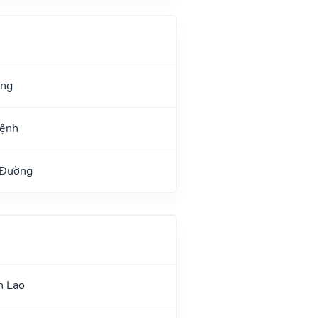
ang
Mệnh
 Đường
n Lao