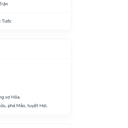
Trận
u Tước
ng sợ Hỏa.
ửu, phá Mão, tuyệt Hợi.