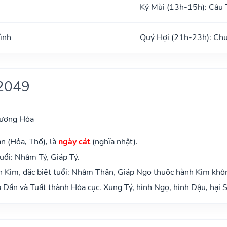
Kỷ Mùi (13h-15h): Câu 
ình
Quý Hợi (21h-23h): Ch
2049
hượng Hỏa
n (Hỏa, Thổ), là
ngày cát
(nghĩa nhật).
uổi: Nhâm Tý, Giáp Tý.
 Kim, đặc biệt tuổi: Nhâm Thân, Giáp Ngọ thuộc hành Kim khô
Dần và Tuất thành Hỏa cục. Xung Tý, hình Ngọ, hình Dậu, hại S