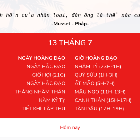
nh hồn của nhân loại, đàn ông là thể xác c
-Musset - Pháp-
13 THÁNG 7
NGÀY HOÀNG ĐẠO
GIỜ HOÀNG ĐẠO
NGÀY HẮC ĐẠO
NHÂM TÝ (23H-1H)
GIỜ HỢI (21G)
QUÝ SỬU (1H-3H)
NGÀY HẮC ĐẠO
ẤT MÃO (5H-7H)
THÁNG NHÂM THÂN
MẬU NGỌ (11H-13H)
NĂM KỶ TỴ
CANH THÂN (15H-17H)
TIẾT KHÍ: LẬP THU
TÂN DẬU (17H-19H)
Hôm nay