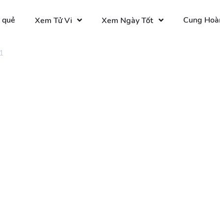
 quẻ
Cung Hoà
Xem Tử Vi
Xem Ngày Tốt
1