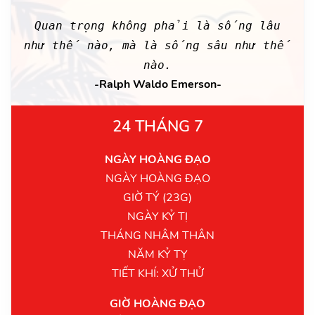
Quan trọng không phải là sống lâu
như thế nào, mà là sống sâu như thế
nào.
-Ralph Waldo Emerson-
24 THÁNG 7
NGÀY HOÀNG ĐẠO
NGÀY HOÀNG ĐẠO
GIỜ TÝ (23G)
NGÀY KỶ TỊ
THÁNG NHÂM THÂN
NĂM KỶ TỴ
TIẾT KHÍ: XỬ THỬ
GIỜ HOÀNG ĐẠO