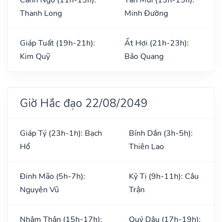
Thanh Long
Minh Đường
Giáp Tuất (19h-21h):
Ất Hợi (21h-23h):
Kim Quỹ
Bảo Quang
Giờ Hắc đạo 22/08/2049
Giáp Tý (23h-1h): Bạch
Bính Dần (3h-5h):
Hổ
Thiên Lao
Đinh Mão (5h-7h):
Kỷ Tị (9h-11h): Câu
Nguyên Vũ
Trận
Nhâm Thân (15h-17h):
Quý Dậu (17h-19h):