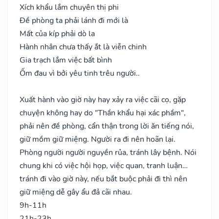
Xích khẩu lắm chuyên thị phi
Đề phòng ta phải lánh đi mới là
Mất của kíp phải dò la
Hành nhân chưa thấy ắt là viễn chinh
Gia trạch lắm việc bất bình
Ốm đau vì bởi yêu tinh trêu người..
Xuất hành vào giờ này hay xảy ra việc cãi cọ, gặp
chuyện không hay do "Thần khẩu hại xác phầm",
phải nên đề phòng, cẩn thận trong lời ăn tiếng nói,
giữ mồm giữ miệng. Người ra đi nên hoãn lại.
Phòng người người nguyền rủa, tránh lây bệnh. Nói
chung khi có việc hội họp, việc quan, tranh luận…
tránh đi vào giờ này, nếu bắt buộc phải đi thì nên
giữ miệng dễ gây ẩu đả cãi nhau.
9h-11h
21h-23h