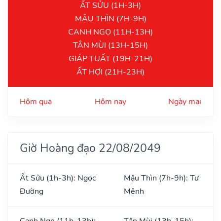
ẤT SỬU (1H-3H)
MẬU THÌN (7H-9H)
CANH NGỌ (11H-13H)
TÂN MÙI (13H-15H)
GIÁP TUẤT (19H-21H)
ẤT HỢI (21H-23H)
Hôm qua
Hôm nay
Ngày mai
Giờ Hoàng đạo 22/08/2049
Ất Sửu (1h-3h): Ngọc
Mậu Thìn (7h-9h): Tư
Đường
Mệnh
Canh Ngọ (11h-13h):
Tân Mùi (13h-15h):