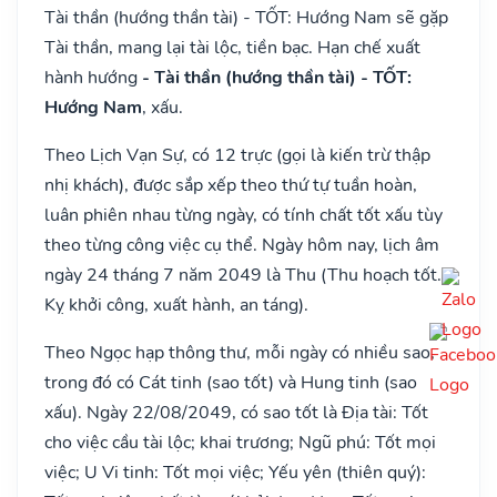
Tài thần (hướng thần tài) - TỐT: Hướng Nam sẽ gặp
Tài thần, mang lại tài lộc, tiền bạc. Hạn chế xuất
hành hướng
- Tài thần (hướng thần tài) - TỐT:
Hướng Nam
, xấu.
Theo Lịch Vạn Sự, có 12 trực (gọi là kiến trừ thập
nhị khách), được sắp xếp theo thứ tự tuần hoàn,
luân phiên nhau từng ngày, có tính chất tốt xấu tùy
theo từng công việc cụ thể. Ngày hôm nay, lịch âm
ngày 24 tháng 7 năm 2049 là Thu (Thu hoạch tốt.
Kỵ khởi công, xuất hành, an táng).
Theo Ngọc hạp thông thư, mỗi ngày có nhiều sao,
trong đó có Cát tinh (sao tốt) và Hung tinh (sao
xấu). Ngày 22/08/2049, có sao tốt là Địa tài: Tốt
cho việc cầu tài lộc; khai trương; Ngũ phú: Tốt mọi
việc; U Vi tinh: Tốt mọi việc; Yếu yên (thiên quý):