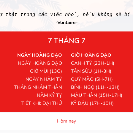
sự thật trong các việc nhỏ, nếu không sẽ bị 
-Vontaire-
7 THÁNG 7
NGÀY HOÀNG ĐẠO
GIỜ HOÀNG ĐẠO
NGÀY HOÀNG ĐẠO
CANH TÝ (23H-1H)
GIỜ MÙI (13G)
TÂN SỬU (1H-3H)
NGÀY NHÂM TÝ
QUÝ MÃO (5H-7H)
THÁNG NHÂM THÂN
BÍNH NGỌ (11H-13H)
NĂM KỶ TỴ
MẬU THÂN (15H-17H)
TIẾT KHÍ: ĐẠI THỬ
KỶ DẬU (17H-19H)
Hôm nay