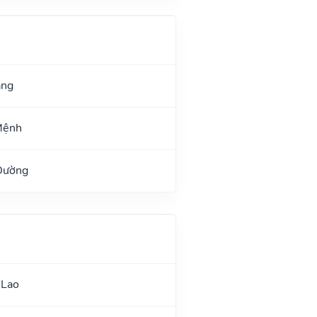
ang
Mệnh
Đường
 Lao