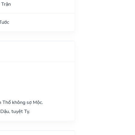
 Trận
Tước
h Thổ không sợ Mộc.
Dậu, tuyệt Tỵ.