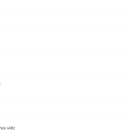
c
ọi việc