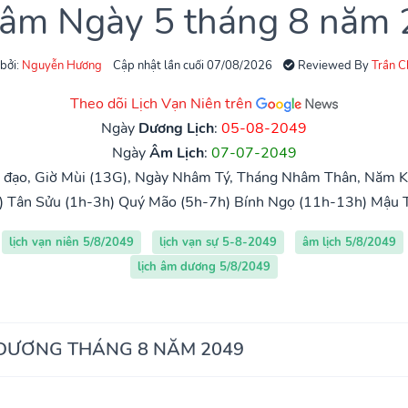
 âm Ngày 5 tháng 8 năm
 bởi:
Nguyễn Hương
Cập nhật lần cuối 07/08/2026
Reviewed By
Trần 
Theo dõi Lịch Vạn Niên trên
Ngày
Dương Lịch
:
05-08-2049
Ngày
Âm Lịch
:
07-07-2049
đạo, Giờ Mùi (13G), Ngày Nhâm Tý, Tháng Nhâm Thân, Năm Kỷ
)
Tân Sửu (1h-3h)
Quý Mão (5h-7h)
Bính Ngọ (11h-13h)
Mậu 
lịch vạn niên 5/8/2049
lịch vạn sự 5-8-2049
âm lịch 5/8/2049
lịch âm dương 5/8/2049
 DƯƠNG THÁNG 8 NĂM 2049