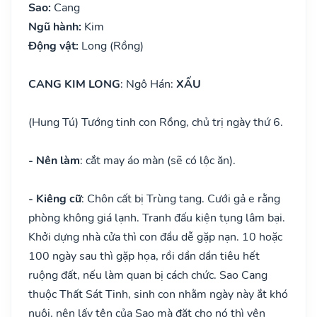
Sao:
Cang
Ngũ hành:
Kim
Động vật:
Long (Rồng)
CANG KIM LONG
: Ngô Hán:
XẤU
(Hung Tú) Tướng tinh con Rồng, chủ trị ngày thứ 6.
- Nên làm
: cắt may áo màn (sẽ có lộc ăn).
- Kiêng cữ
: Chôn cất bị Trùng tang. Cưới gả e rằng
phòng không giá lạnh. Tranh đấu kiện tụng lâm bại.
Khởi dựng nhà cửa thì con đầu dễ gặp nạn. 10 hoặc
100 ngày sau thì gặp họa, rồi dần dần tiêu hết
ruộng đất, nếu làm quan bị cách chức. Sao Cang
thuộc Thất Sát Tinh, sinh con nhằm ngày này ắt khó
nuôi, nên lấy tên của Sao mà đặt cho nó thì yên