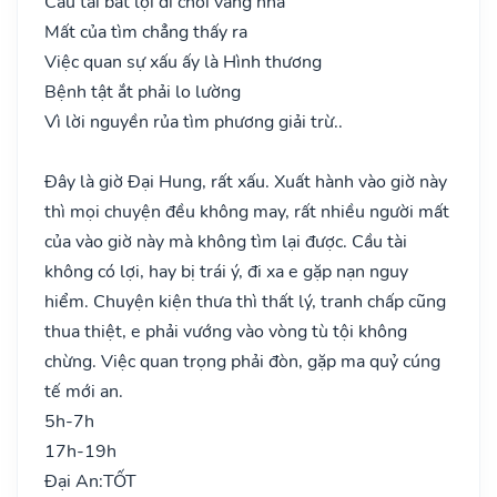
Cầu tài bất lợi đi chơi vắng nhà
Mất của tìm chẳng thấy ra
Việc quan sự xấu ấy là Hình thương
Bệnh tật ắt phải lo lường
Vì lời nguyền rủa tìm phương giải trừ..
Đây là giờ Đại Hung, rất xấu. Xuất hành vào giờ này
thì mọi chuyện đều không may, rất nhiều người mất
của vào giờ này mà không tìm lại được. Cầu tài
không có lợi, hay bị trái ý, đi xa e gặp nạn nguy
hiểm. Chuyện kiện thưa thì thất lý, tranh chấp cũng
thua thiệt, e phải vướng vào vòng tù tội không
chừng. Việc quan trọng phải đòn, gặp ma quỷ cúng
tế mới an.
5h-7h
17h-19h
Đại An:
TỐT