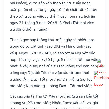
nhị khách), được sắp xếp theo thứ tự tuần hoàn,
luân phiên nhau từng ngày, có tính chất tốt xấu tùy
theo từng công việc cụ thể. Ngày hôm nay, lịch âm
ngày 21 tháng 8 năm 2049 là Khai (Tốt mọi việc
trừ động thổ, an táng).
Theo Ngọc hạp thông thư, mỗi ngày có nhiều sao,
trong đó có Cát tinh (sao tốt) và Hung tinh (sao
xấu). Ngày 17/09/2049, có sao tốt là Nguyệt đức
hợp: Tốt mọi việc, kỵ tố tụng; Sinh khí: Tốt mọi việc,
nhất là xây dựng nhà cửa; tu tạo; động thổ ban nền;
trồng cây; Địa tài: Tốt cho việc cầu tài lộc; khai
trương; Âm Đức: Tốt mọi việc; Đại Hồng Sa: Tốt
mọi việc; Kim đường: Hoàng Đạo - Tốt mọi việc;
Các sao xấu là Thụ tử: Xấu mọi việc (trừ săn bắn tốt;
Hoang vu: Xấu mọi việc; Nhân Cách: Xấu đối với giá