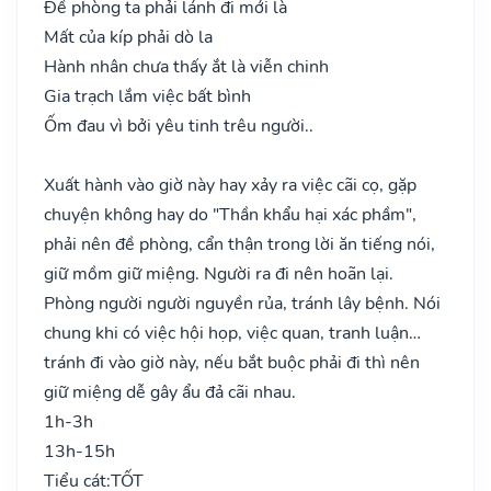
Đề phòng ta phải lánh đi mới là
Mất của kíp phải dò la
Hành nhân chưa thấy ắt là viễn chinh
Gia trạch lắm việc bất bình
Ốm đau vì bởi yêu tinh trêu người..
Xuất hành vào giờ này hay xảy ra việc cãi cọ, gặp
chuyện không hay do "Thần khẩu hại xác phầm",
phải nên đề phòng, cẩn thận trong lời ăn tiếng nói,
giữ mồm giữ miệng. Người ra đi nên hoãn lại.
Phòng người người nguyền rủa, tránh lây bệnh. Nói
chung khi có việc hội họp, việc quan, tranh luận…
tránh đi vào giờ này, nếu bắt buộc phải đi thì nên
giữ miệng dễ gây ẩu đả cãi nhau.
1h-3h
13h-15h
Tiểu cát:
TỐT