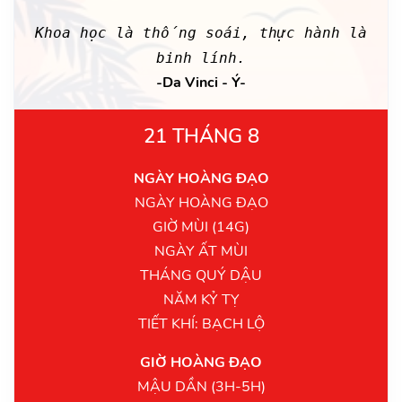
Khoa học là thống soái, thực hành là
binh lính.
-Da Vinci - Ý-
21 THÁNG 8
NGÀY HOÀNG ĐẠO
NGÀY HOÀNG ĐẠO
GIỜ MÙI (14G)
NGÀY ẤT MÙI
THÁNG QUÝ DẬU
NĂM KỶ TỴ
TIẾT KHÍ: BẠCH LỘ
GIỜ HOÀNG ĐẠO
MẬU DẦN (3H-5H)