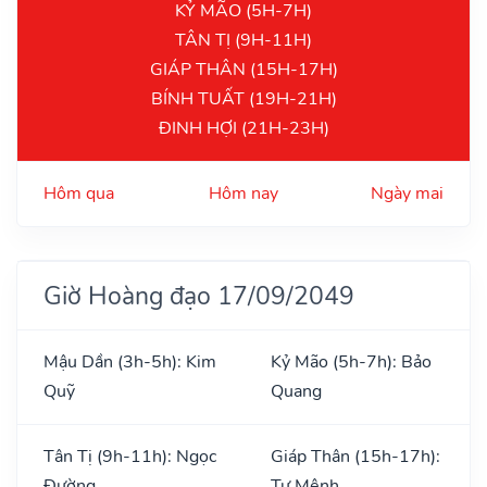
KỶ MÃO (5H-7H)
TÂN TỊ (9H-11H)
GIÁP THÂN (15H-17H)
BÍNH TUẤT (19H-21H)
ĐINH HỢI (21H-23H)
Hôm qua
Hôm nay
Ngày mai
Giờ Hoàng đạo 17/09/2049
Mậu Dần (3h-5h): Kim
Kỷ Mão (5h-7h): Bảo
Quỹ
Quang
Tân Tị (9h-11h): Ngọc
Giáp Thân (15h-17h):
Đường
Tư Mệnh