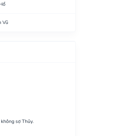
 Hổ
n Vũ
 không sợ Thủy.