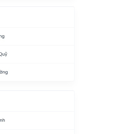
ng
Quỹ
ường
ình