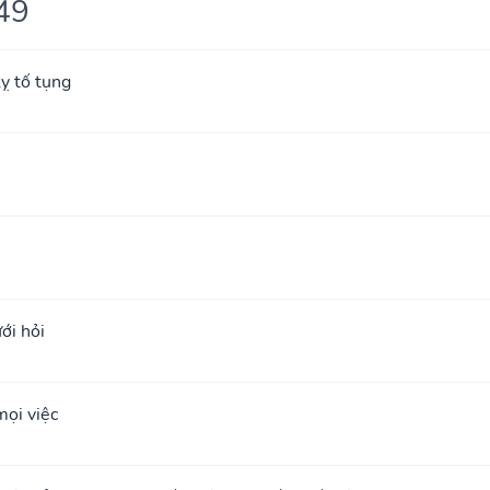
49
ỵ tố tụng
ới hỏi
ọi việc