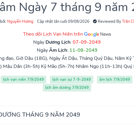
 âm Ngày 7 tháng 9 năm
 bởi:
Nguyễn Hương
Cập nhật lần cuối 09/08/2026
Reviewed By
Trần 
Theo dõi Lịch Vạn Niên trên
Ngày
Dương Lịch
:
07-09-2049
Ngày
Âm Lịch
:
11-08-2049
g đạo, Giờ Dậu (18G), Ngày Ất Dậu, Tháng Quý Dậu, Năm Kỷ T
)
Mậu Dần (3h-5h)
Kỷ Mão (5h-7h)
Nhâm Ngọ (11h-13h)
Quý 
lịch vạn niên 7/9/2049
lịch vạn sự 7-9-2049
âm lịch 7/9/2049
lịch âm dương 7/9/2049
 DƯƠNG THÁNG 9 NĂM 2049