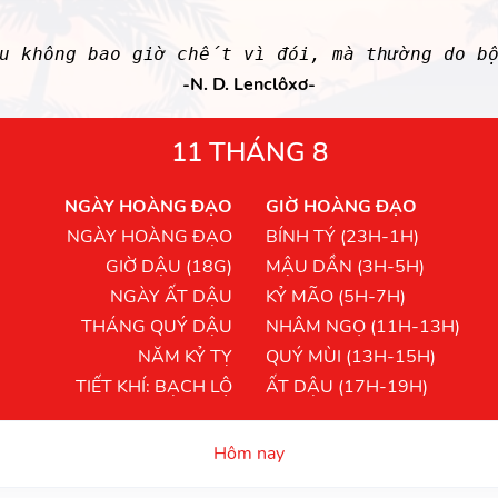
êu không bao giờ chết vì đói, mà thường do bộ
-N. D. Lenclôxơ-
11 THÁNG 8
NGÀY HOÀNG ĐẠO
GIỜ HOÀNG ĐẠO
NGÀY HOÀNG ĐẠO
BÍNH TÝ (23H-1H)
GIỜ DẬU (18G)
MẬU DẦN (3H-5H)
NGÀY ẤT DẬU
KỶ MÃO (5H-7H)
THÁNG QUÝ DẬU
NHÂM NGỌ (11H-13H)
NĂM KỶ TỴ
QUÝ MÙI (13H-15H)
TIẾT KHÍ: BẠCH LỘ
ẤT DẬU (17H-19H)
Hôm nay