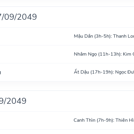
7/09/2049
Mậu Dần (3h-5h): Thanh Lo
Nhâm Ngọ (11h-13h): Kim 
g
Ất Dậu (17h-19h): Ngọc Đ
09/2049
Canh Thìn (7h-9h): Thiên H