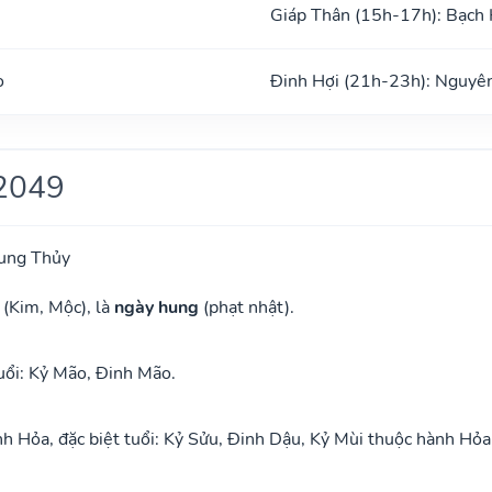
Giáp Thân (15h-17h): Bạch
o
Đinh Hợi (21h-23h): Nguyê
2049
ung Thủy
 (Kim, Mộc), là
ngày hung
(phạt nhật).
uổi: Kỷ Mão, Đinh Mão.
 Hỏa, đặc biệt tuổi: Kỷ Sửu, Đinh Dậu, Kỷ Mùi thuộc hành Hỏa