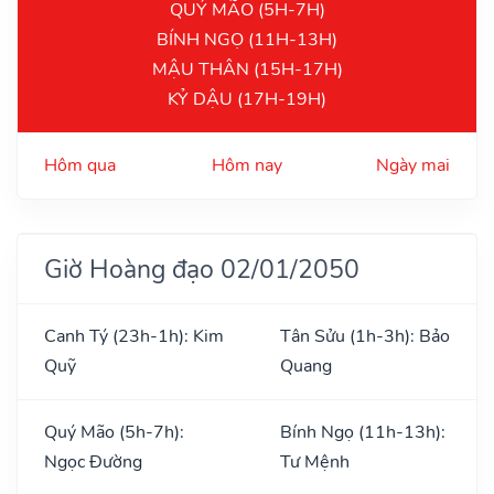
QUÝ MÃO (5H-7H)
BÍNH NGỌ (11H-13H)
MẬU THÂN (15H-17H)
KỶ DẬU (17H-19H)
Hôm qua
Hôm nay
Ngày mai
Giờ Hoàng đạo 02/01/2050
Canh Tý (23h-1h): Kim
Tân Sửu (1h-3h): Bảo
Quỹ
Quang
Quý Mão (5h-7h):
Bính Ngọ (11h-13h):
Ngọc Đường
Tư Mệnh