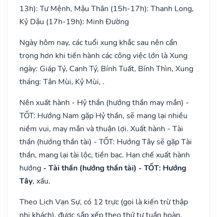
13h): Tư Mệnh, Mậu Thân (15h-17h): Thanh Long,
Kỷ Dậu (17h-19h): Minh Đường
Ngày hôm nay, các tuổi xung khắc sau nên cẩn
trọng hơn khi tiến hành các công việc lớn là Xung
ngày: Giáp Tý, Canh Tý, Bính Tuất, Bính Thìn, Xung
tháng: Tân Mùi, Kỷ Mùi, .
Nên xuất hành - Hỷ thần (hướng thần may mắn) -
TỐT: Hướng Nam gặp Hỷ thần, sẽ mang lại nhiều
niềm vui, may mắn và thuận lợi. Xuất hành - Tài
thần (hướng thần tài) - TỐT: Hướng Tây sẽ gặp Tài
thần, mang lại tài lộc, tiền bạc. Hạn chế xuất hành
hướng
- Tài thần (hướng thần tài) - TỐT: Hướng
Tây
, xấu.
Theo Lịch Vạn Sự, có 12 trực (gọi là kiến trừ thập
nhị khách), được sắp xếp theo thứ tự tuần hoàn,