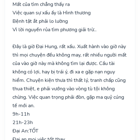
Mất của tìm chẳng thấy ra
Việc quan sự xấu ấy là Hình thương
Bệnh tật ắt phải lo lường
Vì lời nguyền rủa tìm phương giải trừ..
Đây là giờ Đại Hung, rất xấu. Xuất hành vào giờ này
thì mọi chuyện đều không may, rất nhiều người mất
của vào giờ này mà không tìm lại được. Cầu tài
không có lợi, hay bị trái ý, đi xa e gặp nạn nguy
hiểm. Chuyện kiện thưa thì thất lý, tranh chấp cũng
thua thiệt, e phải vướng vào vòng tù tội không
chừng. Việc quan trọng phải đòn, gặp ma quỷ cúng
tế mới an.
9h-11h
21h-23h
Đại An:
TỐT
Đại an mọi việc tốt thay