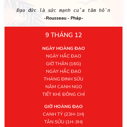
Đạo đức là sức mạnh của tâm hồn
-Rousseau - Pháp-
9 THÁNG 12
NGÀY HOÀNG ĐẠO
NGÀY HẮC ĐẠO
GIỜ THÂN (16G)
NGÀY HẮC ĐẠO
THÁNG ĐINH SỬU
NĂM CANH NGỌ
TIẾT KHÍ: ĐÔNG CHÍ
GIỜ HOÀNG ĐẠO
CANH TÝ (23H-1H)
TÂN SỬU (1H-3H)